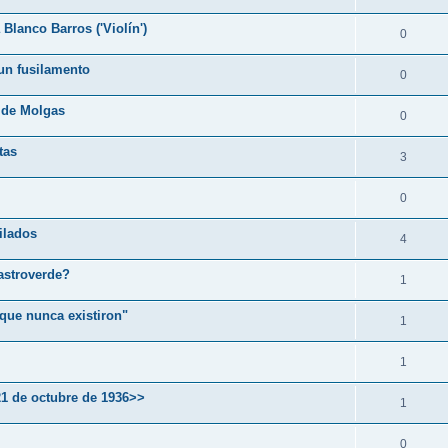
Blanco Barros ('Violín')
0
dun fusilamento
0
 de Molgas
0
tas
3
0
ilados
4
astroverde?
1
que nunca existiron"
1
1
21 de octubre de 1936>>
1
0