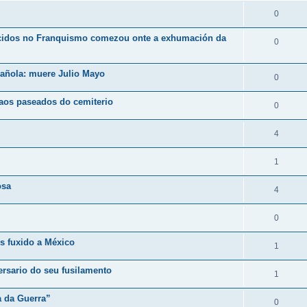
0
ecidos no Franquismo comezou onte a exhumación da
0
spañola: muere Julio Mayo
0
aos paseados do cemiterio
0
4
1
osa
4
0
s fuxido a México
1
rsario do seu fusilamento
1
a da Guerra”
0