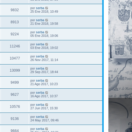
por
serba
9832
25 Ene 2018, 10:49
por
serba
8913
21 Ene 2018, 19:58
por
serba
9224
05 Ene 2018, 19:06
por
serba
11246
03 Ene 2018, 19:02
por
serba
10477
26 Nov 2017, 11:14
por
serba
13099
29 Sep 2017, 18:44
por
serba
9499
21 Ago 2017, 10:23
por
serba
9627
16 Ago 2017, 10:37
por
serba
10576
27 Jun 2017, 15:30
por
serba
9136
24 May 2017, 09:46
por
serba
9664