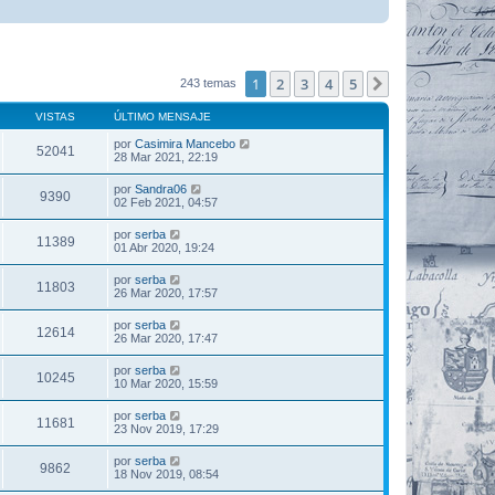
1
2
3
4
5
Siguiente
243 temas
VISTAS
ÚLTIMO MENSAJE
por
Casimira Mancebo
52041
28 Mar 2021, 22:19
por
Sandra06
9390
02 Feb 2021, 04:57
por
serba
11389
01 Abr 2020, 19:24
por
serba
11803
26 Mar 2020, 17:57
por
serba
12614
26 Mar 2020, 17:47
por
serba
10245
10 Mar 2020, 15:59
por
serba
11681
23 Nov 2019, 17:29
por
serba
9862
18 Nov 2019, 08:54