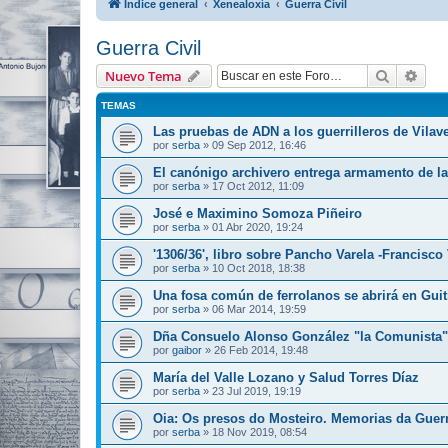
Índice general
Xenealoxía
Guerra Civil
Guerra Civil
Buscar
Bús
Nuevo Tema
TEMAS
Las pruebas de ADN a los guerrilleros de Vilavel
por
serba
»
09 Sep 2012, 16:46
El canónigo archivero entrega armamento de la 
por
serba
»
17 Oct 2012, 11:09
José e Maximino Somoza Piñeiro
por
serba
»
01 Abr 2020, 19:24
'1306/36', libro sobre Pancho Varela -Francisco 
por
serba
»
10 Oct 2018, 18:38
Una fosa común de ferrolanos se abrirá en Guit
por
serba
»
06 Mar 2014, 19:59
Dña Consuelo Alonso González "la Comunista" 
por
gaibor
»
26 Feb 2014, 19:48
María del Valle Lozano y Salud Torres Díaz
por
serba
»
23 Jul 2019, 19:19
Oia: Os presos do Mosteiro. Memorias da Guerr
por
serba
»
18 Nov 2019, 08:54