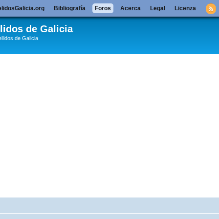
lidosGalicia.org
Bibliografía
Foros
Acerca
Legal
Licenza
lidos de Galicia
llidos de Galicia