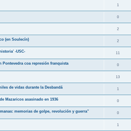
1
0
2
co (en Soulecín)
2
istoria' -USC-
11
n Pontevedra coa represión franquista
0
13
 miles de vidas durante la Desbandá
1
e de Mazaricos asasinado en 1936
0
ermanas: memorias de golpe, revolución y guerra"
0
1