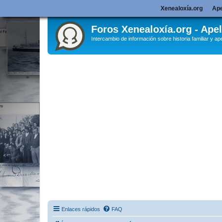
Xenealoxía.org
Ape
Foros Xenealoxía.org - Apel
Intercambio de información sobre historia familiar y ape
Enlaces rápidos
FAQ