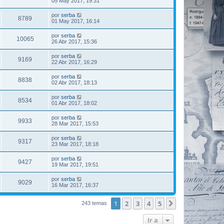
05 May 2017, 19:31
por
serba
8789
01 May 2017, 16:14
por
serba
10065
26 Abr 2017, 15:36
por
serba
9169
22 Abr 2017, 16:29
por
serba
8838
02 Abr 2017, 18:13
por
serba
8534
01 Abr 2017, 18:02
por
serba
9933
28 Mar 2017, 15:53
por
serba
9317
23 Mar 2017, 18:18
por
serba
9427
19 Mar 2017, 19:51
por
serba
9029
16 Mar 2017, 16:37
1
2
3
4
5
Siguiente
243 temas
Ir a