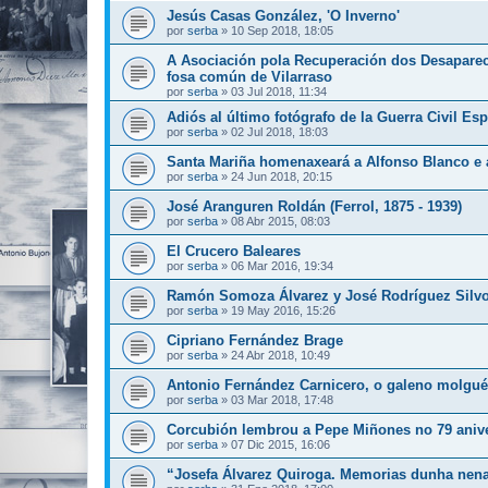
Jesús Casas González, 'O Inverno'
por
serba
»
10 Sep 2018, 18:05
A Asociación pola Recuperación dos Desapar
fosa común de Vilarraso
por
serba
»
03 Jul 2018, 11:34
Adiós al último fotógrafo de la Guerra Civil E
por
serba
»
02 Jul 2018, 18:03
Santa Mariña homenaxeará a Alfonso Blanco e 
por
serba
»
24 Jun 2018, 20:15
José Aranguren Roldán (Ferrol, 1875 - 1939)
por
serba
»
08 Abr 2015, 08:03
El Crucero Baleares
por
serba
»
06 Mar 2016, 19:34
Ramón Somoza Álvarez y José Rodríguez Silv
por
serba
»
19 May 2016, 15:26
Cipriano Fernández Brage
por
serba
»
24 Abr 2018, 10:49
Antonio Fernández Carnicero, o galeno molgué
por
serba
»
03 Mar 2018, 17:48
Corcubión lembrou a Pepe Miñones no 79 anive
por
serba
»
07 Dic 2015, 16:06
“Josefa Álvarez Quiroga. Memorias dunha nen