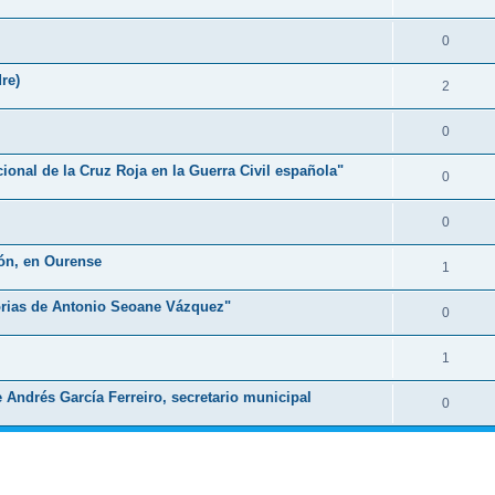
0
re)
2
0
cional de la Cruz Roja en la Guerra Civil española"
0
0
ón, en Ourense
1
orias de Antonio Seoane Vázquez"
0
1
Andrés García Ferreiro, secretario municipal
0