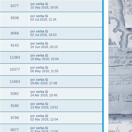
por
serba
8377
10 Sep 2018, 18:05
por
serba
9938
03 Jul 2018, 11:34
por
serba
9068
02 Jul 2018, 18:03
por
serba
9143
24 Jun 2018, 20:15
por
serba
11383
18 May 2018, 10:04
por
serba
10377
06 May 2018, 11:55
por
serba
11663
29 Abr 2018, 17:48
por
serba
9382
24 Abr 2018, 10:49
por
serba
9180
13 Mar 2018, 13:51
por
serba
9799
02 Mar 2018, 12:04
por
serba
9077
31 Ene 2018, 17:00