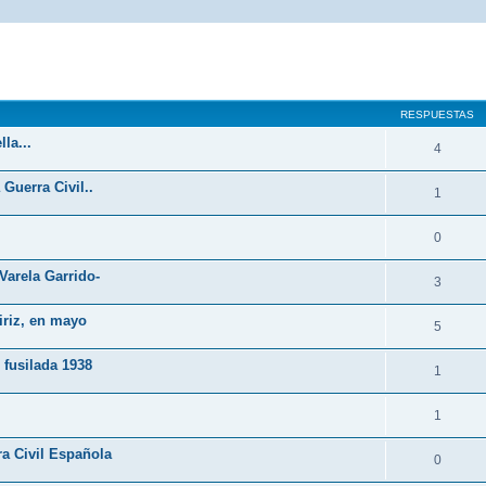
queda avanzada
RESPUESTAS
la...
4
Guerra Civil..
1
0
Varela Garrido-
3
iriz, en mayo
5
fusilada 1938
1
1
a Civil Española
0