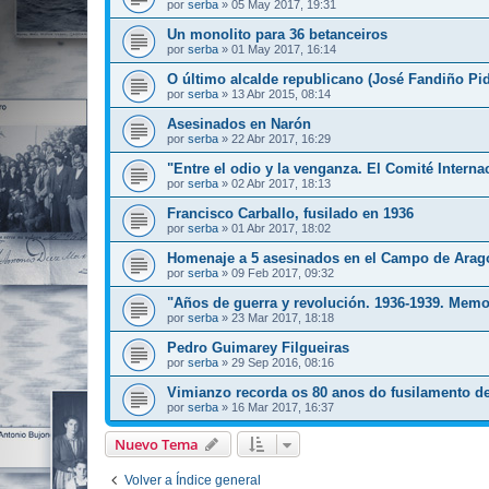
por
serba
»
05 May 2017, 19:31
Un monolito para 36 betanceiros
por
serba
»
01 May 2017, 16:14
O último alcalde republicano (José Fandiño Pid
por
serba
»
13 Abr 2015, 08:14
Asesinados en Narón
por
serba
»
22 Abr 2017, 16:29
"Entre el odio y la venganza. El Comité Interna
por
serba
»
02 Abr 2017, 18:13
Francisco Carballo, fusilado en 1936
por
serba
»
01 Abr 2017, 18:02
Homenaje a 5 asesinados en el Campo de Arag
por
serba
»
09 Feb 2017, 09:32
"Años de guerra y revolución. 1936-1939. Mem
por
serba
»
23 Mar 2017, 18:18
Pedro Guimarey Filgueiras
por
serba
»
29 Sep 2016, 08:16
Vimianzo recorda os 80 anos do fusilamento de 
por
serba
»
16 Mar 2017, 16:37
Nuevo Tema
Volver a Índice general