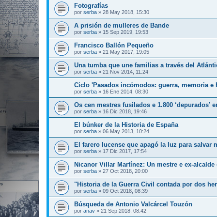
Fotografías
por
serba
»
28 May 2018, 15:30
A prisión de mulleres de Bande
por
serba
»
15 Sep 2019, 19:53
Francisco Ballón Pequeño
por
serba
»
21 May 2017, 19:05
Una tumba que une familias a través del Atlánti
por
serba
»
21 Nov 2014, 11:24
Ciclo 'Pasados incómodos: guerra, memoria e h
por
serba
»
16 Ene 2014, 08:30
Os cen mestres fusilados e 1.800 ‘depurados’ e
por
serba
»
16 Dic 2018, 19:46
El búnker de la Historia de España
por
serba
»
06 May 2013, 10:24
El farero lucense que apagó la luz para salvar
por
serba
»
17 Dic 2017, 17:54
Nicanor Villar Martínez: Un mestre e ex-alcald
por
serba
»
27 Oct 2018, 20:00
"Historia de la Guerra Civil contada por dos h
por
serba
»
09 Oct 2018, 08:39
Búsqueda de Antonio Valcárcel Touzón
por
anav
»
21 Sep 2018, 08:42