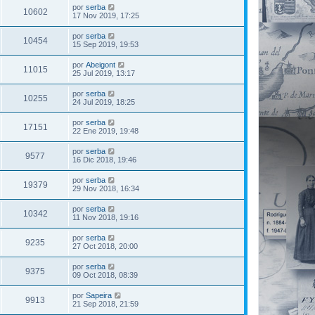
por
serba
10602
17 Nov 2019, 17:25
por
serba
10454
15 Sep 2019, 19:53
por
Abeigont
11015
25 Jul 2019, 13:17
por
serba
10255
24 Jul 2019, 18:25
por
serba
17151
22 Ene 2019, 19:48
por
serba
9577
16 Dic 2018, 19:46
por
serba
19379
29 Nov 2018, 16:34
por
serba
10342
11 Nov 2018, 19:16
por
serba
9235
27 Oct 2018, 20:00
por
serba
9375
09 Oct 2018, 08:39
por
Sapeira
9913
21 Sep 2018, 21:59