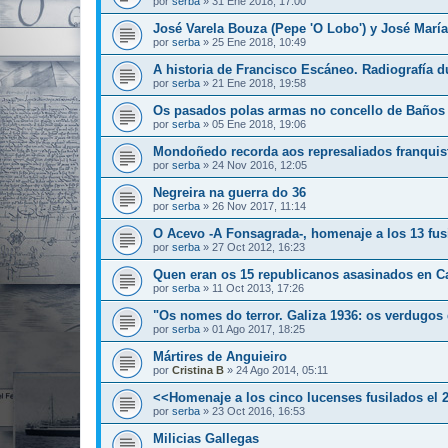
por
serba
»
31 Ene 2018, 17:00
José Varela Bouza (Pepe 'O Lobo') y José María 
por
serba
»
25 Ene 2018, 10:49
A historia de Francisco Escáneo. Radiografía 
por
serba
»
21 Ene 2018, 19:58
Os pasados polas armas no concello de Baños
por
serba
»
05 Ene 2018, 19:06
Mondoñedo recorda aos represaliados franquis
por
serba
»
24 Nov 2016, 12:05
Negreira na guerra do 36
por
serba
»
26 Nov 2017, 11:14
O Acevo -A Fonsagrada-, homenaje a los 13 fus
por
serba
»
27 Oct 2012, 16:23
Quen eran os 15 republicanos asasinados en C
por
serba
»
11 Oct 2013, 17:26
"Os nomes do terror. Galiza 1936: os verdugos 
por
serba
»
01 Ago 2017, 18:25
Mártires de Anguieiro
por
Cristina B
»
24 Ago 2014, 05:11
<<Homenaje a los cinco lucenses fusilados el 
por
serba
»
23 Oct 2016, 16:53
Milicias Gallegas