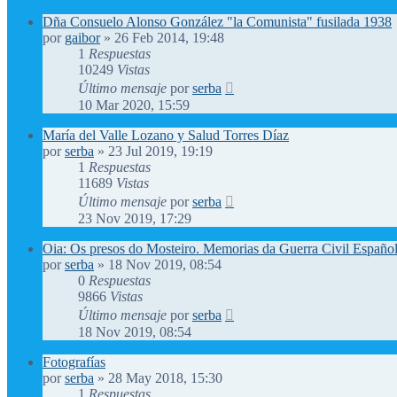
Dña Consuelo Alonso González "la Comunista" fusilada 1938
por
gaibor
»
26 Feb 2014, 19:48
1
Respuestas
10249
Vistas
Último mensaje
por
serba
10 Mar 2020, 15:59
María del Valle Lozano y Salud Torres Díaz
por
serba
»
23 Jul 2019, 19:19
1
Respuestas
11689
Vistas
Último mensaje
por
serba
23 Nov 2019, 17:29
Oia: Os presos do Mosteiro. Memorias da Guerra Civil Españo
por
serba
»
18 Nov 2019, 08:54
0
Respuestas
9866
Vistas
Último mensaje
por
serba
18 Nov 2019, 08:54
Fotografías
por
serba
»
28 May 2018, 15:30
1
Respuestas