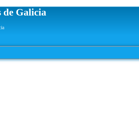
 de Galicia
cia