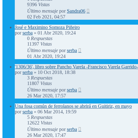
9396
Vistas
Último mensaje
por
Sandra06
02 Feb 2021, 04:57
José e Maximino Somoza Piñeiro
por
serba
»
01 Abr 2020, 19:24
0
Respuestas
11397
Vistas
Último mensaje
por
serba
01 Abr 2020, 19:24
'1306/36', libro sobre Pancho Varela -Francisco Varela Garrido-
por
serba
»
10 Oct 2018, 18:38
3
Respuestas
11807
Vistas
Último mensaje
por
serba
26 Mar 2020, 17:57
Una fosa común de ferrolanos se abrirá en Guitiriz, en mayo
por
serba
»
06 Mar 2014, 19:59
5
Respuestas
12622
Vistas
Último mensaje
por
serba
26 Mar 2020, 17:47