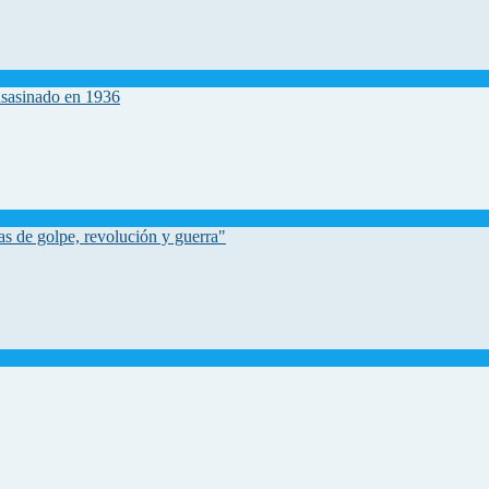
asasinado en 1936
as de golpe, revolución y guerra"