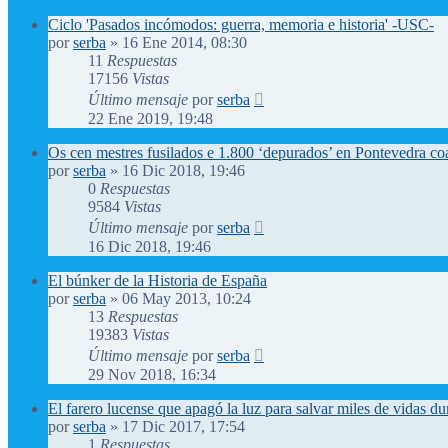
Ciclo 'Pasados incómodos: guerra, memoria e historia' -USC-
por
serba
»
16 Ene 2014, 08:30
11
Respuestas
17156
Vistas
Último mensaje
por
serba
22 Ene 2019, 19:48
Os cen mestres fusilados e 1.800 ‘depurados’ en Pontevedra coa
por
serba
»
16 Dic 2018, 19:46
0
Respuestas
9584
Vistas
Último mensaje
por
serba
16 Dic 2018, 19:46
El búnker de la Historia de España
por
serba
»
06 May 2013, 10:24
13
Respuestas
19383
Vistas
Último mensaje
por
serba
29 Nov 2018, 16:34
El farero lucense que apagó la luz para salvar miles de vidas d
por
serba
»
17 Dic 2017, 17:54
1
Respuestas