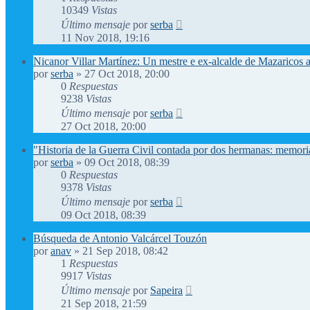
10349
Vistas
Último mensaje
por
serba
11 Nov 2018, 19:16
Nicanor Villar Martínez: Un mestre e ex-alcalde de Mazaricos 
por
serba
»
27 Oct 2018, 20:00
0
Respuestas
9238
Vistas
Último mensaje
por
serba
27 Oct 2018, 20:00
"Historia de la Guerra Civil contada por dos hermanas: memori
por
serba
»
09 Oct 2018, 08:39
0
Respuestas
9378
Vistas
Último mensaje
por
serba
09 Oct 2018, 08:39
Búsqueda de Antonio Valcárcel Touzón
por
anav
»
21 Sep 2018, 08:42
1
Respuestas
9917
Vistas
Último mensaje
por
Sapeira
21 Sep 2018, 21:59