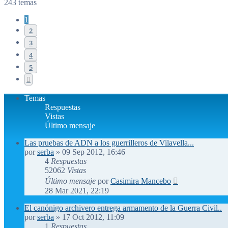
243 temas
1
2
3
4
5
Siguiente
Temas
Respuestas
Vistas
Último mensaje
Las pruebas de ADN a los guerrilleros de Vilavella...
por
serba
»
09 Sep 2012, 16:46
4
Respuestas
52062
Vistas
Último mensaje
por
Casimira Mancebo
28 Mar 2021, 22:19
El canónigo archivero entrega armamento de la Guerra Civil..
por
serba
»
17 Oct 2012, 11:09
1
Respuestas