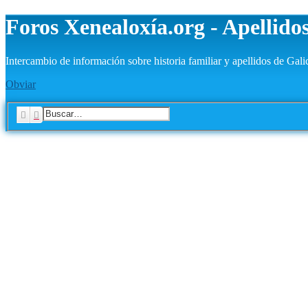
Foros Xenealoxía.org - Apellidos
Intercambio de información sobre historia familiar y apellidos de Gali
Obviar
Buscar
Búsqueda avanzada