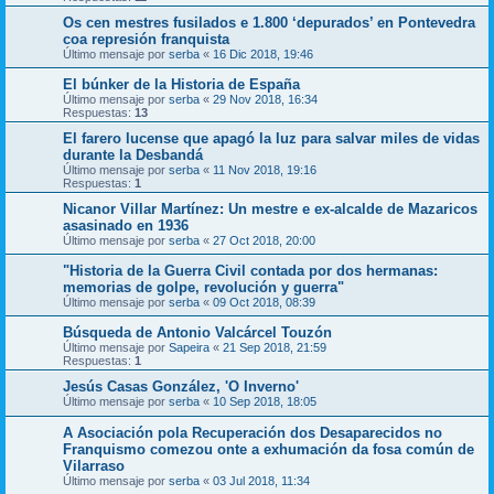
Os cen mestres fusilados e 1.800 ‘depurados’ en Pontevedra
coa represión franquista
Último mensaje por
serba
«
16 Dic 2018, 19:46
El búnker de la Historia de España
Último mensaje por
serba
«
29 Nov 2018, 16:34
Respuestas:
13
El farero lucense que apagó la luz para salvar miles de vidas
durante la Desbandá
Último mensaje por
serba
«
11 Nov 2018, 19:16
Respuestas:
1
Nicanor Villar Martínez: Un mestre e ex-alcalde de Mazaricos
asasinado en 1936
Último mensaje por
serba
«
27 Oct 2018, 20:00
"Historia de la Guerra Civil contada por dos hermanas:
memorias de golpe, revolución y guerra"
Último mensaje por
serba
«
09 Oct 2018, 08:39
Búsqueda de Antonio Valcárcel Touzón
Último mensaje por
Sapeira
«
21 Sep 2018, 21:59
Respuestas:
1
Jesús Casas González, 'O Inverno'
Último mensaje por
serba
«
10 Sep 2018, 18:05
A Asociación pola Recuperación dos Desaparecidos no
Franquismo comezou onte a exhumación da fosa común de
Vilarraso
Último mensaje por
serba
«
03 Jul 2018, 11:34