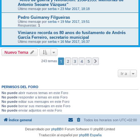
Antonio Seoane Vázquez"
Último mensaje por
serba
«
23 Mar 2017, 18:18
Pedro Guimarey Filgueiras
Último mensaje por
serba
«
19 Mar 2017, 19:51
Respuestas:
1
Vimianzo recorda os 80 anos do fusilamento de Andrés
García Ferreiro, secretario municipal
Último mensaje por
serba
«
16 Mar 2017, 16:37
Nuevo Tema
1
2
3
4
5
Siguiente
243 temas
Ir a
PERMISOS DEL FORO
No puede
abrir nuevos temas en este Foro
No puede
responder a temas en este Foro
No puede
editar sus mensajes en este Foro
No puede
borrar sus mensajes en este Foro
No puede
enviar adjuntos en este Foro
Índice general
Todos los horarios son
UTC+02:00
Desarrollado por
phpBB
® Forum Software © phpBB Limited
Traducción al español por
phpBB España