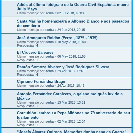
Adiós al último fotógrafo de la Guerra Civil Española: muere
Julio Mayo
Último mensaje por
serba
«
02 Jul 2018, 18:03
Santa Mariña homenaxeará a Alfonso Blanco e aos paseados
do cemiterio
Último mensaje por
serba
«
24 Jun 2018, 20:15
José Aranguren Roldán (Ferrol, 1875 - 1939)
Último mensaje por
serba
«
18 May 2018, 10:04
Respuestas:
4
El Crucero Baleares
Último mensaje por
serba
«
06 May 2018, 11:55
Respuestas:
1
Ramón Somoza Álvarez y José Rodríguez Silvosa
Último mensaje por
serba
«
29 Abr 2018, 17:48
Respuestas:
4
Cipriano Fernández Brage
Último mensaje por
serba
«
24 Abr 2018, 10:49
Antonio Fernández Carnicero, o galeno molgués fuxido a
México
Último mensaje por
serba
«
13 Mar 2018, 13:51
Respuestas:
1
Corcubión lembrou a Pepe Miñones no 79 aniversario do seu
fusilamento
Último mensaje por
serba
«
02 Mar 2018, 12:04
Respuestas:
1
“Josefa Álvarez Quiroga. Memorias dunha nena da Guerra”