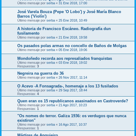
Último mensaje por
serba
«
31 Ene 2018, 17:00
José Varela Bouza (Pepe 'O Lobo') y José María Blanco
Barros ('Violín')
Último mensaje por
serba
«
25 Ene 2018, 10:49
A historia de Francisco Escáneo. Radiografía dun
fusilamento
Último mensaje por
serba
«
21 Ene 2018, 19:58
Os pasados polas armas no concello de Baños de Molgas
Último mensaje por
serba
«
05 Ene 2018, 19:06
Mondoñedo recorda aos represaliados franquistas
Último mensaje por
serba
«
03 Ene 2018, 19:02
Respuestas:
3
Negreira na guerra do 36
Último mensaje por
serba
«
26 Nov 2017, 11:14
O Acevo -A Fonsagrada-, homenaje a los 13 fusilados
Último mensaje por
serba
«
29 Sep 2017, 18:44
Respuestas:
4
Quen eran os 15 republicanos asasinados en Castroverde?
Último mensaje por
serba
«
21 Ago 2017, 10:23
Respuestas:
1
"Os nomes do terror. Galiza 1936: os verdugos que nunca
existiron"
Último mensaje por
serba
«
16 Ago 2017, 10:37
Respuestas:
1
Mártires de Anguieiro