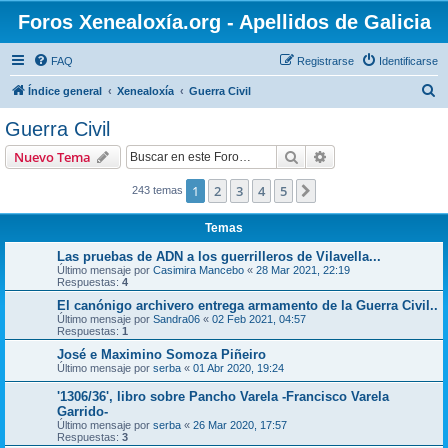
Foros Xenealoxía.org - Apellidos de Galicia
FAQ
Registrarse
Identificarse
B
Índice general
Xenealoxía
Guerra Civil
u
Guerra Civil
s
Buscar
Búsqueda avanzad
Nuevo Tema
c
a
1
2
3
4
5
Siguiente
243 temas
r
Temas
Las pruebas de ADN a los guerrilleros de Vilavella...
Último mensaje por
Casimira Mancebo
«
28 Mar 2021, 22:19
Respuestas:
4
El canónigo archivero entrega armamento de la Guerra Civil..
Último mensaje por
Sandra06
«
02 Feb 2021, 04:57
Respuestas:
1
José e Maximino Somoza Piñeiro
Último mensaje por
serba
«
01 Abr 2020, 19:24
'1306/36', libro sobre Pancho Varela -Francisco Varela
Garrido-
Último mensaje por
serba
«
26 Mar 2020, 17:57
Respuestas:
3