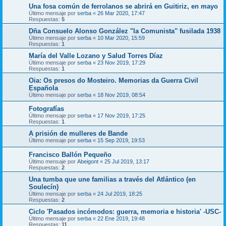
Una fosa común de ferrolanos se abrirá en Guitiriz, en mayo
Último mensaje por
serba
«
26 Mar 2020, 17:47
Respuestas:
5
Dña Consuelo Alonso González "la Comunista" fusilada 1938
Último mensaje por
serba
«
10 Mar 2020, 15:59
Respuestas:
1
María del Valle Lozano y Salud Torres Díaz
Último mensaje por
serba
«
23 Nov 2019, 17:29
Respuestas:
1
Oia: Os presos do Mosteiro. Memorias da Guerra Civil
Española
Último mensaje por
serba
«
18 Nov 2019, 08:54
Fotografías
Último mensaje por
serba
«
17 Nov 2019, 17:25
Respuestas:
1
A prisión de mulleres de Bande
Último mensaje por
serba
«
15 Sep 2019, 19:53
Francisco Ballón Pequeño
Último mensaje por
Abeigont
«
25 Jul 2019, 13:17
Respuestas:
2
Una tumba que une familias a través del Atlántico (en
Soulecín)
Último mensaje por
serba
«
24 Jul 2019, 18:25
Respuestas:
2
Ciclo 'Pasados incómodos: guerra, memoria e historia' -USC-
Último mensaje por
serba
«
22 Ene 2019, 19:48
Respuestas:
11