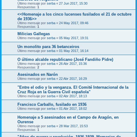
Último mensaje por
serba
«
27 Jun 2017, 15:30
Respuestas:
1
<<Homenaje a los cinco lucenses fusilados el 21 de octubre
de 1936>>
Último mensaje por
serba
«
24 May 2017, 09:46
Respuestas:
1
Milicias Gallegas
Último mensaje por
serba
«
05 May 2017, 19:31
Un monolito para 36 betanceiros
Último mensaje por
serba
«
01 May 2017, 16:14
O último alcalde republicano (José Fandiño Pidre)
Último mensaje por
serba
«
26 Abr 2017, 15:36
Respuestas:
2
Asesinados en Narón
Último mensaje por
serba
«
22 Abr 2017, 16:29
"Entre el odio y la venganza. El Comité Internacional de la
Cruz Roja en la Guerra Civil española"
Último mensaje por
serba
«
02 Abr 2017, 18:13
Francisco Carballo, fusilado en 1936
Último mensaje por
serba
«
01 Abr 2017, 18:02
Homenaje a 5 asesinados en el Campo de Aragón, en
Ourense
Último mensaje por
serba
«
28 Mar 2017, 15:53
Respuestas:
1
"Años de guerra y revolución. 1936-1939. Memorias de