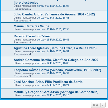
libro electrónico
Último mensaje por
serba
«
03 Mar 2020, 16:03
Respuestas:
1
Julio Camba Andreu (Vilanova de Arousa, 1884 - 1962)
Último mensaje por
serba
«
02 Mar 2020, 18:43
Respuestas:
9
Manuel Carreiras Valiña
Último mensaje por
serba
«
22 Feb 2020, 17:34
Ricardo Carvalho Calero
Último mensaje por
serba
«
15 Feb 2020, 19:48
Respuestas:
9
Agustina Otero Iglesias (Carolina Otero, La Bella Otero)
Último mensaje por
serba
«
14 Feb 2020, 16:59
Respuestas:
4
Andrés Comerma Batalla, Científico Galego do Ano 2020
Último mensaje por
serba
«
12 Feb 2020, 16:03
Leopoldo Nóvoa García (Salcedo, Pontevedra, 1919 - 2012)
Último mensaje por
serba
«
10 Feb 2020, 16:34
Respuestas:
3
José Sánchez Arias. Fillo Predilecto de Sarria
Último mensaje por
serba
«
07 Feb 2020, 18:21
Manuel y Gregorio García-Pan (Santiago de Compostela)
Último mensaje por
serba
«
27 Ene 2020, 19:16
Ir a