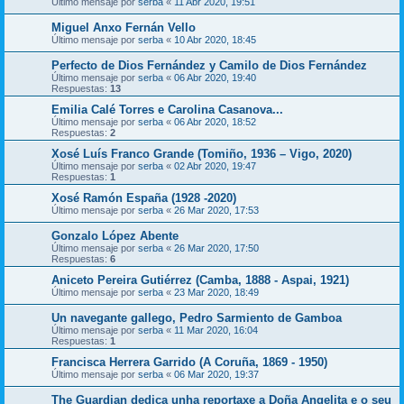
Último mensaje por
serba
«
11 Abr 2020, 19:51
Miguel Anxo Fernán Vello
Último mensaje por
serba
«
10 Abr 2020, 18:45
Perfecto de Dios Fernández y Camilo de Dios Fernández
Último mensaje por
serba
«
06 Abr 2020, 19:40
Respuestas:
13
Emilia Calé Torres e Carolina Casanova...
Último mensaje por
serba
«
06 Abr 2020, 18:52
Respuestas:
2
Xosé Luís Franco Grande (Tomiño, 1936 – Vigo, 2020)
Último mensaje por
serba
«
02 Abr 2020, 19:47
Respuestas:
1
Xosé Ramón España (1928 -2020)
Último mensaje por
serba
«
26 Mar 2020, 17:53
Gonzalo López Abente
Último mensaje por
serba
«
26 Mar 2020, 17:50
Respuestas:
6
Aniceto Pereira Gutiérrez (Camba, 1888 - Aspai, 1921)
Último mensaje por
serba
«
23 Mar 2020, 18:49
Un navegante gallego, Pedro Sarmiento de Gamboa
Último mensaje por
serba
«
11 Mar 2020, 16:04
Respuestas:
1
Francisca Herrera Garrido (A Coruña, 1869 - 1950)
Último mensaje por
serba
«
06 Mar 2020, 19:37
The Guardian dedica unha reportaxe a Doña Angelita e o seu