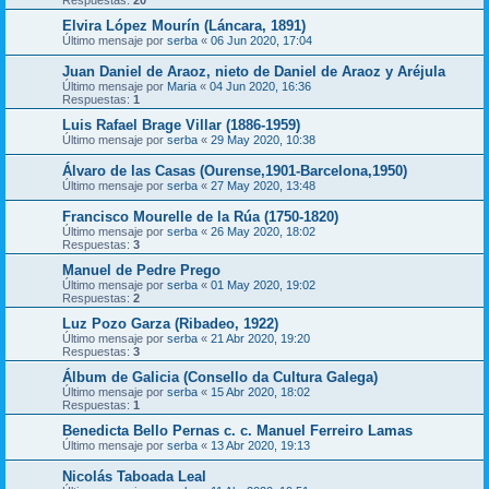
Respuestas:
20
Elvira López Mourín (Láncara, 1891)
Último mensaje por
serba
«
06 Jun 2020, 17:04
Juan Daniel de Araoz, nieto de Daniel de Araoz y Aréjula
Último mensaje por
Maria
«
04 Jun 2020, 16:36
Respuestas:
1
Luis Rafael Brage Villar (1886-1959)
Último mensaje por
serba
«
29 May 2020, 10:38
Álvaro de las Casas (Ourense,1901-Barcelona,1950)
Último mensaje por
serba
«
27 May 2020, 13:48
Francisco Mourelle de la Rúa (1750-1820)
Último mensaje por
serba
«
26 May 2020, 18:02
Respuestas:
3
Manuel de Pedre Prego
Último mensaje por
serba
«
01 May 2020, 19:02
Respuestas:
2
Luz Pozo Garza (Ribadeo, 1922)
Último mensaje por
serba
«
21 Abr 2020, 19:20
Respuestas:
3
Álbum de Galicia (Consello da Cultura Galega)
Último mensaje por
serba
«
15 Abr 2020, 18:02
Respuestas:
1
Benedicta Bello Pernas c. c. Manuel Ferreiro Lamas
Último mensaje por
serba
«
13 Abr 2020, 19:13
Nicolás Taboada Leal