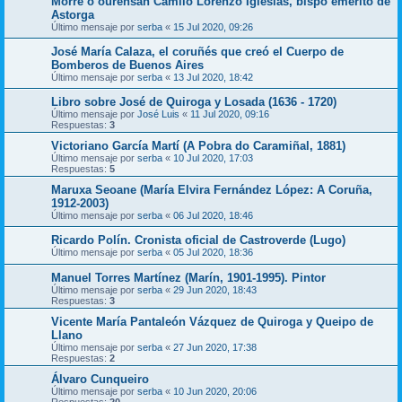
Morre o ourensán Camilo Lorenzo Iglesias, bispo emérito de
Astorga
Último mensaje por
serba
«
15 Jul 2020, 09:26
José María Calaza, el coruñés que creó el Cuerpo de
Bomberos de Buenos Aires
Último mensaje por
serba
«
13 Jul 2020, 18:42
Libro sobre José de Quiroga y Losada (1636 - 1720)
Último mensaje por
José Luis
«
11 Jul 2020, 09:16
Respuestas:
3
Victoriano García Martí (A Pobra do Caramiñal, 1881)
Último mensaje por
serba
«
10 Jul 2020, 17:03
Respuestas:
5
Maruxa Seoane (María Elvira Fernández López: A Coruña,
1912-2003)
Último mensaje por
serba
«
06 Jul 2020, 18:46
Ricardo Polín. Cronista oficial de Castroverde (Lugo)
Último mensaje por
serba
«
05 Jul 2020, 18:36
Manuel Torres Martínez (Marín, 1901-1995). Pintor
Último mensaje por
serba
«
29 Jun 2020, 18:43
Respuestas:
3
Vicente María Pantaleón Vázquez de Quiroga y Queipo de
Llano
Último mensaje por
serba
«
27 Jun 2020, 17:38
Respuestas:
2
Álvaro Cunqueiro
Último mensaje por
serba
«
10 Jun 2020, 20:06