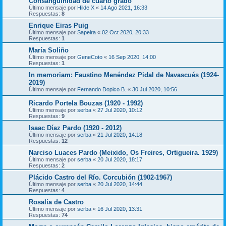
Consanguinidad de cuarto grado
Último mensaje por
Hilde X
«
14 Ago 2021, 16:33
Respuestas:
8
Enrique Eiras Puig
Último mensaje por
Sapeira
«
02 Oct 2020, 20:33
Respuestas:
1
María Soliño
Último mensaje por
GeneCoto
«
16 Sep 2020, 14:00
Respuestas:
1
In memoriam: Faustino Menéndez Pidal de Navascués (1924-
2019)
Último mensaje por
Fernando Dopico B.
«
30 Jul 2020, 10:56
Ricardo Portela Bouzas (1920 - 1992)
Último mensaje por
serba
«
27 Jul 2020, 10:12
Respuestas:
9
Isaac Díaz Pardo (1920 - 2012)
Último mensaje por
serba
«
21 Jul 2020, 14:18
Respuestas:
12
Narciso Luaces Pardo (Meixido, Os Freires, Ortigueira. 1929)
Último mensaje por
serba
«
20 Jul 2020, 18:17
Respuestas:
2
Plácido Castro del Río. Corcubión (1902-1967)
Último mensaje por
serba
«
20 Jul 2020, 14:44
Respuestas:
4
Rosalía de Castro
Último mensaje por
serba
«
16 Jul 2020, 13:31
Respuestas:
74