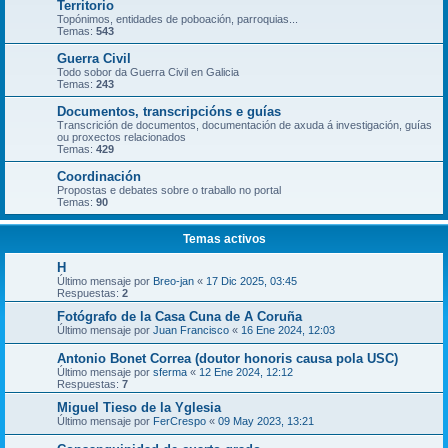
Territorio
Topónimos, entidades de poboación, parroquias...
Temas:
543
Guerra Civil
Todo sobor da Guerra Civil en Galicia
Temas:
243
Documentos, transcripcións e guías
Transcrición de documentos, documentación de axuda á investigación, guías
ou proxectos relacionados
Temas:
429
Coordinación
Propostas e debates sobre o traballo no portal
Temas:
90
Temas activos
H
Último mensaje por
Breo-jan
«
17 Dic 2025, 03:45
Respuestas:
2
Fotógrafo de la Casa Cuna de A Coruña
Último mensaje por
Juan Francisco
«
16 Ene 2024, 12:03
Antonio Bonet Correa (doutor honoris causa pola USC)
Último mensaje por
sferma
«
12 Ene 2024, 12:12
Respuestas:
7
Miguel Tieso de la Yglesia
Último mensaje por
FerCrespo
«
09 May 2023, 13:21