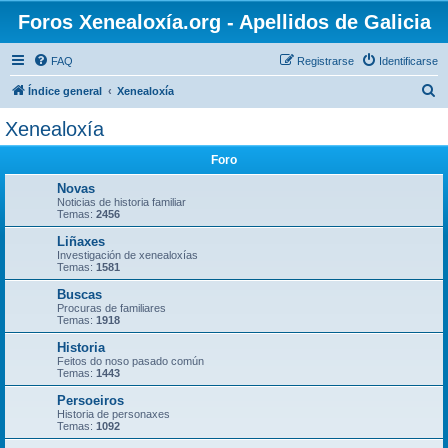
Foros Xenealoxía.org - Apellidos de Galicia
FAQ
Registrarse
Identificarse
B
Índice general
Xenealoxía
u
Xenealoxía
s
Foro
c
a
Novas
Noticias de historia familiar
r
Temas:
2456
Liñaxes
Investigación de xenealoxías
Temas:
1581
Buscas
Procuras de familiares
Temas:
1918
Historia
Feitos do noso pasado común
Temas:
1443
Persoeiros
Historia de personaxes
Temas:
1092