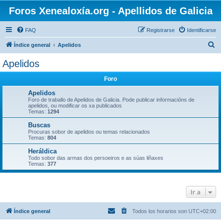
Foros Xenealoxía.org - Apellidos de Galicia
FAQ
Registrarse
Identificarse
B
Índice general
Apelidos
u
Apelidos
s
Foro
c
a
Apelidos
Foro de traballo de Apelidos de Galicia. Pode publicar informacións de
r
apelidos, ou modificar os xa publicados
Temas:
1294
Buscas
Procuras sobor de apelidos ou temas relacionados
Temas:
804
Heráldica
Todo sobor das armas dos persoeiros e as súas liñaxes
Temas:
377
Ir a
Índice general
Todos los horarios son
UTC+02:00