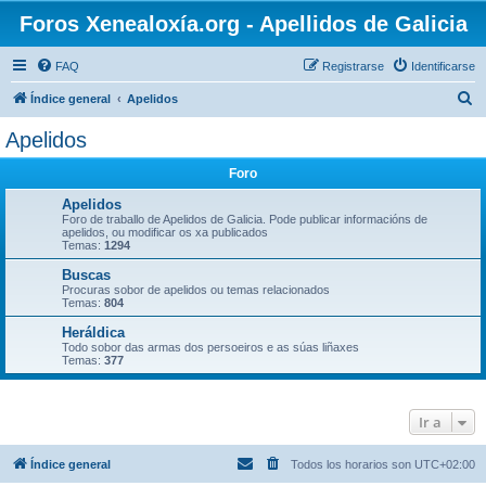
Foros Xenealoxía.org - Apellidos de Galicia
FAQ
Registrarse
Identificarse
B
Índice general
Apelidos
u
Apelidos
s
Foro
c
a
Apelidos
Foro de traballo de Apelidos de Galicia. Pode publicar informacións de
r
apelidos, ou modificar os xa publicados
Temas:
1294
Buscas
Procuras sobor de apelidos ou temas relacionados
Temas:
804
Heráldica
Todo sobor das armas dos persoeiros e as súas liñaxes
Temas:
377
Ir a
Índice general
Todos los horarios son
UTC+02:00