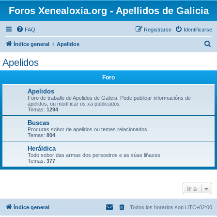
Foros Xenealoxía.org - Apellidos de Galicia
FAQ
Registrarse
Identificarse
B
Índice general
Apelidos
u
Apelidos
s
Foro
c
a
Apelidos
Foro de traballo de Apelidos de Galicia. Pode publicar informacións de
r
apelidos, ou modificar os xa publicados
Temas:
1294
Buscas
Procuras sobor de apelidos ou temas relacionados
Temas:
804
Heráldica
Todo sobor das armas dos persoeiros e as súas liñaxes
Temas:
377
Ir a
Índice general
Todos los horarios son
UTC+02:00