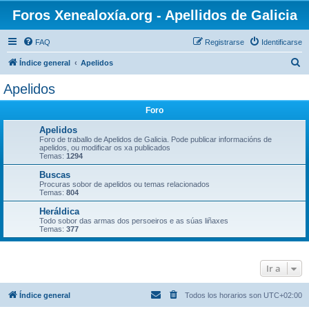
Foros Xenealoxía.org - Apellidos de Galicia
FAQ
Registrarse
Identificarse
B
Índice general
Apelidos
u
Apelidos
s
Foro
c
a
Apelidos
Foro de traballo de Apelidos de Galicia. Pode publicar informacións de
r
apelidos, ou modificar os xa publicados
Temas:
1294
Buscas
Procuras sobor de apelidos ou temas relacionados
Temas:
804
Heráldica
Todo sobor das armas dos persoeiros e as súas liñaxes
Temas:
377
Ir a
Índice general
Todos los horarios son
UTC+02:00