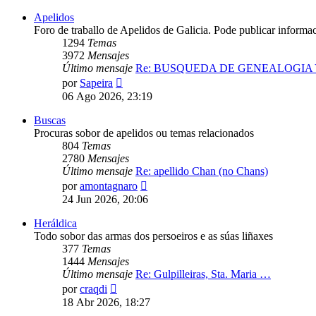
Apelidos
Foro de traballo de Apelidos de Galicia. Pode publicar informa
1294
Temas
3972
Mensajes
Último mensaje
Re: BUSQUEDA DE GENEALOGIA
Ver
por
Sapeira
último
06 Ago 2026, 23:19
mensaje
Buscas
Procuras sobor de apelidos ou temas relacionados
804
Temas
2780
Mensajes
Último mensaje
Re: apellido Chan (no Chans)
Ver
por
amontagnaro
último
24 Jun 2026, 20:06
mensaje
Heráldica
Todo sobor das armas dos persoeiros e as súas liñaxes
377
Temas
1444
Mensajes
Último mensaje
Re: Gulpilleiras, Sta. Maria …
Ver
por
craqdi
último
18 Abr 2026, 18:27
mensaje