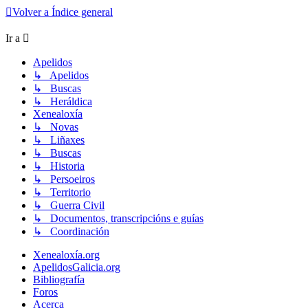
Volver a Índice general
Ir a
Apelidos
↳ Apelidos
↳ Buscas
↳ Heráldica
Xenealoxía
↳ Novas
↳ Liñaxes
↳ Buscas
↳ Historia
↳ Persoeiros
↳ Territorio
↳ Guerra Civil
↳ Documentos, transcripcións e guías
↳ Coordinación
Xenealoxía.org
ApelidosGalicia.org
Bibliografía
Foros
Acerca