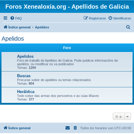
Foros Xenealoxía.org - Apellidos de Galicia
FAQ
Registrarse
Identificarse
B
Índice general
Apelidos
u
Apelidos
s
Foro
c
a
Apelidos
Foro de traballo de Apelidos de Galicia. Pode publicar informacións de
r
apelidos, ou modificar os xa publicados
Temas:
1294
Buscas
Procuras sobor de apelidos ou temas relacionados
Temas:
804
Heráldica
Todo sobor das armas dos persoeiros e as súas liñaxes
Temas:
377
Ir a
Índice general
Todos los horarios son
UTC+02:00