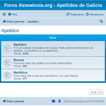
Foros Xenealoxía.org - Apellidos de Galicia
FAQ
Registrarse
Identificarse
B
Índice general
Apelidos
u
Apelidos
s
Foro
c
a
Apelidos
Foro de traballo de Apelidos de Galicia. Pode publicar informacións de
r
apelidos, ou modificar os xa publicados
Temas:
1294
Buscas
Procuras sobor de apelidos ou temas relacionados
Temas:
804
Heráldica
Todo sobor das armas dos persoeiros e as súas liñaxes
Temas:
377
Ir a
Índice general
Todos los horarios son
UTC+02:00