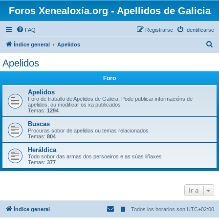
Foros Xenealoxía.org - Apellidos de Galicia
FAQ
Registrarse
Identificarse
B
Índice general
Apelidos
u
Apelidos
s
Foro
c
a
Apelidos
Foro de traballo de Apelidos de Galicia. Pode publicar informacións de
r
apelidos, ou modificar os xa publicados
Temas:
1294
Buscas
Procuras sobor de apelidos ou temas relacionados
Temas:
804
Heráldica
Todo sobor das armas dos persoeiros e as súas liñaxes
Temas:
377
Ir a
Índice general
Todos los horarios son
UTC+02:00