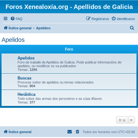
Foros Xenealoxía.org - Apellidos de Galicia
FAQ
Registrarse
Identificarse
B
Índice general
Apelidos
u
Apelidos
s
Foro
c
a
Apelidos
Foro de traballo de Apelidos de Galicia. Pode publicar informacións de
r
apelidos, ou modificar os xa publicados
Temas:
1294
Buscas
Procuras sobor de apelidos ou temas relacionados
Temas:
804
Heráldica
Todo sobor das armas dos persoeiros e as súas liñaxes
Temas:
377
Ir a
Índice general
Todos los horarios son
UTC+02:00