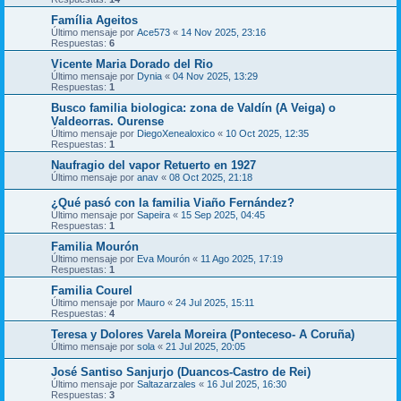
Família Ageitos
Último mensaje por
Ace573
«
14 Nov 2025, 23:16
Respuestas:
6
Vicente Maria Dorado del Rio
Último mensaje por
Dynia
«
04 Nov 2025, 13:29
Respuestas:
1
Busco familia biologica: zona de Valdín (A Veiga) o
Valdeorras. Ourense
Último mensaje por
DiegoXenealoxico
«
10 Oct 2025, 12:35
Respuestas:
1
Naufragio del vapor Retuerto en 1927
Último mensaje por
anav
«
08 Oct 2025, 21:18
¿Qué pasó con la familia Viaño Fernández?
Último mensaje por
Sapeira
«
15 Sep 2025, 04:45
Respuestas:
1
Familia Mourón
Último mensaje por
Eva Mourón
«
11 Ago 2025, 17:19
Respuestas:
1
Familia Courel
Último mensaje por
Mauro
«
24 Jul 2025, 15:11
Respuestas:
4
Teresa y Dolores Varela Moreira (Ponteceso- A Coruña)
Último mensaje por
sola
«
21 Jul 2025, 20:05
José Santiso Sanjurjo (Duancos-Castro de Rei)
Último mensaje por
Saltazarzales
«
16 Jul 2025, 16:30
Respuestas:
3