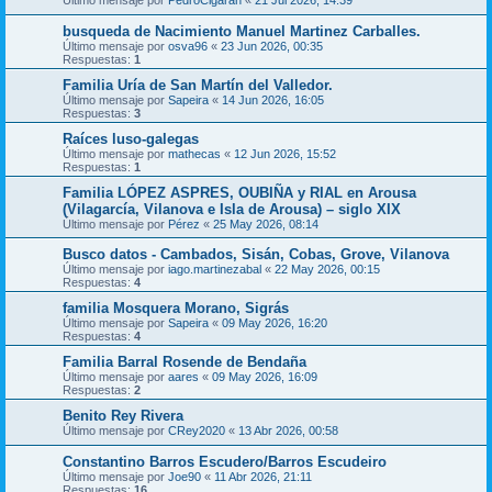
Último mensaje por
PedroCigaran
«
21 Jul 2026, 14:39
busqueda de Nacimiento Manuel Martinez Carballes.
Último mensaje por
osva96
«
23 Jun 2026, 00:35
Respuestas:
1
Familia Uría de San Martín del Valledor.
Último mensaje por
Sapeira
«
14 Jun 2026, 16:05
Respuestas:
3
Raíces luso-galegas
Último mensaje por
mathecas
«
12 Jun 2026, 15:52
Respuestas:
1
Familia LÓPEZ ASPRES, OUBIÑA y RIAL en Arousa
(Vilagarcía, Vilanova e Isla de Arousa) – siglo XIX
Último mensaje por
Pérez
«
25 May 2026, 08:14
Busco datos - Cambados, Sisán, Cobas, Grove, Vilanova
Último mensaje por
iago.martinezabal
«
22 May 2026, 00:15
Respuestas:
4
familia Mosquera Morano, Sigrás
Último mensaje por
Sapeira
«
09 May 2026, 16:20
Respuestas:
4
Familia Barral Rosende de Bendaña
Último mensaje por
aares
«
09 May 2026, 16:09
Respuestas:
2
Benito Rey Rivera
Último mensaje por
CRey2020
«
13 Abr 2026, 00:58
Constantino Barros Escudero/Barros Escudeiro
Último mensaje por
Joe90
«
11 Abr 2026, 21:11
Respuestas:
16