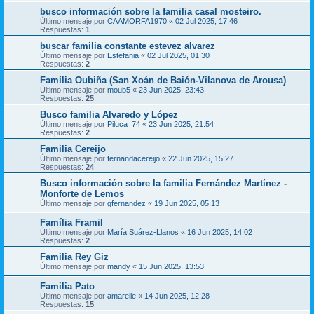
busco información sobre la familia casal mosteiro.
Último mensaje por
CAAMORFA1970
«
02 Jul 2025, 17:46
Respuestas:
1
buscar familia constante estevez alvarez
Último mensaje por
Estefania
«
02 Jul 2025, 01:30
Respuestas:
2
Família Oubiña (San Xoán de Baión-Vilanova de Arousa)
Último mensaje por
moub5
«
23 Jun 2025, 23:43
Respuestas:
25
Busco familia Alvaredo y López
Último mensaje por
Piluca_74
«
23 Jun 2025, 21:54
Respuestas:
2
Familia Cereijo
Último mensaje por
fernandacereijo
«
22 Jun 2025, 15:27
Respuestas:
24
Busco información sobre la familia Fernández Martínez -
Monforte de Lemos
Último mensaje por
gfernandez
«
19 Jun 2025, 05:13
Família Framil
Último mensaje por
María Suárez-Llanos
«
16 Jun 2025, 14:02
Respuestas:
2
Familia Rey Giz
Último mensaje por
mandy
«
15 Jun 2025, 13:53
Familia Pato
Último mensaje por
amarelle
«
14 Jun 2025, 12:28
Respuestas:
15