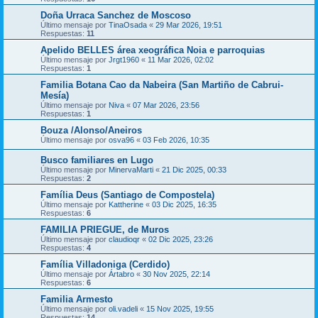
Doña Urraca Sanchez de Moscoso
Último mensaje por
TinaOsada
«
29 Mar 2026, 19:51
Respuestas:
11
Apelido BELLES área xeográfica Noia e parroquias
Último mensaje por
Jrgt1960
«
11 Mar 2026, 02:02
Respuestas:
1
Familia Botana Cao da Nabeira (San Martiño de Cabrui-
Mesía)
Último mensaje por
Niva
«
07 Mar 2026, 23:56
Respuestas:
1
Bouza /Alonso/Aneiros
Último mensaje por
osva96
«
03 Feb 2026, 10:35
Busco familiares en Lugo
Último mensaje por
MinervaMarti
«
21 Dic 2025, 00:33
Respuestas:
2
Família Deus (Santiago de Compostela)
Último mensaje por
Kattherine
«
03 Dic 2025, 16:35
Respuestas:
6
FAMILIA PRIEGUE, de Muros
Último mensaje por
claudioqr
«
02 Dic 2025, 23:26
Respuestas:
4
Família Villadoniga (Cerdido)
Último mensaje por
Ártabro
«
30 Nov 2025, 22:14
Respuestas:
6
Familia Armesto
Último mensaje por
oli.vadeli
«
15 Nov 2025, 19:55
Respuestas:
14