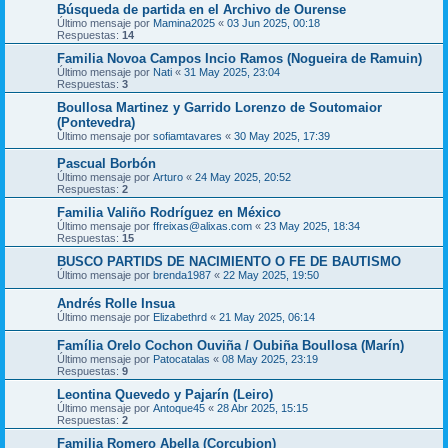
Búsqueda de partida en el Archivo de Ourense
Último mensaje por
Mamina2025
«
03 Jun 2025, 00:18
Respuestas:
14
Familia Novoa Campos Incio Ramos (Nogueira de Ramuin)
Último mensaje por
Nati
«
31 May 2025, 23:04
Respuestas:
3
Boullosa Martinez y Garrido Lorenzo de Soutomaior
(Pontevedra)
Último mensaje por
sofiamtavares
«
30 May 2025, 17:39
Pascual Borbón
Último mensaje por
Arturo
«
24 May 2025, 20:52
Respuestas:
2
Familia Valiño Rodríguez en México
Último mensaje por
ffreixas@alixas.com
«
23 May 2025, 18:34
Respuestas:
15
BUSCO PARTIDS DE NACIMIENTO O FE DE BAUTISMO
Último mensaje por
brenda1987
«
22 May 2025, 19:50
Andrés Rolle Insua
Último mensaje por
Elizabethrd
«
21 May 2025, 06:14
Família Orelo Cochon Ouviña / Oubiña Boullosa (Marín)
Último mensaje por
Patocatalas
«
08 May 2025, 23:19
Respuestas:
9
Leontina Quevedo y Pajarín (Leiro)
Último mensaje por
Antoque45
«
28 Abr 2025, 15:15
Respuestas:
2
Familia Romero Abella (Corcubion)