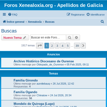
Foros Xenealoxía.org - Apellidos de Galicia
FAQ
Registrarse
Identificarse
B
Índice general
Xenealoxía
Buscas
u
Buscas
s
Buscar
Búsqueda avanzad
Nuevo Tema
c
a
Página
1
de
39
1
2
3
4
5
39
Siguiente
1917 temas
…
r
Anuncios
Archivo Histórico Diocesano de Ourense
Último mensaje por
Obispado_de_Ourense
«
05 Feb 2025, 09:11
Temas
Familia Girondo
Último mensaje por
aureliebauq
«
26 Jul 2026, 12:42
Respuestas:
4
Familia Ogando
Último mensaje por
Chinatow
«
24 Jul 2026, 20:34
Respuestas:
56
Mondelo de Quiroga (Lugo)