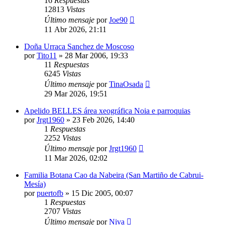
16
Respuestas
12813
Vistas
Último mensaje
por
Joe90
11 Abr 2026, 21:11
Doña Urraca Sanchez de Moscoso
por
Tito11
»
28 Mar 2006, 19:33
11
Respuestas
6245
Vistas
Último mensaje
por
TinaOsada
29 Mar 2026, 19:51
Apelido BELLES área xeográfica Noia e parroquias
por
Jrgt1960
»
23 Feb 2026, 14:40
1
Respuestas
2252
Vistas
Último mensaje
por
Jrgt1960
11 Mar 2026, 02:02
Familia Botana Cao da Nabeira (San Martiño de Cabrui-
Mesía)
por
puertofb
»
15 Dic 2005, 00:07
1
Respuestas
2707
Vistas
Último mensaje
por
Niva