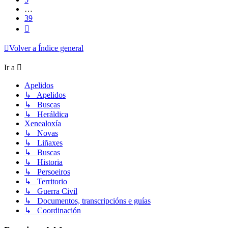
…
39
Siguiente
Volver a Índice general
Ir a
Apelidos
↳ Apelidos
↳ Buscas
↳ Heráldica
Xenealoxía
↳ Novas
↳ Liñaxes
↳ Buscas
↳ Historia
↳ Persoeiros
↳ Territorio
↳ Guerra Civil
↳ Documentos, transcripcións e guías
↳ Coordinación