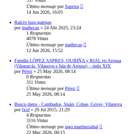
537
Vistas
Último mensaje
por
Sapeira
14 Jun 2026, 16:05
Raíces luso-galegas
por
mathecas
»
24 Abr 2025, 23:24
1
Respuestas
4078
Vistas
Último mensaje
por
mathecas
12 Jun 2026, 15:52
Familia LÓPEZ ASPRES, OUBIÑA y RIAL en Arousa
(Vilagarcía, Vilanova e Isla de Arousa) – siglo XIX
por
Pérez
»
25 May 2026, 08:14
0
Respuestas
311
Vistas
Último mensaje
por
Pérez
25 May 2026, 08:14
Busco datos - Cambados, Sisán, Cobas, Grove, Vilanova
por
fxxf
»
29 Jul 2015, 21:29
4
Respuestas
3116
Vistas
Último mensaje
por
iago.martinezabal
22 May 2026, 00:15