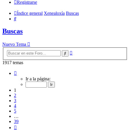
Registrarse
Índice general
Xenealoxía
Buscas
Buscar
Buscas
Nuevo Tema
Búsqueda
Buscar
avanzada
1917 temas
Página
1
Ir a la página:
de
39
1
2
3
4
5
…
39
Siguiente