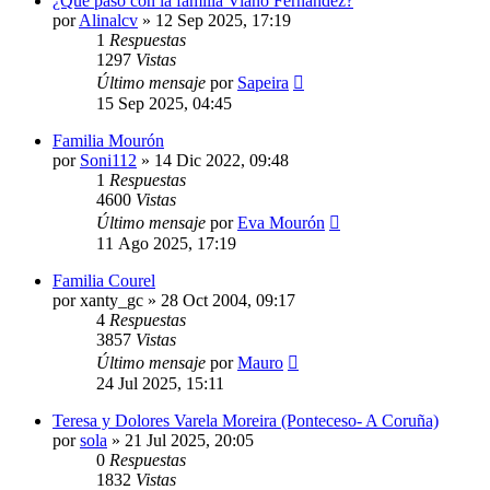
¿Qué pasó con la familia Viaño Fernández?
por
Alinalcv
»
12 Sep 2025, 17:19
1
Respuestas
1297
Vistas
Último mensaje
por
Sapeira
15 Sep 2025, 04:45
Familia Mourón
por
Soni112
»
14 Dic 2022, 09:48
1
Respuestas
4600
Vistas
Último mensaje
por
Eva Mourón
11 Ago 2025, 17:19
Familia Courel
por
xanty_gc
»
28 Oct 2004, 09:17
4
Respuestas
3857
Vistas
Último mensaje
por
Mauro
24 Jul 2025, 15:11
Teresa y Dolores Varela Moreira (Ponteceso- A Coruña)
por
sola
»
21 Jul 2025, 20:05
0
Respuestas
1832
Vistas