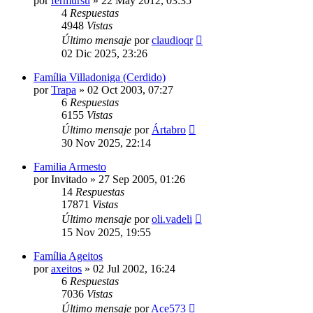
por
fermursu
»
22 May 2012, 03:35
4
Respuestas
4948
Vistas
Último mensaje
por
claudioqr
02 Dic 2025, 23:26
Família Villadoniga (Cerdido)
por
Trapa
»
02 Oct 2003, 07:27
6
Respuestas
6155
Vistas
Último mensaje
por
Ártabro
30 Nov 2025, 22:14
Familia Armesto
por
Invitado
»
27 Sep 2005, 01:26
14
Respuestas
17871
Vistas
Último mensaje
por
oli.vadeli
15 Nov 2025, 19:55
Família Ageitos
por
axeitos
»
02 Jul 2002, 16:24
6
Respuestas
7036
Vistas
Último mensaje
por
Ace573