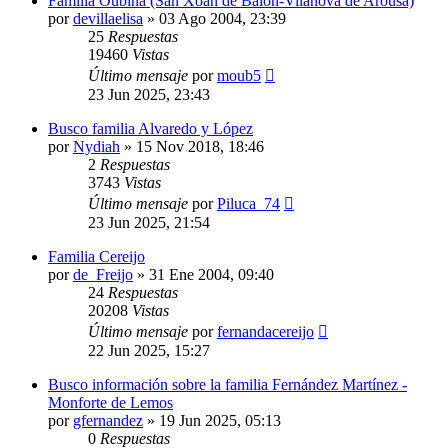
Família Oubiña (San Xoán de Baión-Vilanova de Arousa)
por
devillaelisa
»
03 Ago 2004, 23:39
25
Respuestas
19460
Vistas
Último mensaje
por
moub5
23 Jun 2025, 23:43
Busco familia Alvaredo y López
por
Nydiah
»
15 Nov 2018, 18:46
2
Respuestas
3743
Vistas
Último mensaje
por
Piluca_74
23 Jun 2025, 21:54
Familia Cereijo
por
de_Freijo
»
31 Ene 2004, 09:40
24
Respuestas
20208
Vistas
Último mensaje
por
fernandacereijo
22 Jun 2025, 15:27
Busco información sobre la familia Fernández Martínez -
Monforte de Lemos
por
gfernandez
»
19 Jun 2025, 05:13
0
Respuestas