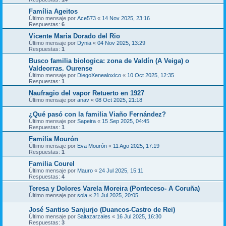
Família Ageitos
Último mensaje por
Ace573
«
14 Nov 2025, 23:16
Respuestas:
6
Vicente Maria Dorado del Rio
Último mensaje por
Dynia
«
04 Nov 2025, 13:29
Respuestas:
1
Busco familia biologica: zona de Valdín (A Veiga) o
Valdeorras. Ourense
Último mensaje por
DiegoXenealoxico
«
10 Oct 2025, 12:35
Respuestas:
1
Naufragio del vapor Retuerto en 1927
Último mensaje por
anav
«
08 Oct 2025, 21:18
¿Qué pasó con la familia Viaño Fernández?
Último mensaje por
Sapeira
«
15 Sep 2025, 04:45
Respuestas:
1
Familia Mourón
Último mensaje por
Eva Mourón
«
11 Ago 2025, 17:19
Respuestas:
1
Familia Courel
Último mensaje por
Mauro
«
24 Jul 2025, 15:11
Respuestas:
4
Teresa y Dolores Varela Moreira (Ponteceso- A Coruña)
Último mensaje por
sola
«
21 Jul 2025, 20:05
José Santiso Sanjurjo (Duancos-Castro de Rei)
Último mensaje por
Saltazarzales
«
16 Jul 2025, 16:30
Respuestas:
3