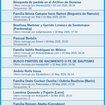
Búsqueda de partida en el Archivo de Ourense
Último mensaje por
Mamina2025
«
03 Jun 2025, 00:18
Respuestas:
14
Familia Novoa Campos Incio Ramos (Nogueira de Ramuin)
Último mensaje por
Nati
«
31 May 2025, 23:04
Respuestas:
3
Boullosa Martinez y Garrido Lorenzo de Soutomaior
(Pontevedra)
Último mensaje por
sofiamtavares
«
30 May 2025, 17:39
Pascual Borbón
Último mensaje por
Arturo
«
24 May 2025, 20:52
Respuestas:
2
Familia Valiño Rodríguez en México
Último mensaje por
ffreixas@alixas.com
«
23 May 2025, 18:34
Respuestas:
15
BUSCO PARTIDS DE NACIMIENTO O FE DE BAUTISMO
Último mensaje por
brenda1987
«
22 May 2025, 19:50
Andrés Rolle Insua
Último mensaje por
Elizabethrd
«
21 May 2025, 06:14
Família Orelo Cochon Ouviña / Oubiña Boullosa (Marín)
Último mensaje por
Patocatalas
«
08 May 2025, 23:19
Respuestas:
9
Leontina Quevedo y Pajarín (Leiro)
Último mensaje por
Antoque45
«
28 Abr 2025, 15:15
Respuestas:
2
Familia Romero Abella (Corcubion)