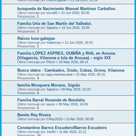
Último mensaje por
PedroCigaran
«
21 Jul 2026, 14:39
busqueda de Nacimiento Manuel Martinez Carballes.
Último mensaje por
osva96
«
23 Jun 2026, 00:35
Respuestas:
1
Familia Uría de San Martín del Valledor.
Último mensaje por
Sapeira
«
14 Jun 2026, 16:05
Respuestas:
3
Raíces luso-galegas
Último mensaje por
mathecas
«
12 Jun 2026, 15:52
Respuestas:
1
Familia LÓPEZ ASPRES, OUBIÑA y RIAL en Arousa
(Vilagarcía, Vilanova e Isla de Arousa) – siglo XIX
Último mensaje por
Pérez
«
25 May 2026, 08:14
Busco datos - Cambados, Sisán, Cobas, Grove, Vilanova
Último mensaje por
iago.martinezabal
«
22 May 2026, 00:15
Respuestas:
4
familia Mosquera Morano, Sigrás
Último mensaje por
Sapeira
«
09 May 2026, 16:20
Respuestas:
4
Familia Barral Rosende de Bendaña
Último mensaje por
aares
«
09 May 2026, 16:09
Respuestas:
2
Benito Rey Rivera
Último mensaje por
CRey2020
«
13 Abr 2026, 00:58
Constantino Barros Escudero/Barros Escudeiro
Último mensaje por
Joe90
«
11 Abr 2026, 21:11
Respuestas:
16