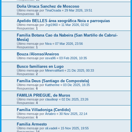
Doña Urraca Sanchez de Moscoso
Último mensaje por
TinaOsada
«
29 Mar 2026, 19:51
Respuestas:
11
Apelido BELLES área xeográfica Noia e parroquias
Último mensaje por
Jrgt1960
«
11 Mar 2026, 02:02
Respuestas:
1
Familia Botana Cao da Nabeira (San Martiño de Cabrui-
Mesía)
Último mensaje por
Niva
«
07 Mar 2026, 23:56
Respuestas:
1
Bouza /Alonso/Aneiros
Último mensaje por
osva96
«
03 Feb 2026, 10:35
Busco familiares en Lugo
Último mensaje por
MinervaMarti
«
21 Dic 2025, 00:33
Respuestas:
2
Família Deus (Santiago de Compostela)
Último mensaje por
Kattherine
«
03 Dic 2025, 16:35
Respuestas:
6
FAMILIA PRIEGUE, de Muros
Último mensaje por
claudioqr
«
02 Dic 2025, 23:26
Respuestas:
4
Família Villadoniga (Cerdido)
Último mensaje por
Ártabro
«
30 Nov 2025, 22:14
Respuestas:
6
Familia Armesto
Último mensaje por
oli.vadeli
«
15 Nov 2025, 19:55
Respuestas:
14