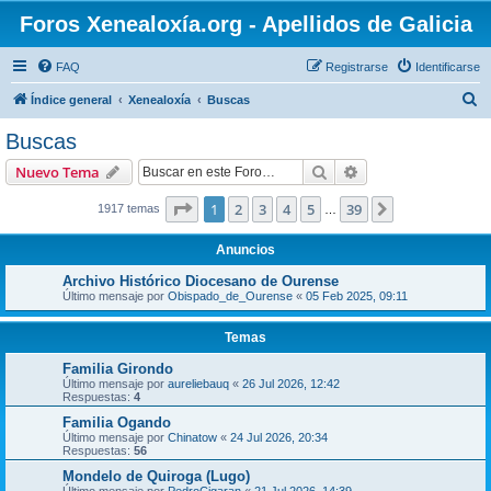
Foros Xenealoxía.org - Apellidos de Galicia
FAQ
Registrarse
Identificarse
B
Índice general
Xenealoxía
Buscas
u
Buscas
s
Buscar
Búsqueda avanzad
Nuevo Tema
c
a
Página
1
de
39
1
2
3
4
5
39
Siguiente
1917 temas
…
r
Anuncios
Archivo Histórico Diocesano de Ourense
Último mensaje por
Obispado_de_Ourense
«
05 Feb 2025, 09:11
Temas
Familia Girondo
Último mensaje por
aureliebauq
«
26 Jul 2026, 12:42
Respuestas:
4
Familia Ogando
Último mensaje por
Chinatow
«
24 Jul 2026, 20:34
Respuestas:
56
Mondelo de Quiroga (Lugo)