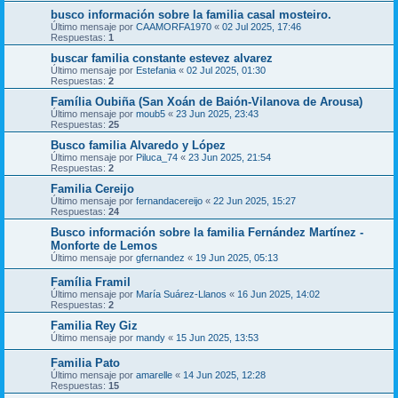
busco información sobre la familia casal mosteiro.
Último mensaje por
CAAMORFA1970
«
02 Jul 2025, 17:46
Respuestas:
1
buscar familia constante estevez alvarez
Último mensaje por
Estefania
«
02 Jul 2025, 01:30
Respuestas:
2
Família Oubiña (San Xoán de Baión-Vilanova de Arousa)
Último mensaje por
moub5
«
23 Jun 2025, 23:43
Respuestas:
25
Busco familia Alvaredo y López
Último mensaje por
Piluca_74
«
23 Jun 2025, 21:54
Respuestas:
2
Familia Cereijo
Último mensaje por
fernandacereijo
«
22 Jun 2025, 15:27
Respuestas:
24
Busco información sobre la familia Fernández Martínez -
Monforte de Lemos
Último mensaje por
gfernandez
«
19 Jun 2025, 05:13
Família Framil
Último mensaje por
María Suárez-Llanos
«
16 Jun 2025, 14:02
Respuestas:
2
Familia Rey Giz
Último mensaje por
mandy
«
15 Jun 2025, 13:53
Familia Pato
Último mensaje por
amarelle
«
14 Jun 2025, 12:28
Respuestas:
15