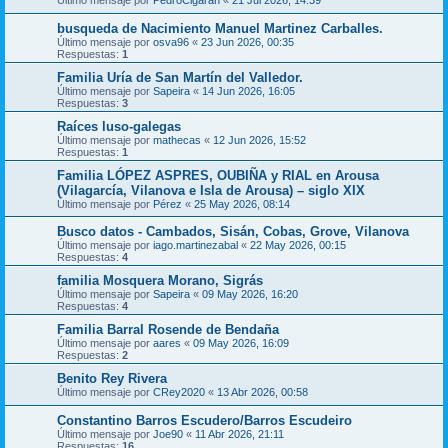
Último mensaje por
PedroCigaran
«
21 Jul 2026, 14:39
busqueda de Nacimiento Manuel Martinez Carballes.
Último mensaje por
osva96
«
23 Jun 2026, 00:35
Respuestas:
1
Familia Uría de San Martín del Valledor.
Último mensaje por
Sapeira
«
14 Jun 2026, 16:05
Respuestas:
3
Raíces luso-galegas
Último mensaje por
mathecas
«
12 Jun 2026, 15:52
Respuestas:
1
Familia LÓPEZ ASPRES, OUBIÑA y RIAL en Arousa
(Vilagarcía, Vilanova e Isla de Arousa) – siglo XIX
Último mensaje por
Pérez
«
25 May 2026, 08:14
Busco datos - Cambados, Sisán, Cobas, Grove, Vilanova
Último mensaje por
iago.martinezabal
«
22 May 2026, 00:15
Respuestas:
4
familia Mosquera Morano, Sigrás
Último mensaje por
Sapeira
«
09 May 2026, 16:20
Respuestas:
4
Familia Barral Rosende de Bendaña
Último mensaje por
aares
«
09 May 2026, 16:09
Respuestas:
2
Benito Rey Rivera
Último mensaje por
CRey2020
«
13 Abr 2026, 00:58
Constantino Barros Escudero/Barros Escudeiro
Último mensaje por
Joe90
«
11 Abr 2026, 21:11
Respuestas:
16