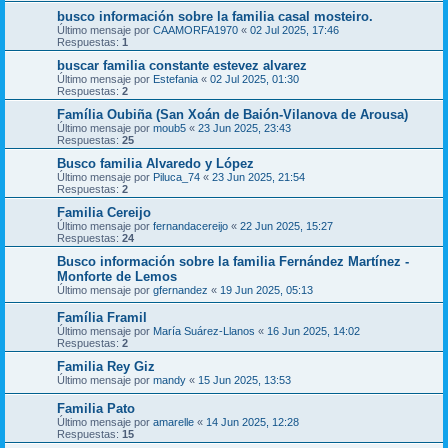
busco información sobre la familia casal mosteiro.
Último mensaje por
CAAMORFA1970
«
02 Jul 2025, 17:46
Respuestas:
1
buscar familia constante estevez alvarez
Último mensaje por
Estefania
«
02 Jul 2025, 01:30
Respuestas:
2
Família Oubiña (San Xoán de Baión-Vilanova de Arousa)
Último mensaje por
moub5
«
23 Jun 2025, 23:43
Respuestas:
25
Busco familia Alvaredo y López
Último mensaje por
Piluca_74
«
23 Jun 2025, 21:54
Respuestas:
2
Familia Cereijo
Último mensaje por
fernandacereijo
«
22 Jun 2025, 15:27
Respuestas:
24
Busco información sobre la familia Fernández Martínez -
Monforte de Lemos
Último mensaje por
gfernandez
«
19 Jun 2025, 05:13
Família Framil
Último mensaje por
María Suárez-Llanos
«
16 Jun 2025, 14:02
Respuestas:
2
Familia Rey Giz
Último mensaje por
mandy
«
15 Jun 2025, 13:53
Familia Pato
Último mensaje por
amarelle
«
14 Jun 2025, 12:28
Respuestas:
15