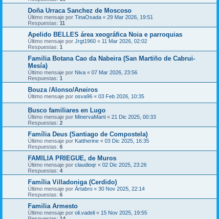
Doña Urraca Sanchez de Moscoso
Último mensaje por
TinaOsada
«
29 Mar 2026, 19:51
Respuestas:
11
Apelido BELLES área xeográfica Noia e parroquias
Último mensaje por
Jrgt1960
«
11 Mar 2026, 02:02
Respuestas:
1
Familia Botana Cao da Nabeira (San Martiño de Cabrui-
Mesía)
Último mensaje por
Niva
«
07 Mar 2026, 23:56
Respuestas:
1
Bouza /Alonso/Aneiros
Último mensaje por
osva96
«
03 Feb 2026, 10:35
Busco familiares en Lugo
Último mensaje por
MinervaMarti
«
21 Dic 2025, 00:33
Respuestas:
2
Família Deus (Santiago de Compostela)
Último mensaje por
Kattherine
«
03 Dic 2025, 16:35
Respuestas:
6
FAMILIA PRIEGUE, de Muros
Último mensaje por
claudioqr
«
02 Dic 2025, 23:26
Respuestas:
4
Família Villadoniga (Cerdido)
Último mensaje por
Ártabro
«
30 Nov 2025, 22:14
Respuestas:
6
Familia Armesto
Último mensaje por
oli.vadeli
«
15 Nov 2025, 19:55
Respuestas:
14