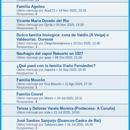
Família Ageitos
Último mensaje por
Ace573
«
14 Nov 2025, 23:16
Respuestas:
6
Vicente Maria Dorado del Rio
Último mensaje por
Dynia
«
04 Nov 2025, 13:29
Respuestas:
1
Busco familia biologica: zona de Valdín (A Veiga) o
Valdeorras. Ourense
Último mensaje por
DiegoXenealoxico
«
10 Oct 2025, 12:35
Respuestas:
1
Naufragio del vapor Retuerto en 1927
Último mensaje por
anav
«
08 Oct 2025, 21:18
¿Qué pasó con la familia Viaño Fernández?
Último mensaje por
Sapeira
«
15 Sep 2025, 04:45
Respuestas:
1
Familia Mourón
Último mensaje por
Eva Mourón
«
11 Ago 2025, 17:19
Respuestas:
1
Familia Courel
Último mensaje por
Mauro
«
24 Jul 2025, 15:11
Respuestas:
4
Teresa y Dolores Varela Moreira (Ponteceso- A Coruña)
Último mensaje por
sola
«
21 Jul 2025, 20:05
José Santiso Sanjurjo (Duancos-Castro de Rei)
Último mensaje por
Saltazarzales
«
16 Jul 2025, 16:30
Respuestas:
3