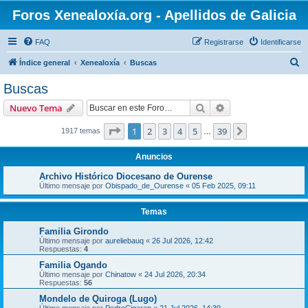
Foros Xenealoxía.org - Apellidos de Galicia
FAQ
Registrarse
Identificarse
B
Índice general
Xenealoxía
Buscas
u
Buscas
s
Buscar
Búsqueda avanzad
Nuevo Tema
c
a
Página
1
de
39
1
2
3
4
5
39
Siguiente
1917 temas
…
r
Anuncios
Archivo Histórico Diocesano de Ourense
Último mensaje por
Obispado_de_Ourense
«
05 Feb 2025, 09:11
Temas
Familia Girondo
Último mensaje por
aureliebauq
«
26 Jul 2026, 12:42
Respuestas:
4
Familia Ogando
Último mensaje por
Chinatow
«
24 Jul 2026, 20:34
Respuestas:
56
Mondelo de Quiroga (Lugo)