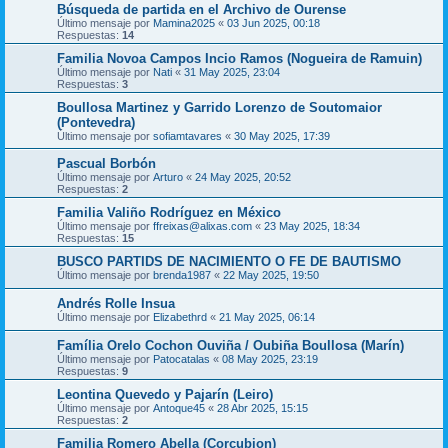
Búsqueda de partida en el Archivo de Ourense
Último mensaje por
Mamina2025
«
03 Jun 2025, 00:18
Respuestas:
14
Familia Novoa Campos Incio Ramos (Nogueira de Ramuin)
Último mensaje por
Nati
«
31 May 2025, 23:04
Respuestas:
3
Boullosa Martinez y Garrido Lorenzo de Soutomaior
(Pontevedra)
Último mensaje por
sofiamtavares
«
30 May 2025, 17:39
Pascual Borbón
Último mensaje por
Arturo
«
24 May 2025, 20:52
Respuestas:
2
Familia Valiño Rodríguez en México
Último mensaje por
ffreixas@alixas.com
«
23 May 2025, 18:34
Respuestas:
15
BUSCO PARTIDS DE NACIMIENTO O FE DE BAUTISMO
Último mensaje por
brenda1987
«
22 May 2025, 19:50
Andrés Rolle Insua
Último mensaje por
Elizabethrd
«
21 May 2025, 06:14
Família Orelo Cochon Ouviña / Oubiña Boullosa (Marín)
Último mensaje por
Patocatalas
«
08 May 2025, 23:19
Respuestas:
9
Leontina Quevedo y Pajarín (Leiro)
Último mensaje por
Antoque45
«
28 Abr 2025, 15:15
Respuestas:
2
Familia Romero Abella (Corcubion)