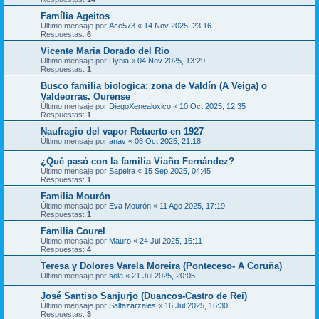
Família Ageitos
Último mensaje por
Ace573
«
14 Nov 2025, 23:16
Respuestas:
6
Vicente Maria Dorado del Rio
Último mensaje por
Dynia
«
04 Nov 2025, 13:29
Respuestas:
1
Busco familia biologica: zona de Valdín (A Veiga) o
Valdeorras. Ourense
Último mensaje por
DiegoXenealoxico
«
10 Oct 2025, 12:35
Respuestas:
1
Naufragio del vapor Retuerto en 1927
Último mensaje por
anav
«
08 Oct 2025, 21:18
¿Qué pasó con la familia Viaño Fernández?
Último mensaje por
Sapeira
«
15 Sep 2025, 04:45
Respuestas:
1
Familia Mourón
Último mensaje por
Eva Mourón
«
11 Ago 2025, 17:19
Respuestas:
1
Familia Courel
Último mensaje por
Mauro
«
24 Jul 2025, 15:11
Respuestas:
4
Teresa y Dolores Varela Moreira (Ponteceso- A Coruña)
Último mensaje por
sola
«
21 Jul 2025, 20:05
José Santiso Sanjurjo (Duancos-Castro de Rei)
Último mensaje por
Saltazarzales
«
16 Jul 2025, 16:30
Respuestas:
3