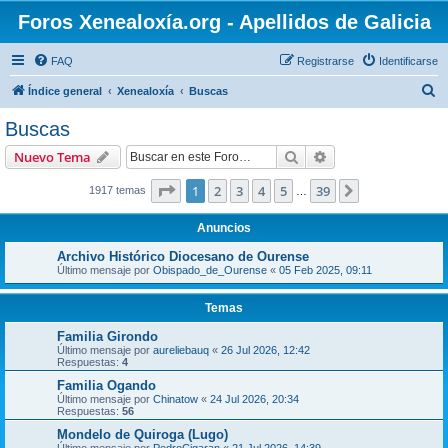
Foros Xenealoxía.org - Apellidos de Galicia
FAQ
Registrarse
Identificarse
B
Índice general
Xenealoxía
Buscas
u
Buscas
s
Buscar
Búsqueda avanzad
Nuevo Tema
c
a
Página
1
de
39
1
2
3
4
5
39
Siguiente
1917 temas
…
r
Anuncios
Archivo Histórico Diocesano de Ourense
Último mensaje por
Obispado_de_Ourense
«
05 Feb 2025, 09:11
Temas
Familia Girondo
Último mensaje por
aureliebauq
«
26 Jul 2026, 12:42
Respuestas:
4
Familia Ogando
Último mensaje por
Chinatow
«
24 Jul 2026, 20:34
Respuestas:
56
Mondelo de Quiroga (Lugo)