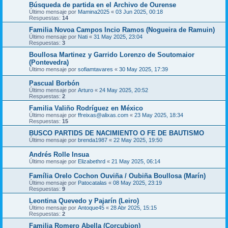
Búsqueda de partida en el Archivo de Ourense
Último mensaje por
Mamina2025
«
03 Jun 2025, 00:18
Respuestas:
14
Familia Novoa Campos Incio Ramos (Nogueira de Ramuin)
Último mensaje por
Nati
«
31 May 2025, 23:04
Respuestas:
3
Boullosa Martinez y Garrido Lorenzo de Soutomaior
(Pontevedra)
Último mensaje por
sofiamtavares
«
30 May 2025, 17:39
Pascual Borbón
Último mensaje por
Arturo
«
24 May 2025, 20:52
Respuestas:
2
Familia Valiño Rodríguez en México
Último mensaje por
ffreixas@alixas.com
«
23 May 2025, 18:34
Respuestas:
15
BUSCO PARTIDS DE NACIMIENTO O FE DE BAUTISMO
Último mensaje por
brenda1987
«
22 May 2025, 19:50
Andrés Rolle Insua
Último mensaje por
Elizabethrd
«
21 May 2025, 06:14
Família Orelo Cochon Ouviña / Oubiña Boullosa (Marín)
Último mensaje por
Patocatalas
«
08 May 2025, 23:19
Respuestas:
9
Leontina Quevedo y Pajarín (Leiro)
Último mensaje por
Antoque45
«
28 Abr 2025, 15:15
Respuestas:
2
Familia Romero Abella (Corcubion)