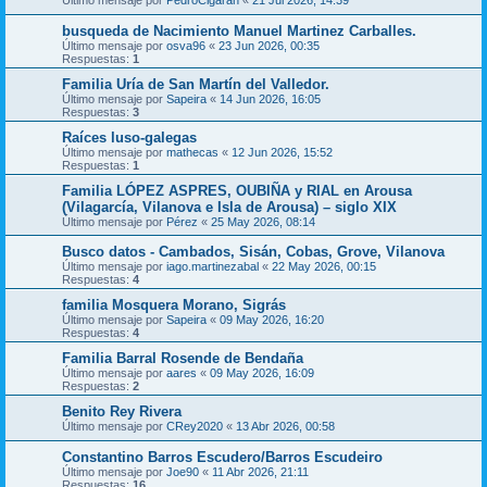
Último mensaje por
PedroCigaran
«
21 Jul 2026, 14:39
busqueda de Nacimiento Manuel Martinez Carballes.
Último mensaje por
osva96
«
23 Jun 2026, 00:35
Respuestas:
1
Familia Uría de San Martín del Valledor.
Último mensaje por
Sapeira
«
14 Jun 2026, 16:05
Respuestas:
3
Raíces luso-galegas
Último mensaje por
mathecas
«
12 Jun 2026, 15:52
Respuestas:
1
Familia LÓPEZ ASPRES, OUBIÑA y RIAL en Arousa
(Vilagarcía, Vilanova e Isla de Arousa) – siglo XIX
Último mensaje por
Pérez
«
25 May 2026, 08:14
Busco datos - Cambados, Sisán, Cobas, Grove, Vilanova
Último mensaje por
iago.martinezabal
«
22 May 2026, 00:15
Respuestas:
4
familia Mosquera Morano, Sigrás
Último mensaje por
Sapeira
«
09 May 2026, 16:20
Respuestas:
4
Familia Barral Rosende de Bendaña
Último mensaje por
aares
«
09 May 2026, 16:09
Respuestas:
2
Benito Rey Rivera
Último mensaje por
CRey2020
«
13 Abr 2026, 00:58
Constantino Barros Escudero/Barros Escudeiro
Último mensaje por
Joe90
«
11 Abr 2026, 21:11
Respuestas:
16