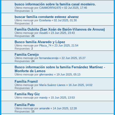
busco información sobre la familia casal mosteiro.
Último mensaje por
CAAMORFA1970
«
02 Jul 2025, 17:46
Respuestas:
1
buscar familia constante estevez alvarez
Último mensaje por
Estefania
«
02 Jul 2025, 01:30
Respuestas:
2
Família Oubiña (San Xoán de Baión-Vilanova de Arousa)
Último mensaje por
moub5
«
23 Jun 2025, 23:43
Respuestas:
25
Busco familia Alvaredo y López
Último mensaje por
Piluca_74
«
23 Jun 2025, 21:54
Respuestas:
2
Familia Cereijo
Último mensaje por
fernandacereijo
«
22 Jun 2025, 15:27
Respuestas:
24
Busco información sobre la familia Fernández Martínez -
Monforte de Lemos
Último mensaje por
gfernandez
«
19 Jun 2025, 05:13
Família Framil
Último mensaje por
María Suárez-Llanos
«
16 Jun 2025, 14:02
Respuestas:
2
Familia Rey Giz
Último mensaje por
mandy
«
15 Jun 2025, 13:53
Familia Pato
Último mensaje por
amarelle
«
14 Jun 2025, 12:28
Respuestas:
15