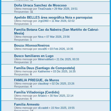
Doña Urraca Sanchez de Moscoso
Último mensaje por
TinaOsada
«
29 Mar 2026, 19:51
Respuestas:
11
Apelido BELLES área xeográfica Noia e parroquias
Último mensaje por
Jrgt1960
«
11 Mar 2026, 02:02
Respuestas:
1
Familia Botana Cao da Nabeira (San Martiño de Cabrui-
Mesía)
Último mensaje por
Niva
«
07 Mar 2026, 23:56
Respuestas:
1
Bouza /Alonso/Aneiros
Último mensaje por
osva96
«
03 Feb 2026, 10:35
Busco familiares en Lugo
Último mensaje por
MinervaMarti
«
21 Dic 2025, 00:33
Respuestas:
2
Família Deus (Santiago de Compostela)
Último mensaje por
Kattherine
«
03 Dic 2025, 16:35
Respuestas:
6
FAMILIA PRIEGUE, de Muros
Último mensaje por
claudioqr
«
02 Dic 2025, 23:26
Respuestas:
4
Família Villadoniga (Cerdido)
Último mensaje por
Ártabro
«
30 Nov 2025, 22:14
Respuestas:
6
Familia Armesto
Último mensaje por
oli.vadeli
«
15 Nov 2025, 19:55
Respuestas:
14