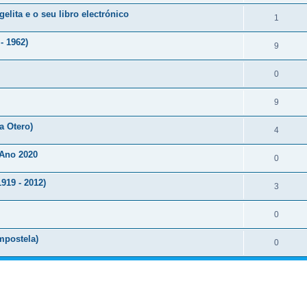
lita e o seu libro electrónico
1
- 1962)
9
0
9
a Otero)
4
 Ano 2020
0
919 - 2012)
3
0
mpostela)
0