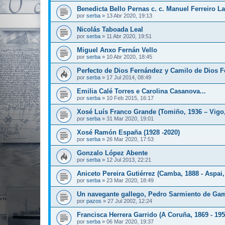
Benedicta Bello Pernas c. c. Manuel Ferreiro 
por
serba
»
13 Abr 2020, 19:13
Nicolás Taboada Leal
por
serba
»
11 Abr 2020, 19:51
Miguel Anxo Fernán Vello
por
serba
»
10 Abr 2020, 18:45
Perfecto de Dios Fernández y Camilo de Dios 
por
serba
»
17 Jul 2014, 08:49
Emilia Calé Torres e Carolina Casanova...
por
serba
»
10 Feb 2015, 16:17
Xosé Luís Franco Grande (Tomiño, 1936 – Vigo,
por
serba
»
31 Mar 2020, 19:01
Xosé Ramón España (1928 -2020)
por
serba
»
26 Mar 2020, 17:53
Gonzalo López Abente
por
serba
»
12 Jul 2013, 22:21
Aniceto Pereira Gutiérrez (Camba, 1888 - Aspai,
por
serba
»
23 Mar 2020, 18:49
Un navegante gallego, Pedro Sarmiento de Ga
por
pazos
»
27 Jul 2002, 12:24
Francisca Herrera Garrido (A Coruña, 1869 - 195
por
serba
»
06 Mar 2020, 19:37