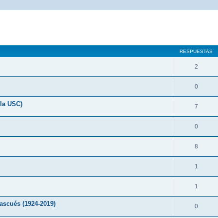
queda avanzada
RESPUESTAS
2
0
ola USC)
7
0
8
1
1
ascués (1924-2019)
0