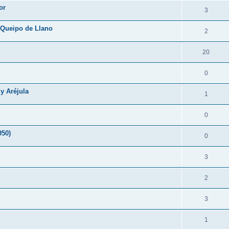
or
3
 Queipo de Llano
2
20
0
y Aréjula
1
0
950)
0
3
2
3
1