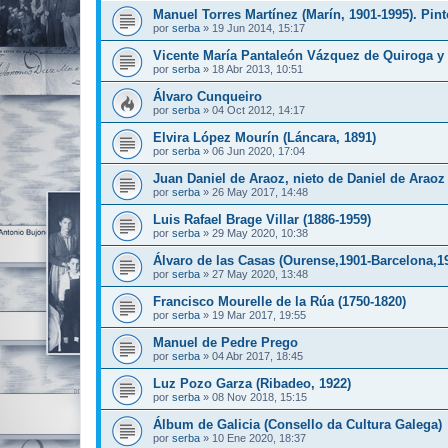
Manuel Torres Martínez (Marín, 1901-1995). Pint
por
serba
»
19 Jun 2014, 15:17
Vicente María Pantaleón Vázquez de Quiroga y
por
serba
»
18 Abr 2013, 10:51
Álvaro Cunqueiro
por
serba
»
04 Oct 2012, 14:17
Elvira López Mourín (Láncara, 1891)
por
serba
»
06 Jun 2020, 17:04
Juan Daniel de Araoz, nieto de Daniel de Araoz 
por
serba
»
26 May 2017, 14:48
Luis Rafael Brage Villar (1886-1959)
por
serba
»
29 May 2020, 10:38
Álvaro de las Casas (Ourense,1901-Barcelona,1
por
serba
»
27 May 2020, 13:48
Francisco Mourelle de la Rúa (1750-1820)
por
serba
»
19 Mar 2017, 19:55
Manuel de Pedre Prego
por
serba
»
04 Abr 2017, 18:45
Luz Pozo Garza (Ribadeo, 1922)
por
serba
»
08 Nov 2018, 15:15
Álbum de Galicia (Consello da Cultura Galega)
por
serba
»
10 Ene 2020, 18:37