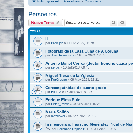
Índice general
Xenealoxía
Persoeiros
Persoeiros
Buscar
Bús
Nuevo Tema
TEMAS
H
por
Breo-jan
»
17 Dic 2025, 03:28
Fotógrafo de la Casa Cuna de A Coruña
por
Juan Francisco
»
16 Ene 2024, 12:03
Antonio Bonet Correa (doutor honoris causa p
por
serba
»
10 Jul 2013, 09:45
Miguel Tieso de la Yglesia
por
FerCrespo
»
09 May 2023, 13:21
Consanguinidad de cuarto grado
por
Hilde X
»
18 Jun 2021, 01:27
Enrique Eiras Puig
por
Peter_Ponte
»
28 Sep 2020, 16:28
María Soliño
por
alexdoval
»
06 Sep 2020, 21:02
In memoriam: Faustino Menéndez Pidal de Nav
por
Fernando Dopico B.
»
30 Jul 2020, 10:56