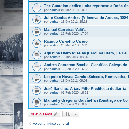
The Guardian dedica unha reportaxe a Doña Ange
por
serba
»
01 Mar 2018, 19:36
Julio Camba Andreu (Vilanova de Arousa, 1884 
por
serba
»
15 Dic 2012, 18:13
Manuel Carreiras Valiña
por
serba
»
22 Feb 2020, 17:34
Ricardo Carvalho Calero
por
serba
»
25 Mar 2013, 15:11
Agustina Otero Iglesias (Carolina Otero, La Bell
por
serba
»
16 Jun 2014, 08:26
Andrés Comerma Batalla, Científico Galego do
por
serba
»
12 Feb 2020, 16:03
Leopoldo Nóvoa García (Salcedo, Pontevedra, 1
por
serba
»
18 Dic 2012, 09:05
José Sánchez Arias. Fillo Predilecto de Sarria
por
serba
»
07 Feb 2020, 18:21
Manuel y Gregorio García-Pan (Santiago de Co
por
serba
»
27 Ene 2020, 19:16
Nuevo Tema
Volver a Índice general