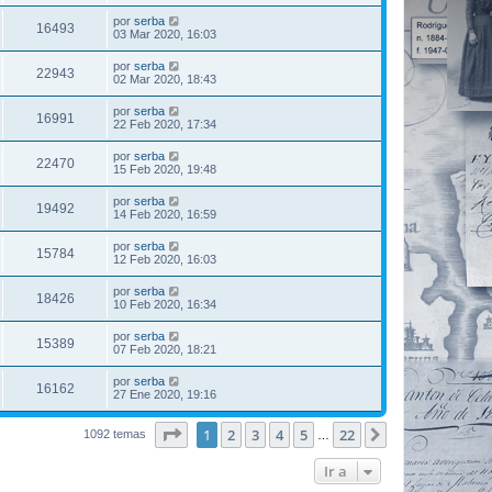
por
serba
16493
03 Mar 2020, 16:03
por
serba
22943
02 Mar 2020, 18:43
por
serba
16991
22 Feb 2020, 17:34
por
serba
22470
15 Feb 2020, 19:48
por
serba
19492
14 Feb 2020, 16:59
por
serba
15784
12 Feb 2020, 16:03
por
serba
18426
10 Feb 2020, 16:34
por
serba
15389
07 Feb 2020, 18:21
por
serba
16162
27 Ene 2020, 19:16
Página
1
de
22
1
2
3
4
5
22
Siguiente
1092 temas
…
Ir a