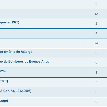
9
12
gueira. 1929)
2
4
74
po emérito de Astorga
0
erpo de Bomberos de Buenos Aires
0
720)
3
 1881)
5
A Coruña, 1912-2003)
0
(Lugo)
0