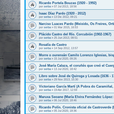
Ricardo Portela Bouzas (1920 - 1992)
por
serba
»
07 Jul 2013, 18:56
Isaac Díaz Pardo (1920 - 2012)
por
serba
»
13 Dic 2012, 09:21
Narciso Luaces Pardo (Meixido, Os Freires, Orti
por
serba
»
01 Mar 2015, 16:53
Plácido Castro del Río. Corcubión (1902-1967)
por
serba
»
25 Jun 2013, 08:51
Rosalía de Castro
por
serba
»
14 Sep 2012, 13:57
Morre o ourensán Camilo Lorenzo Iglesias, bis
por
serba
»
15 Jul 2020, 09:26
José María Calaza, el coruñés que creó el Cu
por
serba
»
13 Jul 2020, 18:42
Libro sobre José de Quiroga y Losada (1636 - 1
por
serba
»
29 Nov 2013, 15:30
Victoriano García Martí (A Pobra do Caramiñal,
por
serba
»
19 Abr 2017, 12:59
Maruxa Seoane (María Elvira Fernández López: 
por
serba
»
06 Jul 2020, 18:46
Ricardo Polín. Cronista oficial de Castroverde 
por
serba
»
05 Jul 2020, 18:36