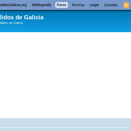
lidosGalicia.org
Bibliografía
Foros
Acerca
Legal
Licenza
lidos de Galicia
llidos de Galicia