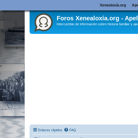
Xenealoxía.org
Ape
Foros Xenealoxía.org - Apel
Intercambio de información sobre historia familiar y ape
Enlaces rápidos
FAQ