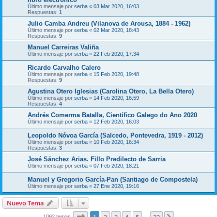
Último mensaje por
serba
«
03 Mar 2020, 16:03
Respuestas:
1
Julio Camba Andreu (Vilanova de Arousa, 1884 - 1962)
Último mensaje por
serba
«
02 Mar 2020, 18:43
Respuestas:
9
Manuel Carreiras Valiña
Último mensaje por
serba
«
22 Feb 2020, 17:34
Ricardo Carvalho Calero
Último mensaje por
serba
«
15 Feb 2020, 19:48
Respuestas:
9
Agustina Otero Iglesias (Carolina Otero, La Bella Otero)
Último mensaje por
serba
«
14 Feb 2020, 16:59
Respuestas:
4
Andrés Comerma Batalla, Científico Galego do Ano 2020
Último mensaje por
serba
«
12 Feb 2020, 16:03
Leopoldo Nóvoa García (Salcedo, Pontevedra, 1919 - 2012)
Último mensaje por
serba
«
10 Feb 2020, 16:34
Respuestas:
3
José Sánchez Arias. Fillo Predilecto de Sarria
Último mensaje por
serba
«
07 Feb 2020, 18:21
Manuel y Gregorio García-Pan (Santiago de Compostela)
Último mensaje por
serba
«
27 Ene 2020, 19:16
Nuevo Tema
Página
1
de
22
1092 temas