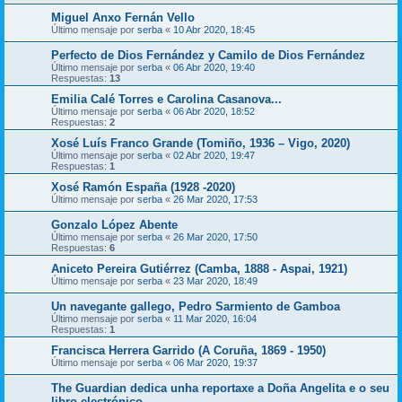
Miguel Anxo Fernán Vello
Último mensaje por
serba
«
10 Abr 2020, 18:45
Perfecto de Dios Fernández y Camilo de Dios Fernández
Último mensaje por
serba
«
06 Abr 2020, 19:40
Respuestas:
13
Emilia Calé Torres e Carolina Casanova...
Último mensaje por
serba
«
06 Abr 2020, 18:52
Respuestas:
2
Xosé Luís Franco Grande (Tomiño, 1936 – Vigo, 2020)
Último mensaje por
serba
«
02 Abr 2020, 19:47
Respuestas:
1
Xosé Ramón España (1928 -2020)
Último mensaje por
serba
«
26 Mar 2020, 17:53
Gonzalo López Abente
Último mensaje por
serba
«
26 Mar 2020, 17:50
Respuestas:
6
Aniceto Pereira Gutiérrez (Camba, 1888 - Aspai, 1921)
Último mensaje por
serba
«
23 Mar 2020, 18:49
Un navegante gallego, Pedro Sarmiento de Gamboa
Último mensaje por
serba
«
11 Mar 2020, 16:04
Respuestas:
1
Francisca Herrera Garrido (A Coruña, 1869 - 1950)
Último mensaje por
serba
«
06 Mar 2020, 19:37
The Guardian dedica unha reportaxe a Doña Angelita e o seu
libro electrónico