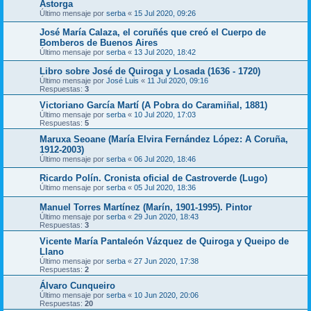
Astorga
Último mensaje por
serba
«
15 Jul 2020, 09:26
José María Calaza, el coruñés que creó el Cuerpo de
Bomberos de Buenos Aires
Último mensaje por
serba
«
13 Jul 2020, 18:42
Libro sobre José de Quiroga y Losada (1636 - 1720)
Último mensaje por
José Luis
«
11 Jul 2020, 09:16
Respuestas:
3
Victoriano García Martí (A Pobra do Caramiñal, 1881)
Último mensaje por
serba
«
10 Jul 2020, 17:03
Respuestas:
5
Maruxa Seoane (María Elvira Fernández López: A Coruña,
1912-2003)
Último mensaje por
serba
«
06 Jul 2020, 18:46
Ricardo Polín. Cronista oficial de Castroverde (Lugo)
Último mensaje por
serba
«
05 Jul 2020, 18:36
Manuel Torres Martínez (Marín, 1901-1995). Pintor
Último mensaje por
serba
«
29 Jun 2020, 18:43
Respuestas:
3
Vicente María Pantaleón Vázquez de Quiroga y Queipo de
Llano
Último mensaje por
serba
«
27 Jun 2020, 17:38
Respuestas:
2
Álvaro Cunqueiro
Último mensaje por
serba
«
10 Jun 2020, 20:06
Respuestas:
20