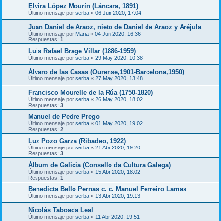
Elvira López Mourín (Láncara, 1891)
Último mensaje por
serba
«
06 Jun 2020, 17:04
Juan Daniel de Araoz, nieto de Daniel de Araoz y Aréjula
Último mensaje por
Maria
«
04 Jun 2020, 16:36
Respuestas:
1
Luis Rafael Brage Villar (1886-1959)
Último mensaje por
serba
«
29 May 2020, 10:38
Álvaro de las Casas (Ourense,1901-Barcelona,1950)
Último mensaje por
serba
«
27 May 2020, 13:48
Francisco Mourelle de la Rúa (1750-1820)
Último mensaje por
serba
«
26 May 2020, 18:02
Respuestas:
3
Manuel de Pedre Prego
Último mensaje por
serba
«
01 May 2020, 19:02
Respuestas:
2
Luz Pozo Garza (Ribadeo, 1922)
Último mensaje por
serba
«
21 Abr 2020, 19:20
Respuestas:
3
Álbum de Galicia (Consello da Cultura Galega)
Último mensaje por
serba
«
15 Abr 2020, 18:02
Respuestas:
1
Benedicta Bello Pernas c. c. Manuel Ferreiro Lamas
Último mensaje por
serba
«
13 Abr 2020, 19:13
Nicolás Taboada Leal
Último mensaje por
serba
«
11 Abr 2020, 19:51