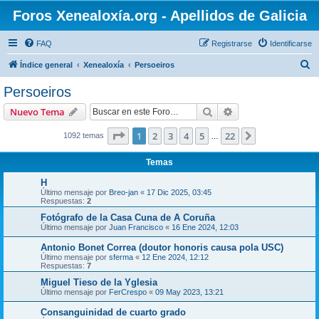
Foros Xenealoxía.org - Apellidos de Galicia
FAQ
Registrarse
Identificarse
B
Índice general
Xenealoxía
Persoeiros
u
Persoeiros
s
Buscar
Búsqueda avanzad
Nuevo Tema
c
a
Página
1
de
22
1
2
3
4
5
22
Siguiente
1092 temas
…
r
Temas
H
Último mensaje por
Breo-jan
«
17 Dic 2025, 03:45
Respuestas:
2
Fotógrafo de la Casa Cuna de A Coruña
Último mensaje por
Juan Francisco
«
16 Ene 2024, 12:03
Antonio Bonet Correa (doutor honoris causa pola USC)
Último mensaje por
sferma
«
12 Ene 2024, 12:12
Respuestas:
7
Miguel Tieso de la Yglesia
Último mensaje por
FerCrespo
«
09 May 2023, 13:21
Consanguinidad de cuarto grado