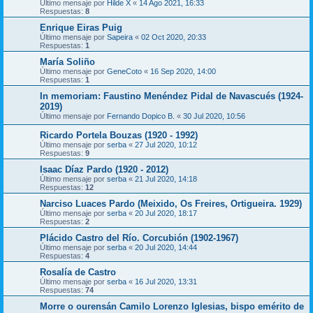
Último mensaje por
Hilde X
«
14 Ago 2021, 16:33
Respuestas:
8
Enrique Eiras Puig
Último mensaje por
Sapeira
«
02 Oct 2020, 20:33
Respuestas:
1
María Soliño
Último mensaje por
GeneCoto
«
16 Sep 2020, 14:00
Respuestas:
1
In memoriam: Faustino Menéndez Pidal de Navascués (1924-
2019)
Último mensaje por
Fernando Dopico B.
«
30 Jul 2020, 10:56
Ricardo Portela Bouzas (1920 - 1992)
Último mensaje por
serba
«
27 Jul 2020, 10:12
Respuestas:
9
Isaac Díaz Pardo (1920 - 2012)
Último mensaje por
serba
«
21 Jul 2020, 14:18
Respuestas:
12
Narciso Luaces Pardo (Meixido, Os Freires, Ortigueira. 1929)
Último mensaje por
serba
«
20 Jul 2020, 18:17
Respuestas:
2
Plácido Castro del Río. Corcubión (1902-1967)
Último mensaje por
serba
«
20 Jul 2020, 14:44
Respuestas:
4
Rosalía de Castro
Último mensaje por
serba
«
16 Jul 2020, 13:31
Respuestas:
74
Morre o ourensán Camilo Lorenzo Iglesias, bispo emérito de