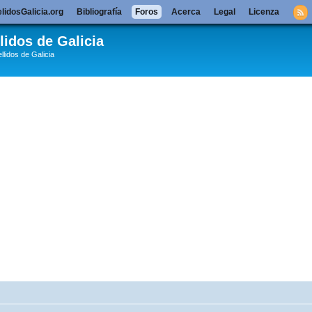
lidosGalicia.org
Bibliografía
Foros
Acerca
Legal
Licenza
lidos de Galicia
llidos de Galicia