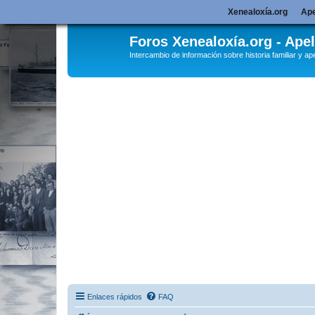
Xenealoxía.org
Ape
Foros Xenealoxía.org - Apel
Intercambio de información sobre historia familiar y ape
Enlaces rápidos
FAQ