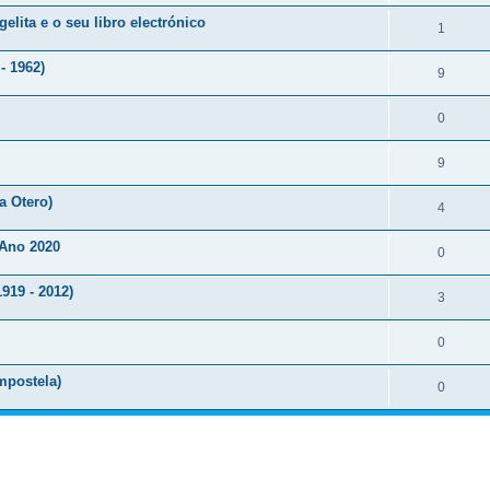
lita e o seu libro electrónico
1
- 1962)
9
0
9
a Otero)
4
 Ano 2020
0
919 - 2012)
3
0
mpostela)
0