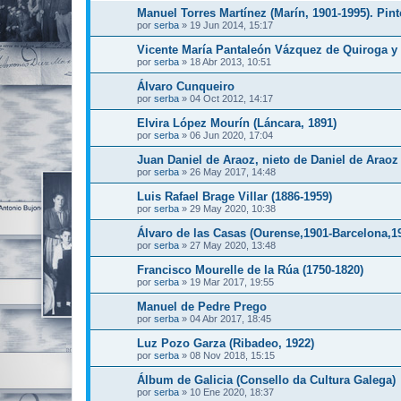
Manuel Torres Martínez (Marín, 1901-1995). Pint
por
serba
»
19 Jun 2014, 15:17
Vicente María Pantaleón Vázquez de Quiroga y
por
serba
»
18 Abr 2013, 10:51
Álvaro Cunqueiro
por
serba
»
04 Oct 2012, 14:17
Elvira López Mourín (Láncara, 1891)
por
serba
»
06 Jun 2020, 17:04
Juan Daniel de Araoz, nieto de Daniel de Araoz 
por
serba
»
26 May 2017, 14:48
Luis Rafael Brage Villar (1886-1959)
por
serba
»
29 May 2020, 10:38
Álvaro de las Casas (Ourense,1901-Barcelona,1
por
serba
»
27 May 2020, 13:48
Francisco Mourelle de la Rúa (1750-1820)
por
serba
»
19 Mar 2017, 19:55
Manuel de Pedre Prego
por
serba
»
04 Abr 2017, 18:45
Luz Pozo Garza (Ribadeo, 1922)
por
serba
»
08 Nov 2018, 15:15
Álbum de Galicia (Consello da Cultura Galega)
por
serba
»
10 Ene 2020, 18:37