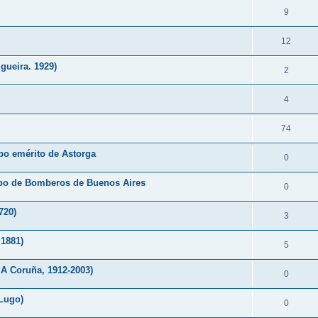
9
12
gueira. 1929)
2
4
74
po emérito de Astorga
0
erpo de Bomberos de Buenos Aires
0
720)
3
 1881)
5
A Coruña, 1912-2003)
0
(Lugo)
0