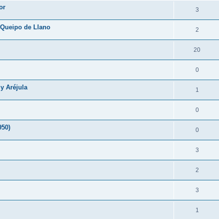
or
3
 Queipo de Llano
2
20
0
y Aréjula
1
0
950)
0
3
2
3
1