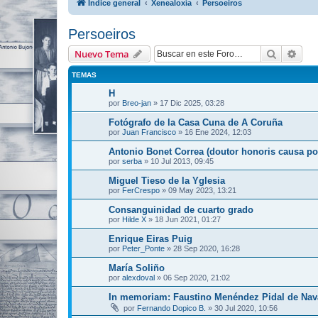
Índice general
Xenealoxía
Persoeiros
Persoeiros
Buscar
Bús
Nuevo Tema
TEMAS
H
por
Breo-jan
»
17 Dic 2025, 03:28
Fotógrafo de la Casa Cuna de A Coruña
por
Juan Francisco
»
16 Ene 2024, 12:03
Antonio Bonet Correa (doutor honoris causa p
por
serba
»
10 Jul 2013, 09:45
Miguel Tieso de la Yglesia
por
FerCrespo
»
09 May 2023, 13:21
Consanguinidad de cuarto grado
por
Hilde X
»
18 Jun 2021, 01:27
Enrique Eiras Puig
por
Peter_Ponte
»
28 Sep 2020, 16:28
María Soliño
por
alexdoval
»
06 Sep 2020, 21:02
In memoriam: Faustino Menéndez Pidal de Nav
por
Fernando Dopico B.
»
30 Jul 2020, 10:56