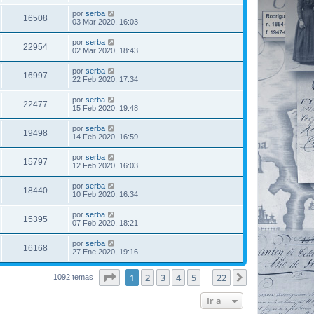
por
serba
16508
03 Mar 2020, 16:03
por
serba
22954
02 Mar 2020, 18:43
por
serba
16997
22 Feb 2020, 17:34
por
serba
22477
15 Feb 2020, 19:48
por
serba
19498
14 Feb 2020, 16:59
por
serba
15797
12 Feb 2020, 16:03
por
serba
18440
10 Feb 2020, 16:34
por
serba
15395
07 Feb 2020, 18:21
por
serba
16168
27 Ene 2020, 19:16
Página
1
de
22
1
2
3
4
5
22
Siguiente
1092 temas
…
Ir a