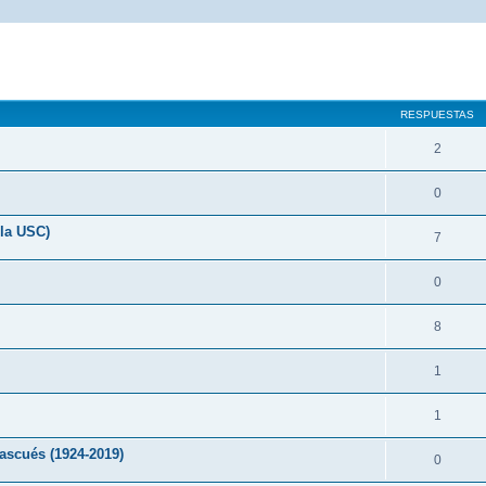
queda avanzada
RESPUESTAS
2
0
ola USC)
7
0
8
1
1
ascués (1924-2019)
0