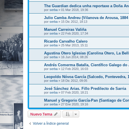
The Guardian dedica unha reportaxe a Doña Ange
por
serba
»
01 Mar 2018, 19:36
Julio Camba Andreu (Vilanova de Arousa, 1884 
por
serba
»
15 Dic 2012, 18:13
Manuel Carreiras Valiña
por
serba
»
22 Feb 2020, 17:34
Ricardo Carvalho Calero
por
serba
»
25 Mar 2013, 15:11
Agustina Otero Iglesias (Carolina Otero, La Bell
por
serba
»
16 Jun 2014, 08:26
Andrés Comerma Batalla, Científico Galego do
por
serba
»
12 Feb 2020, 16:03
Leopoldo Nóvoa García (Salcedo, Pontevedra, 1
por
serba
»
18 Dic 2012, 09:05
José Sánchez Arias. Fillo Predilecto de Sarria
por
serba
»
07 Feb 2020, 18:21
Manuel y Gregorio García-Pan (Santiago de Co
por
serba
»
27 Ene 2020, 19:16
Nuevo Tema
Volver a Índice general