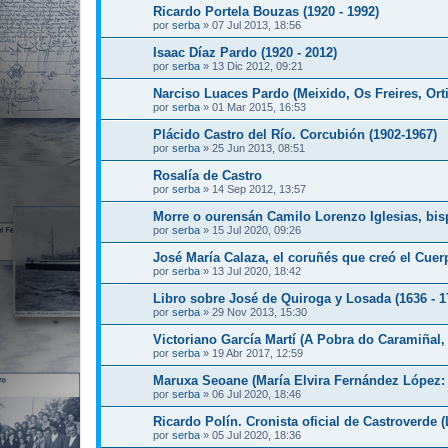
Ricardo Portela Bouzas (1920 - 1992)
por
serba
»
07 Jul 2013, 18:56
Isaac Díaz Pardo (1920 - 2012)
por
serba
»
13 Dic 2012, 09:21
Narciso Luaces Pardo (Meixido, Os Freires, Orti
por
serba
»
01 Mar 2015, 16:53
Plácido Castro del Río. Corcubión (1902-1967)
por
serba
»
25 Jun 2013, 08:51
Rosalía de Castro
por
serba
»
14 Sep 2012, 13:57
Morre o ourensán Camilo Lorenzo Iglesias, bis
por
serba
»
15 Jul 2020, 09:26
José María Calaza, el coruñés que creó el Cu
por
serba
»
13 Jul 2020, 18:42
Libro sobre José de Quiroga y Losada (1636 - 1
por
serba
»
29 Nov 2013, 15:30
Victoriano García Martí (A Pobra do Caramiñal,
por
serba
»
19 Abr 2017, 12:59
Maruxa Seoane (María Elvira Fernández López: 
por
serba
»
06 Jul 2020, 18:46
Ricardo Polín. Cronista oficial de Castroverde 
por
serba
»
05 Jul 2020, 18:36