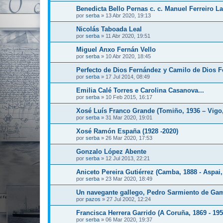
Benedicta Bello Pernas c. c. Manuel Ferreiro 
por
serba
»
13 Abr 2020, 19:13
Nicolás Taboada Leal
por
serba
»
11 Abr 2020, 19:51
Miguel Anxo Fernán Vello
por
serba
»
10 Abr 2020, 18:45
Perfecto de Dios Fernández y Camilo de Dios 
por
serba
»
17 Jul 2014, 08:49
Emilia Calé Torres e Carolina Casanova...
por
serba
»
10 Feb 2015, 16:17
Xosé Luís Franco Grande (Tomiño, 1936 – Vigo,
por
serba
»
31 Mar 2020, 19:01
Xosé Ramón España (1928 -2020)
por
serba
»
26 Mar 2020, 17:53
Gonzalo López Abente
por
serba
»
12 Jul 2013, 22:21
Aniceto Pereira Gutiérrez (Camba, 1888 - Aspai,
por
serba
»
23 Mar 2020, 18:49
Un navegante gallego, Pedro Sarmiento de Ga
por
pazos
»
27 Jul 2002, 12:24
Francisca Herrera Garrido (A Coruña, 1869 - 195
por
serba
»
06 Mar 2020, 19:37