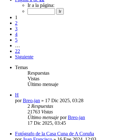
Ir a la página:
1
2
3
4
5
…
22
Siguiente
Temas
Respuestas
Vistas
Último mensaje
H
por
Breo-jan
»
17 Dic 2025, 03:28
2
Respuestas
21763
Vistas
Último mensaje
por
Breo-jan
17 Dic 2025, 03:45
Fotógrafo de la Casa Cuna de A Coruña
por
Juan Francisco
»
16 Ene 2024, 12:03