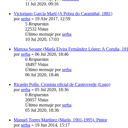
11 Jul 2020, 09:16
Victoriano García Martí (A Pobra do Caramiñal, 1881)
por
serba
»
19 Abr 2017, 12:59
5
Respuestas
22532
Vistas
Último mensaje
por
serba
10 Jul 2020, 17:03
Maruxa Seoane (María Elvira Fernández López: A Coruña, 19
por
serba
»
06 Jul 2020, 18:46
0
Respuestas
18497
Vistas
Último mensaje
por
serba
06 Jul 2020, 18:46
Ricardo Polín. Cronista oficial de Castroverde (Lugo)
por
serba
»
05 Jul 2020, 18:36
0
Respuestas
20057
Vistas
Último mensaje
por
serba
05 Jul 2020, 18:36
Manuel Torres Martínez (Marín, 1901-1995). Pintor
por
serba
»
19 Jun 2014, 15:17