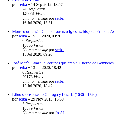
por
serba
»
14 Sep 2012, 13:57
74
Respuestas
149061
Vistas
Último mensaje
por
serba
16 Jul 2020, 13:31
Morre o ourensán Camilo Lorenzo Iglesias, bispo emérito de A
por
serba
»
15 Jul 2020, 09:26
0
Respuestas
18856
Vistas
Último mensaje
por
serba
15 Jul 2020, 09:26
José María Calaza, el coruñés que creó el Cuerpo de Bombero
por
serba
»
13 Jul 2020, 18:42
0
Respuestas
20178
Vistas
Último mensaje
por
serba
13 Jul 2020, 18:42
Libro sobre José de Quiroga y Losada (1636 - 1720)
por
serba
»
29 Nov 2013, 15:30
3
Respuestas
18579
Vistas
Último mensaje
por
José Luis