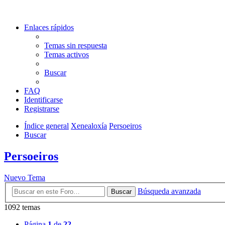
Enlaces rápidos
Temas sin respuesta
Temas activos
Buscar
FAQ
Identificarse
Registrarse
Índice general
Xenealoxía
Persoeiros
Buscar
Persoeiros
Nuevo Tema
Búsqueda avanzada
Buscar
1092 temas
Página
1
de
22