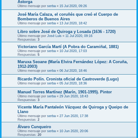
Astorga
Último mensaje por
serba
«
15 Jul 2020, 09:26
José María Calaza, el coruñés que creó el Cuerpo de
Bomberos de Buenos Aires
Último mensaje por
serba
«
13 Jul 2020, 18:42
Libro sobre José de Quiroga y Losada (1636 - 1720)
Último mensaje por
José Luis
«
11 Jul 2020, 09:16
Respuestas:
3
Victoriano García Martí (A Pobra do Caramiñal, 1881)
Último mensaje por
serba
«
10 Jul 2020, 17:03
Respuestas:
5
Maruxa Seoane (María Elvira Fernández López: A Coruña,
1912-2003)
Último mensaje por
serba
«
06 Jul 2020, 18:46
Ricardo Polín. Cronista oficial de Castroverde (Lugo)
Último mensaje por
serba
«
05 Jul 2020, 18:36
Manuel Torres Martínez (Marín, 1901-1995). Pintor
Último mensaje por
serba
«
29 Jun 2020, 18:43
Respuestas:
3
Vicente María Pantaleón Vázquez de Quiroga y Queipo de
Llano
Último mensaje por
serba
«
27 Jun 2020, 17:38
Respuestas:
2
Álvaro Cunqueiro
Último mensaje por
serba
«
10 Jun 2020, 20:06
Respuestas:
20