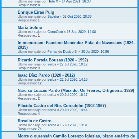
Último mensaje por
Hilde X
«
14 Ago 2021, 16:33
Respuestas:
8
Enrique Eiras Puig
Último mensaje por
Sapeira
«
02 Oct 2020, 20:33
Respuestas:
1
María Soliño
Último mensaje por
GeneCoto
«
16 Sep 2020, 14:00
Respuestas:
1
In memoriam: Faustino Menéndez Pidal de Navascués (1924-
2019)
Último mensaje por
Fernando Dopico B.
«
30 Jul 2020, 10:56
Ricardo Portela Bouzas (1920 - 1992)
Último mensaje por
serba
«
27 Jul 2020, 10:12
Respuestas:
9
Isaac Díaz Pardo (1920 - 2012)
Último mensaje por
serba
«
21 Jul 2020, 14:18
Respuestas:
12
Narciso Luaces Pardo (Meixido, Os Freires, Ortigueira. 1929)
Último mensaje por
serba
«
20 Jul 2020, 18:17
Respuestas:
2
Plácido Castro del Río. Corcubión (1902-1967)
Último mensaje por
serba
«
20 Jul 2020, 14:44
Respuestas:
4
Rosalía de Castro
Último mensaje por
serba
«
16 Jul 2020, 13:31
Respuestas:
74
Morre o ourensán Camilo Lorenzo Iglesias, bispo emérito de