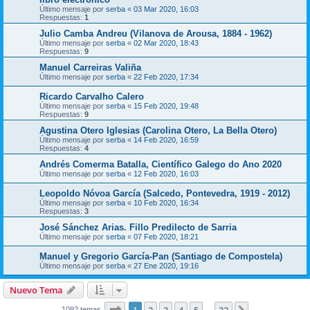
Último mensaje por
serba
«
03 Mar 2020, 16:03
Respuestas:
1
Julio Camba Andreu (Vilanova de Arousa, 1884 - 1962)
Último mensaje por
serba
«
02 Mar 2020, 18:43
Respuestas:
9
Manuel Carreiras Valiña
Último mensaje por
serba
«
22 Feb 2020, 17:34
Ricardo Carvalho Calero
Último mensaje por
serba
«
15 Feb 2020, 19:48
Respuestas:
9
Agustina Otero Iglesias (Carolina Otero, La Bella Otero)
Último mensaje por
serba
«
14 Feb 2020, 16:59
Respuestas:
4
Andrés Comerma Batalla, Científico Galego do Ano 2020
Último mensaje por
serba
«
12 Feb 2020, 16:03
Leopoldo Nóvoa García (Salcedo, Pontevedra, 1919 - 2012)
Último mensaje por
serba
«
10 Feb 2020, 16:34
Respuestas:
3
José Sánchez Arias. Fillo Predilecto de Sarria
Último mensaje por
serba
«
07 Feb 2020, 18:21
Manuel y Gregorio García-Pan (Santiago de Compostela)
Último mensaje por
serba
«
27 Ene 2020, 19:16
Nuevo Tema
Página
1
de
22
1092 temas