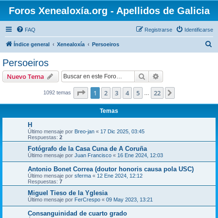
Foros Xenealoxía.org - Apellidos de Galicia
FAQ
Registrarse
Identificarse
B
Índice general
Xenealoxía
Persoeiros
u
Persoeiros
s
Buscar
Búsqueda avanzad
Nuevo Tema
c
a
Página
1
de
22
1
2
3
4
5
22
Siguiente
1092 temas
…
r
Temas
H
Último mensaje por
Breo-jan
«
17 Dic 2025, 03:45
Respuestas:
2
Fotógrafo de la Casa Cuna de A Coruña
Último mensaje por
Juan Francisco
«
16 Ene 2024, 12:03
Antonio Bonet Correa (doutor honoris causa pola USC)
Último mensaje por
sferma
«
12 Ene 2024, 12:12
Respuestas:
7
Miguel Tieso de la Yglesia
Último mensaje por
FerCrespo
«
09 May 2023, 13:21
Consanguinidad de cuarto grado