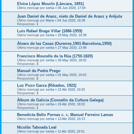
Elvira López Mourín (Láncara, 1891)
Último mensaje por
serba
«
06 Jun 2020, 17:04
Juan Daniel de Araoz, nieto de Daniel de Araoz y Aréjula
Último mensaje por
Maria
«
04 Jun 2020, 16:36
Respuestas:
1
Luis Rafael Brage Villar (1886-1959)
Último mensaje por
serba
«
29 May 2020, 10:38
Álvaro de las Casas (Ourense,1901-Barcelona,1950)
Último mensaje por
serba
«
27 May 2020, 13:48
Francisco Mourelle de la Rúa (1750-1820)
Último mensaje por
serba
«
26 May 2020, 18:02
Respuestas:
3
Manuel de Pedre Prego
Último mensaje por
serba
«
01 May 2020, 19:02
Respuestas:
2
Luz Pozo Garza (Ribadeo, 1922)
Último mensaje por
serba
«
21 Abr 2020, 19:20
Respuestas:
3
Álbum de Galicia (Consello da Cultura Galega)
Último mensaje por
serba
«
15 Abr 2020, 18:02
Respuestas:
1
Benedicta Bello Pernas c. c. Manuel Ferreiro Lamas
Último mensaje por
serba
«
13 Abr 2020, 19:13
Nicolás Taboada Leal
Último mensaje por
serba
«
11 Abr 2020, 19:51