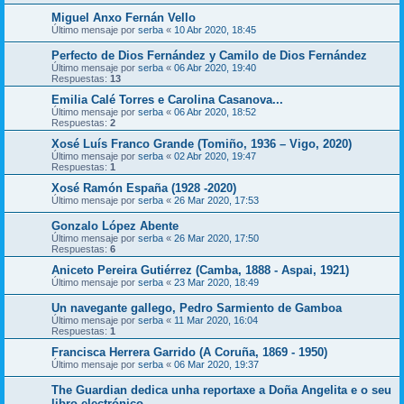
Miguel Anxo Fernán Vello
Último mensaje por
serba
«
10 Abr 2020, 18:45
Perfecto de Dios Fernández y Camilo de Dios Fernández
Último mensaje por
serba
«
06 Abr 2020, 19:40
Respuestas:
13
Emilia Calé Torres e Carolina Casanova...
Último mensaje por
serba
«
06 Abr 2020, 18:52
Respuestas:
2
Xosé Luís Franco Grande (Tomiño, 1936 – Vigo, 2020)
Último mensaje por
serba
«
02 Abr 2020, 19:47
Respuestas:
1
Xosé Ramón España (1928 -2020)
Último mensaje por
serba
«
26 Mar 2020, 17:53
Gonzalo López Abente
Último mensaje por
serba
«
26 Mar 2020, 17:50
Respuestas:
6
Aniceto Pereira Gutiérrez (Camba, 1888 - Aspai, 1921)
Último mensaje por
serba
«
23 Mar 2020, 18:49
Un navegante gallego, Pedro Sarmiento de Gamboa
Último mensaje por
serba
«
11 Mar 2020, 16:04
Respuestas:
1
Francisca Herrera Garrido (A Coruña, 1869 - 1950)
Último mensaje por
serba
«
06 Mar 2020, 19:37
The Guardian dedica unha reportaxe a Doña Angelita e o seu
libro electrónico