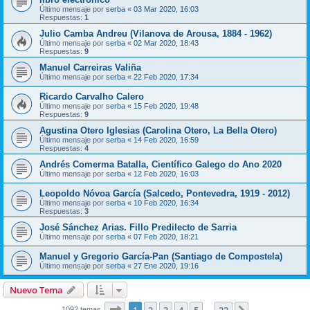
Último mensaje por
serba
«
03 Mar 2020, 16:03
Respuestas:
1
Julio Camba Andreu (Vilanova de Arousa, 1884 - 1962)
Último mensaje por
serba
«
02 Mar 2020, 18:43
Respuestas:
9
Manuel Carreiras Valiña
Último mensaje por
serba
«
22 Feb 2020, 17:34
Ricardo Carvalho Calero
Último mensaje por
serba
«
15 Feb 2020, 19:48
Respuestas:
9
Agustina Otero Iglesias (Carolina Otero, La Bella Otero)
Último mensaje por
serba
«
14 Feb 2020, 16:59
Respuestas:
4
Andrés Comerma Batalla, Científico Galego do Ano 2020
Último mensaje por
serba
«
12 Feb 2020, 16:03
Leopoldo Nóvoa García (Salcedo, Pontevedra, 1919 - 2012)
Último mensaje por
serba
«
10 Feb 2020, 16:34
Respuestas:
3
José Sánchez Arias. Fillo Predilecto de Sarria
Último mensaje por
serba
«
07 Feb 2020, 18:21
Manuel y Gregorio García-Pan (Santiago de Compostela)
Último mensaje por
serba
«
27 Ene 2020, 19:16
Nuevo Tema
Página
1
de
22
1092 temas