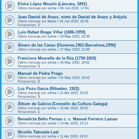
Elvira López Mourín (Láncara, 1891)
Último mensaje por
serba
«
06 Jun 2020, 17:04
Juan Daniel de Araoz, nieto de Daniel de Araoz y Aréjula
Último mensaje por
Maria
«
04 Jun 2020, 16:36
Respuestas:
1
Luis Rafael Brage Villar (1886-1959)
Último mensaje por
serba
«
29 May 2020, 10:38
Álvaro de las Casas (Ourense,1901-Barcelona,1950)
Último mensaje por
serba
«
27 May 2020, 13:48
Francisco Mourelle de la Rúa (1750-1820)
Último mensaje por
serba
«
26 May 2020, 18:02
Respuestas:
3
Manuel de Pedre Prego
Último mensaje por
serba
«
01 May 2020, 19:02
Respuestas:
2
Luz Pozo Garza (Ribadeo, 1922)
Último mensaje por
serba
«
21 Abr 2020, 19:20
Respuestas:
3
Álbum de Galicia (Consello da Cultura Galega)
Último mensaje por
serba
«
15 Abr 2020, 18:02
Respuestas:
1
Benedicta Bello Pernas c. c. Manuel Ferreiro Lamas
Último mensaje por
serba
«
13 Abr 2020, 19:13
Nicolás Taboada Leal
Último mensaje por
serba
«
11 Abr 2020, 19:51