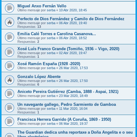
Miguel Anxo Fernán Vello
Último mensaje por
serba
«
10 Abr 2020, 18:45
Perfecto de Dios Fernández y Camilo de Dios Fernández
Último mensaje por
serba
«
06 Abr 2020, 19:40
Respuestas:
13
Emilia Calé Torres e Carolina Casanova...
Último mensaje por
serba
«
06 Abr 2020, 18:52
Respuestas:
2
Xosé Luís Franco Grande (Tomiño, 1936 – Vigo, 2020)
Último mensaje por
serba
«
02 Abr 2020, 19:47
Respuestas:
1
Xosé Ramón España (1928 -2020)
Último mensaje por
serba
«
26 Mar 2020, 17:53
Gonzalo López Abente
Último mensaje por
serba
«
26 Mar 2020, 17:50
Respuestas:
6
Aniceto Pereira Gutiérrez (Camba, 1888 - Aspai, 1921)
Último mensaje por
serba
«
23 Mar 2020, 18:49
Un navegante gallego, Pedro Sarmiento de Gamboa
Último mensaje por
serba
«
11 Mar 2020, 16:04
Respuestas:
1
Francisca Herrera Garrido (A Coruña, 1869 - 1950)
Último mensaje por
serba
«
06 Mar 2020, 19:37
The Guardian dedica unha reportaxe a Doña Angelita e o seu
libro electrónico