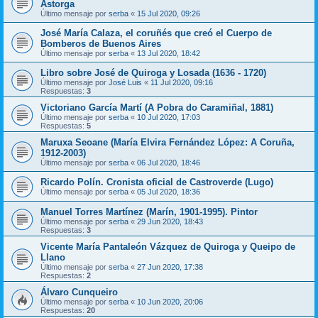
Astorga
Último mensaje por
serba
«
15 Jul 2020, 09:26
José María Calaza, el coruñés que creó el Cuerpo de
Bomberos de Buenos Aires
Último mensaje por
serba
«
13 Jul 2020, 18:42
Libro sobre José de Quiroga y Losada (1636 - 1720)
Último mensaje por
José Luis
«
11 Jul 2020, 09:16
Respuestas:
3
Victoriano García Martí (A Pobra do Caramiñal, 1881)
Último mensaje por
serba
«
10 Jul 2020, 17:03
Respuestas:
5
Maruxa Seoane (María Elvira Fernández López: A Coruña,
1912-2003)
Último mensaje por
serba
«
06 Jul 2020, 18:46
Ricardo Polín. Cronista oficial de Castroverde (Lugo)
Último mensaje por
serba
«
05 Jul 2020, 18:36
Manuel Torres Martínez (Marín, 1901-1995). Pintor
Último mensaje por
serba
«
29 Jun 2020, 18:43
Respuestas:
3
Vicente María Pantaleón Vázquez de Quiroga y Queipo de
Llano
Último mensaje por
serba
«
27 Jun 2020, 17:38
Respuestas:
2
Álvaro Cunqueiro
Último mensaje por
serba
«
10 Jun 2020, 20:06
Respuestas:
20