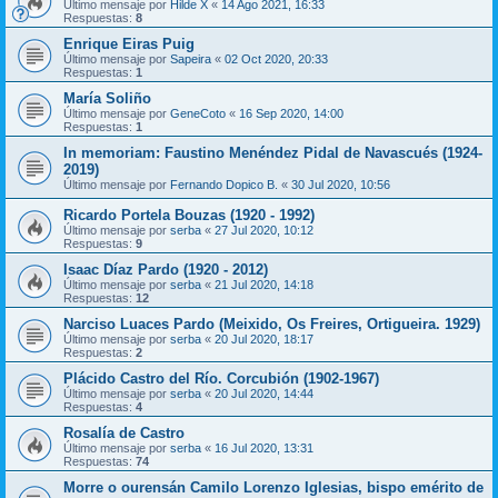
Último mensaje por
Hilde X
«
14 Ago 2021, 16:33
Respuestas:
8
Enrique Eiras Puig
Último mensaje por
Sapeira
«
02 Oct 2020, 20:33
Respuestas:
1
María Soliño
Último mensaje por
GeneCoto
«
16 Sep 2020, 14:00
Respuestas:
1
In memoriam: Faustino Menéndez Pidal de Navascués (1924-
2019)
Último mensaje por
Fernando Dopico B.
«
30 Jul 2020, 10:56
Ricardo Portela Bouzas (1920 - 1992)
Último mensaje por
serba
«
27 Jul 2020, 10:12
Respuestas:
9
Isaac Díaz Pardo (1920 - 2012)
Último mensaje por
serba
«
21 Jul 2020, 14:18
Respuestas:
12
Narciso Luaces Pardo (Meixido, Os Freires, Ortigueira. 1929)
Último mensaje por
serba
«
20 Jul 2020, 18:17
Respuestas:
2
Plácido Castro del Río. Corcubión (1902-1967)
Último mensaje por
serba
«
20 Jul 2020, 14:44
Respuestas:
4
Rosalía de Castro
Último mensaje por
serba
«
16 Jul 2020, 13:31
Respuestas:
74
Morre o ourensán Camilo Lorenzo Iglesias, bispo emérito de