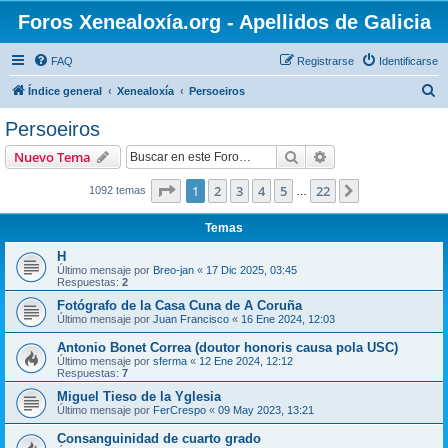
Foros Xenealoxía.org - Apellidos de Galicia
FAQ
Registrarse
Identificarse
B
Índice general
Xenealoxía
Persoeiros
u
Persoeiros
s
Buscar
Búsqueda avanzad
Nuevo Tema
c
a
Página
1
de
22
1
2
3
4
5
22
Siguiente
1092 temas
…
r
Temas
H
Último mensaje por
Breo-jan
«
17 Dic 2025, 03:45
Respuestas:
2
Fotógrafo de la Casa Cuna de A Coruña
Último mensaje por
Juan Francisco
«
16 Ene 2024, 12:03
Antonio Bonet Correa (doutor honoris causa pola USC)
Último mensaje por
sferma
«
12 Ene 2024, 12:12
Respuestas:
7
Miguel Tieso de la Yglesia
Último mensaje por
FerCrespo
«
09 May 2023, 13:21
Consanguinidad de cuarto grado