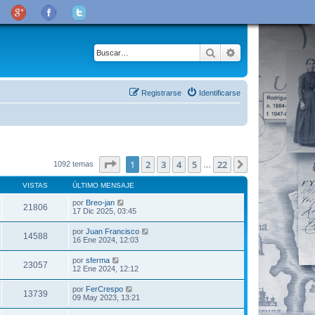
Buscar
Búsqueda avanza
Registrarse
Identificarse
Página
1
de
22
1
2
3
4
5
22
Siguiente
1092 temas
…
VISTAS
ÚLTIMO MENSAJE
por
Breo-jan
21806
17 Dic 2025, 03:45
por
Juan Francisco
14588
16 Ene 2024, 12:03
por
sferma
23057
12 Ene 2024, 12:12
por
FerCrespo
13739
09 May 2023, 13:21