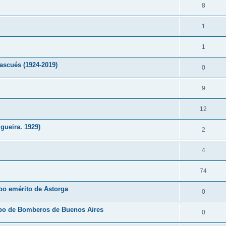
8
1
1
ascués (1924-2019)
0
9
12
gueira. 1929)
2
4
74
po emérito de Astorga
0
erpo de Bomberos de Buenos Aires
0