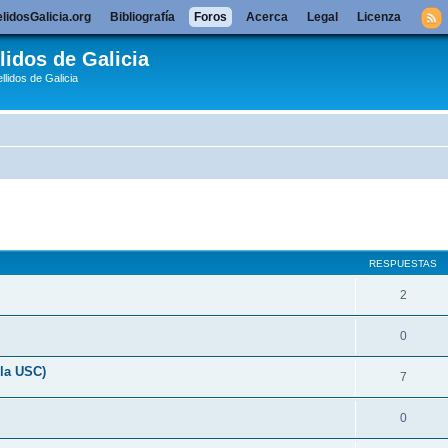
lidosGalicia.org
Bibliografía
Foros
Acerca
Legal
Licenza
lidos de Galicia
llidos de Galicia
queda avanzada
RESPUESTAS
2
0
ola USC)
7
0