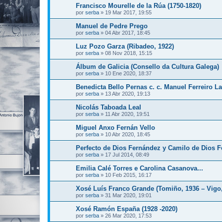
Francisco Mourelle de la Rúa (1750-1820)
por
serba
»
19 Mar 2017, 19:55
Manuel de Pedre Prego
por
serba
»
04 Abr 2017, 18:45
Luz Pozo Garza (Ribadeo, 1922)
por
serba
»
08 Nov 2018, 15:15
Álbum de Galicia (Consello da Cultura Galega)
por
serba
»
10 Ene 2020, 18:37
Benedicta Bello Pernas c. c. Manuel Ferreiro 
por
serba
»
13 Abr 2020, 19:13
Nicolás Taboada Leal
por
serba
»
11 Abr 2020, 19:51
Miguel Anxo Fernán Vello
por
serba
»
10 Abr 2020, 18:45
Perfecto de Dios Fernández y Camilo de Dios 
por
serba
»
17 Jul 2014, 08:49
Emilia Calé Torres e Carolina Casanova...
por
serba
»
10 Feb 2015, 16:17
Xosé Luís Franco Grande (Tomiño, 1936 – Vigo,
por
serba
»
31 Mar 2020, 19:01
Xosé Ramón España (1928 -2020)
por
serba
»
26 Mar 2020, 17:53