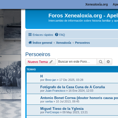
Xenealoxía.org
Ape
Foros Xenealoxía.org - Apel
Intercambio de información sobre historia familiar y ape
Enlaces rápidos
FAQ
Índice general
Xenealoxía
Persoeiros
Persoeiros
Buscar
Bús
Nuevo Tema
TEMAS
H
por
Breo-jan
»
17 Dic 2025, 03:28
Fotógrafo de la Casa Cuna de A Coruña
por
Juan Francisco
»
16 Ene 2024, 12:03
Antonio Bonet Correa (doutor honoris causa p
por
serba
»
10 Jul 2013, 09:45
Miguel Tieso de la Yglesia
por
FerCrespo
»
09 May 2023, 13:21