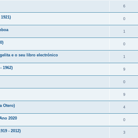
6
 1921)
0
mboa
1
0)
0
lita e o seu libro electrónico
1
- 1962)
9
0
9
a Otero)
4
 Ano 2020
0
919 - 2012)
3