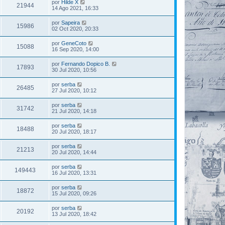
por
Hilde X
21944
14 Ago 2021, 16:33
por
Sapeira
15986
02 Oct 2020, 20:33
por
GeneCoto
15088
16 Sep 2020, 14:00
por
Fernando Dopico B.
17893
30 Jul 2020, 10:56
por
serba
26485
27 Jul 2020, 10:12
por
serba
31742
21 Jul 2020, 14:18
por
serba
18488
20 Jul 2020, 18:17
por
serba
21213
20 Jul 2020, 14:44
por
serba
149443
16 Jul 2020, 13:31
por
serba
18872
15 Jul 2020, 09:26
por
serba
20192
13 Jul 2020, 18:42