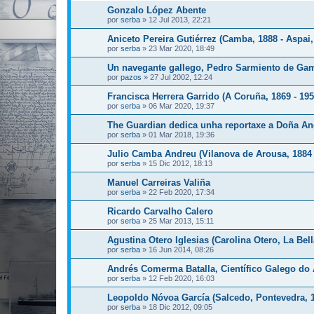
Gonzalo López Abente
por
serba
»
12 Jul 2013, 22:21
Aniceto Pereira Gutiérrez (Camba, 1888 - Aspai,
por
serba
»
23 Mar 2020, 18:49
Un navegante gallego, Pedro Sarmiento de Ga
por
pazos
»
27 Jul 2002, 12:24
Francisca Herrera Garrido (A Coruña, 1869 - 195
por
serba
»
06 Mar 2020, 19:37
The Guardian dedica unha reportaxe a Doña Ange
por
serba
»
01 Mar 2018, 19:36
Julio Camba Andreu (Vilanova de Arousa, 1884 
por
serba
»
15 Dic 2012, 18:13
Manuel Carreiras Valiña
por
serba
»
22 Feb 2020, 17:34
Ricardo Carvalho Calero
por
serba
»
25 Mar 2013, 15:11
Agustina Otero Iglesias (Carolina Otero, La Bell
por
serba
»
16 Jun 2014, 08:26
Andrés Comerma Batalla, Científico Galego do
por
serba
»
12 Feb 2020, 16:03
Leopoldo Nóvoa García (Salcedo, Pontevedra, 1
por
serba
»
18 Dic 2012, 09:05