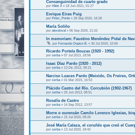
Consanguinidad de cuarto grado
por
Hilde X
»
18 Jun 2021, 01:27
Enrique Eiras Puig
por
Peter_Ponte
»
28 Sep 2020, 16:28
María Soliño
por
alexdoval
»
06 Sep 2020, 21:02
In memoriam: Faustino Menéndez Pidal de Nav
por
Fernando Dopico B.
»
30 Jul 2020, 10:56
Ricardo Portela Bouzas (1920 - 1992)
por
serba
»
07 Jul 2013, 18:56
Isaac Díaz Pardo (1920 - 2012)
por
serba
»
13 Dic 2012, 09:21
Narciso Luaces Pardo (Meixido, Os Freires, Orti
por
serba
»
01 Mar 2015, 16:53
Plácido Castro del Río. Corcubión (1902-1967)
por
serba
»
25 Jun 2013, 08:51
Rosalía de Castro
por
serba
»
14 Sep 2012, 13:57
Morre o ourensán Camilo Lorenzo Iglesias, bis
por
serba
»
15 Jul 2020, 09:26
José María Calaza, el coruñés que creó el Cu
por
serba
»
13 Jul 2020, 18:42