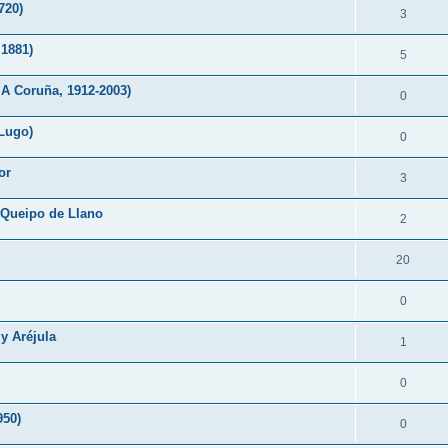
720)
3
 1881)
5
A Coruña, 1912-2003)
0
(Lugo)
0
or
3
 Queipo de Llano
2
20
0
y Aréjula
1
0
950)
0