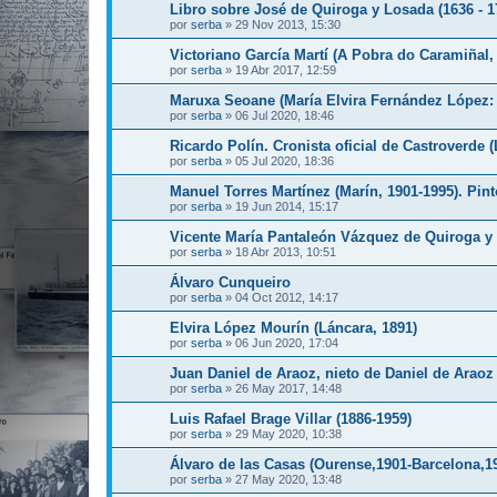
Libro sobre José de Quiroga y Losada (1636 - 1
por
serba
»
29 Nov 2013, 15:30
Victoriano García Martí (A Pobra do Caramiñal,
por
serba
»
19 Abr 2017, 12:59
Maruxa Seoane (María Elvira Fernández López: 
por
serba
»
06 Jul 2020, 18:46
Ricardo Polín. Cronista oficial de Castroverde 
por
serba
»
05 Jul 2020, 18:36
Manuel Torres Martínez (Marín, 1901-1995). Pint
por
serba
»
19 Jun 2014, 15:17
Vicente María Pantaleón Vázquez de Quiroga y
por
serba
»
18 Abr 2013, 10:51
Álvaro Cunqueiro
por
serba
»
04 Oct 2012, 14:17
Elvira López Mourín (Láncara, 1891)
por
serba
»
06 Jun 2020, 17:04
Juan Daniel de Araoz, nieto de Daniel de Araoz 
por
serba
»
26 May 2017, 14:48
Luis Rafael Brage Villar (1886-1959)
por
serba
»
29 May 2020, 10:38
Álvaro de las Casas (Ourense,1901-Barcelona,1
por
serba
»
27 May 2020, 13:48