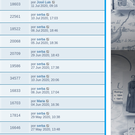
por
José Luis
18603
11 Jul 2020, 09:16
por
serba
22561
10 Jul 2020, 17:03
por
serba
18522
06 Jul 2020, 18:46
por
serba
20068
05 Jul 2020, 18:36
por
serba
20709
29 Jun 2020, 18:43
por
serba
19586
27 Jun 2020, 17:38
por
serba
34577
10 Jun 2020, 20:06
por
serba
16833
06 Jun 2020, 17:04
por
Maria
16703
04 Jun 2020, 16:36
por
serba
17814
29 May 2020, 10:38
por
serba
16646
27 May 2020, 13:48