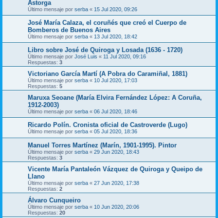
Astorga
Último mensaje por
serba
«
15 Jul 2020, 09:26
José María Calaza, el coruñés que creó el Cuerpo de
Bomberos de Buenos Aires
Último mensaje por
serba
«
13 Jul 2020, 18:42
Libro sobre José de Quiroga y Losada (1636 - 1720)
Último mensaje por
José Luis
«
11 Jul 2020, 09:16
Respuestas:
3
Victoriano García Martí (A Pobra do Caramiñal, 1881)
Último mensaje por
serba
«
10 Jul 2020, 17:03
Respuestas:
5
Maruxa Seoane (María Elvira Fernández López: A Coruña,
1912-2003)
Último mensaje por
serba
«
06 Jul 2020, 18:46
Ricardo Polín. Cronista oficial de Castroverde (Lugo)
Último mensaje por
serba
«
05 Jul 2020, 18:36
Manuel Torres Martínez (Marín, 1901-1995). Pintor
Último mensaje por
serba
«
29 Jun 2020, 18:43
Respuestas:
3
Vicente María Pantaleón Vázquez de Quiroga y Queipo de
Llano
Último mensaje por
serba
«
27 Jun 2020, 17:38
Respuestas:
2
Álvaro Cunqueiro
Último mensaje por
serba
«
10 Jun 2020, 20:06
Respuestas:
20