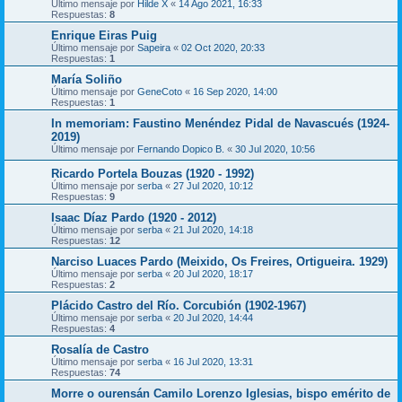
Último mensaje por
Hilde X
«
14 Ago 2021, 16:33
Respuestas:
8
Enrique Eiras Puig
Último mensaje por
Sapeira
«
02 Oct 2020, 20:33
Respuestas:
1
María Soliño
Último mensaje por
GeneCoto
«
16 Sep 2020, 14:00
Respuestas:
1
In memoriam: Faustino Menéndez Pidal de Navascués (1924-
2019)
Último mensaje por
Fernando Dopico B.
«
30 Jul 2020, 10:56
Ricardo Portela Bouzas (1920 - 1992)
Último mensaje por
serba
«
27 Jul 2020, 10:12
Respuestas:
9
Isaac Díaz Pardo (1920 - 2012)
Último mensaje por
serba
«
21 Jul 2020, 14:18
Respuestas:
12
Narciso Luaces Pardo (Meixido, Os Freires, Ortigueira. 1929)
Último mensaje por
serba
«
20 Jul 2020, 18:17
Respuestas:
2
Plácido Castro del Río. Corcubión (1902-1967)
Último mensaje por
serba
«
20 Jul 2020, 14:44
Respuestas:
4
Rosalía de Castro
Último mensaje por
serba
«
16 Jul 2020, 13:31
Respuestas:
74
Morre o ourensán Camilo Lorenzo Iglesias, bispo emérito de