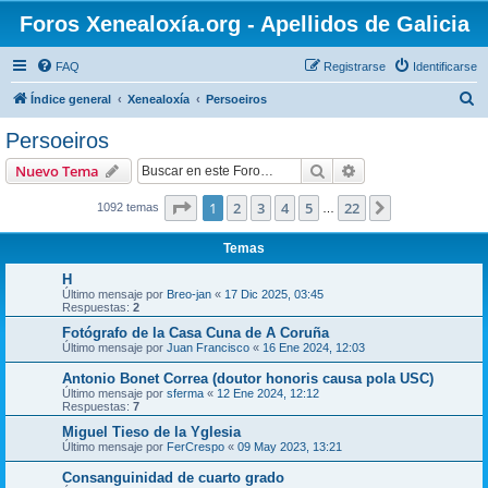
Foros Xenealoxía.org - Apellidos de Galicia
FAQ
Registrarse
Identificarse
B
Índice general
Xenealoxía
Persoeiros
u
Persoeiros
s
Buscar
Búsqueda avanzad
Nuevo Tema
c
a
Página
1
de
22
1
2
3
4
5
22
Siguiente
1092 temas
…
r
Temas
H
Último mensaje por
Breo-jan
«
17 Dic 2025, 03:45
Respuestas:
2
Fotógrafo de la Casa Cuna de A Coruña
Último mensaje por
Juan Francisco
«
16 Ene 2024, 12:03
Antonio Bonet Correa (doutor honoris causa pola USC)
Último mensaje por
sferma
«
12 Ene 2024, 12:12
Respuestas:
7
Miguel Tieso de la Yglesia
Último mensaje por
FerCrespo
«
09 May 2023, 13:21
Consanguinidad de cuarto grado