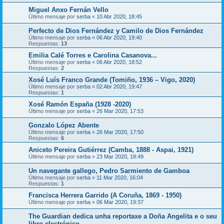
Miguel Anxo Fernán Vello
Último mensaje por
serba
«
10 Abr 2020, 18:45
Perfecto de Dios Fernández y Camilo de Dios Fernández
Último mensaje por
serba
«
06 Abr 2020, 19:40
Respuestas:
13
Emilia Calé Torres e Carolina Casanova...
Último mensaje por
serba
«
06 Abr 2020, 18:52
Respuestas:
2
Xosé Luís Franco Grande (Tomiño, 1936 – Vigo, 2020)
Último mensaje por
serba
«
02 Abr 2020, 19:47
Respuestas:
1
Xosé Ramón España (1928 -2020)
Último mensaje por
serba
«
26 Mar 2020, 17:53
Gonzalo López Abente
Último mensaje por
serba
«
26 Mar 2020, 17:50
Respuestas:
6
Aniceto Pereira Gutiérrez (Camba, 1888 - Aspai, 1921)
Último mensaje por
serba
«
23 Mar 2020, 18:49
Un navegante gallego, Pedro Sarmiento de Gamboa
Último mensaje por
serba
«
11 Mar 2020, 16:04
Respuestas:
1
Francisca Herrera Garrido (A Coruña, 1869 - 1950)
Último mensaje por
serba
«
06 Mar 2020, 19:37
The Guardian dedica unha reportaxe a Doña Angelita e o seu
libro electrónico