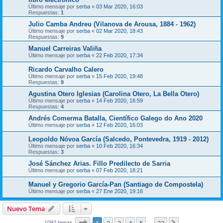
Último mensaje por
serba
«
03 Mar 2020, 16:03
Respuestas:
1
Julio Camba Andreu (Vilanova de Arousa, 1884 - 1962)
Último mensaje por
serba
«
02 Mar 2020, 18:43
Respuestas:
9
Manuel Carreiras Valiña
Último mensaje por
serba
«
22 Feb 2020, 17:34
Ricardo Carvalho Calero
Último mensaje por
serba
«
15 Feb 2020, 19:48
Respuestas:
9
Agustina Otero Iglesias (Carolina Otero, La Bella Otero)
Último mensaje por
serba
«
14 Feb 2020, 16:59
Respuestas:
4
Andrés Comerma Batalla, Científico Galego do Ano 2020
Último mensaje por
serba
«
12 Feb 2020, 16:03
Leopoldo Nóvoa García (Salcedo, Pontevedra, 1919 - 2012)
Último mensaje por
serba
«
10 Feb 2020, 16:34
Respuestas:
3
José Sánchez Arias. Fillo Predilecto de Sarria
Último mensaje por
serba
«
07 Feb 2020, 18:21
Manuel y Gregorio García-Pan (Santiago de Compostela)
Último mensaje por
serba
«
27 Ene 2020, 19:16
Nuevo Tema
Página
1
de
22
1092 temas