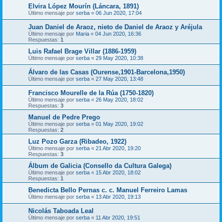
Elvira López Mourín (Láncara, 1891)
Último mensaje por
serba
«
06 Jun 2020, 17:04
Juan Daniel de Araoz, nieto de Daniel de Araoz y Aréjula
Último mensaje por
Maria
«
04 Jun 2020, 16:36
Respuestas:
1
Luis Rafael Brage Villar (1886-1959)
Último mensaje por
serba
«
29 May 2020, 10:38
Álvaro de las Casas (Ourense,1901-Barcelona,1950)
Último mensaje por
serba
«
27 May 2020, 13:48
Francisco Mourelle de la Rúa (1750-1820)
Último mensaje por
serba
«
26 May 2020, 18:02
Respuestas:
3
Manuel de Pedre Prego
Último mensaje por
serba
«
01 May 2020, 19:02
Respuestas:
2
Luz Pozo Garza (Ribadeo, 1922)
Último mensaje por
serba
«
21 Abr 2020, 19:20
Respuestas:
3
Álbum de Galicia (Consello da Cultura Galega)
Último mensaje por
serba
«
15 Abr 2020, 18:02
Respuestas:
1
Benedicta Bello Pernas c. c. Manuel Ferreiro Lamas
Último mensaje por
serba
«
13 Abr 2020, 19:13
Nicolás Taboada Leal
Último mensaje por
serba
«
11 Abr 2020, 19:51