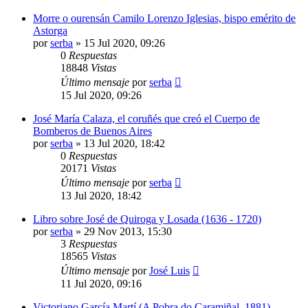
Morre o ourensán Camilo Lorenzo Iglesias, bispo emérito de
Astorga
por
serba
»
15 Jul 2020, 09:26
0
Respuestas
18848
Vistas
Último mensaje
por
serba
15 Jul 2020, 09:26
José María Calaza, el coruñés que creó el Cuerpo de
Bomberos de Buenos Aires
por
serba
»
13 Jul 2020, 18:42
0
Respuestas
20171
Vistas
Último mensaje
por
serba
13 Jul 2020, 18:42
Libro sobre José de Quiroga y Losada (1636 - 1720)
por
serba
»
29 Nov 2013, 15:30
3
Respuestas
18565
Vistas
Último mensaje
por
José Luis
11 Jul 2020, 09:16
Victoriano García Martí (A Pobra do Caramiñal, 1881)