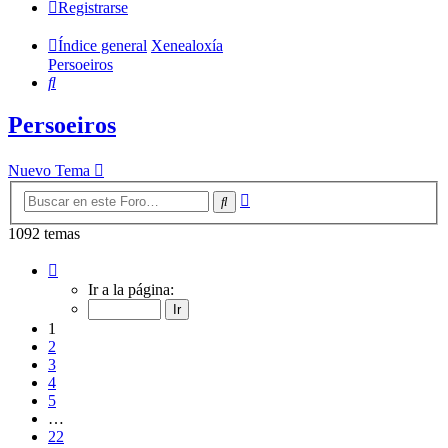
Registrarse
Índice general
Xenealoxía
Persoeiros
Buscar
Persoeiros
Nuevo Tema
Búsqueda
Buscar
avanzada
1092 temas
Página
1
Ir a la página:
de
22
1
2
3
4
5
…
22