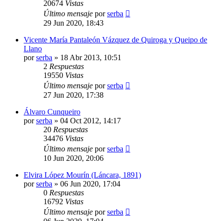
20674
Vistas
Último mensaje
por
serba
29 Jun 2020, 18:43
Vicente María Pantaleón Vázquez de Quiroga y Queipo de
Llano
por
serba
»
18 Abr 2013, 10:51
2
Respuestas
19550
Vistas
Último mensaje
por
serba
27 Jun 2020, 17:38
Álvaro Cunqueiro
por
serba
»
04 Oct 2012, 14:17
20
Respuestas
34476
Vistas
Último mensaje
por
serba
10 Jun 2020, 20:06
Elvira López Mourín (Láncara, 1891)
por
serba
»
06 Jun 2020, 17:04
0
Respuestas
16792
Vistas
Último mensaje
por
serba