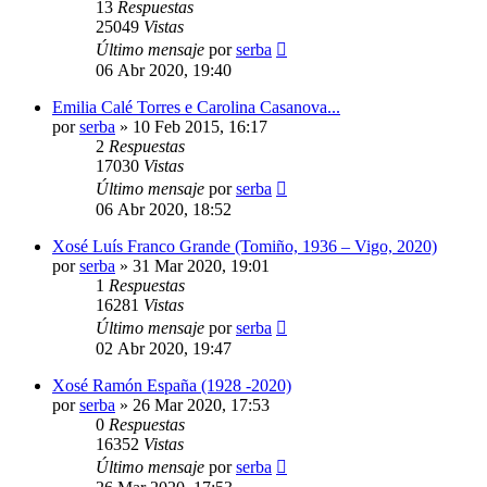
13
Respuestas
25049
Vistas
Último mensaje
por
serba
06 Abr 2020, 19:40
Emilia Calé Torres e Carolina Casanova...
por
serba
»
10 Feb 2015, 16:17
2
Respuestas
17030
Vistas
Último mensaje
por
serba
06 Abr 2020, 18:52
Xosé Luís Franco Grande (Tomiño, 1936 – Vigo, 2020)
por
serba
»
31 Mar 2020, 19:01
1
Respuestas
16281
Vistas
Último mensaje
por
serba
02 Abr 2020, 19:47
Xosé Ramón España (1928 -2020)
por
serba
»
26 Mar 2020, 17:53
0
Respuestas
16352
Vistas
Último mensaje
por
serba