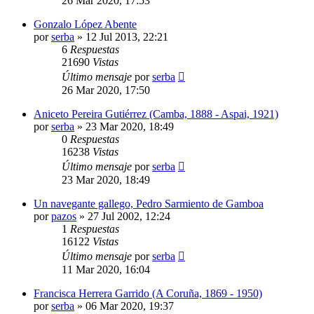
26 Mar 2020, 17:53
Gonzalo López Abente
por
serba
»
12 Jul 2013, 22:21
6
Respuestas
21690
Vistas
Último mensaje
por
serba
26 Mar 2020, 17:50
Aniceto Pereira Gutiérrez (Camba, 1888 - Aspai, 1921)
por
serba
»
23 Mar 2020, 18:49
0
Respuestas
16238
Vistas
Último mensaje
por
serba
23 Mar 2020, 18:49
Un navegante gallego, Pedro Sarmiento de Gamboa
por
pazos
»
27 Jul 2002, 12:24
1
Respuestas
16122
Vistas
Último mensaje
por
serba
11 Mar 2020, 16:04
Francisca Herrera Garrido (A Coruña, 1869 - 1950)
por
serba
»
06 Mar 2020, 19:37