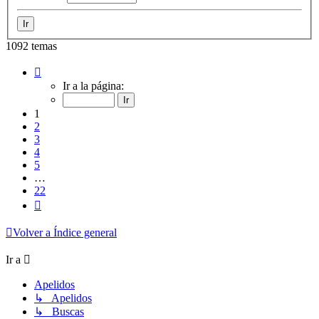
1092 temas
Página
1
Ir a la página:
de
22
1
2
3
4
5
…
22
Siguiente
Volver a Índice general
Ir a
Apelidos
↳ Apelidos
↳ Buscas