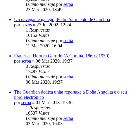
Último mensaje
por
serba
23 Mar 2020, 18:49
Un navegante gallego, Pedro Sarmiento de Gamboa
por
pazos
»
27 Jul 2002, 12:24
1
Respuestas
16152
Vistas
Último mensaje
por
serba
11 Mar 2020, 16:04
Francisca Herrera Garrido (A Coruña, 1869 - 1950)
por
serba
»
06 Mar 2020, 19:37
0
Respuestas
17487
Vistas
Último mensaje
por
serba
06 Mar 2020, 19:37
The Guardian dedica unha reportaxe a Doña Angelita e o seu
libro electrónico
por
serba
»
01 Mar 2018, 19:36
1
Respuestas
16537
Vistas
Último mensaje
por
serba
03 Mar 2020, 16:03