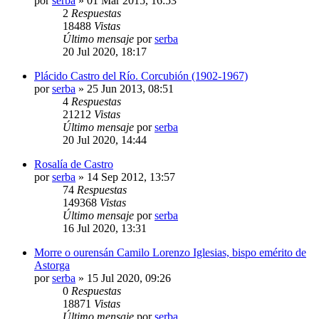
por
serba
»
01 Mar 2015, 16:53
2
Respuestas
18488
Vistas
Último mensaje
por
serba
20 Jul 2020, 18:17
Plácido Castro del Río. Corcubión (1902-1967)
por
serba
»
25 Jun 2013, 08:51
4
Respuestas
21212
Vistas
Último mensaje
por
serba
20 Jul 2020, 14:44
Rosalía de Castro
por
serba
»
14 Sep 2012, 13:57
74
Respuestas
149368
Vistas
Último mensaje
por
serba
16 Jul 2020, 13:31
Morre o ourensán Camilo Lorenzo Iglesias, bispo emérito de
Astorga
por
serba
»
15 Jul 2020, 09:26
0
Respuestas
18871
Vistas
Último mensaje
por
serba