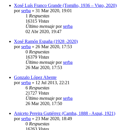
Xosé Luís Franco Grande (Tomiño, 1936 – Vigo, 2020)
por
serba
»
31 Mar 2020, 19:01
1
Respuestas
16315
Vistas
Último mensaje
por
serba
02 Abr 2020, 19:47
Xosé Ramón España (1928 -2020)
por
serba
»
26 Mar 2020, 17:53
0
Respuestas
16379
Vistas
Último mensaje
por
serba
26 Mar 2020, 17:53
Gonzalo López Abente
por
serba
»
12 Jul 2013, 22:21
6
Respuestas
21727
Vistas
Último mensaje
por
serba
26 Mar 2020, 17:50
Aniceto Pereira Gutiérrez (Camba, 1888 - Aspai, 1921)
por
serba
»
23 Mar 2020, 18:49
0
Respuestas
16263
Vistas