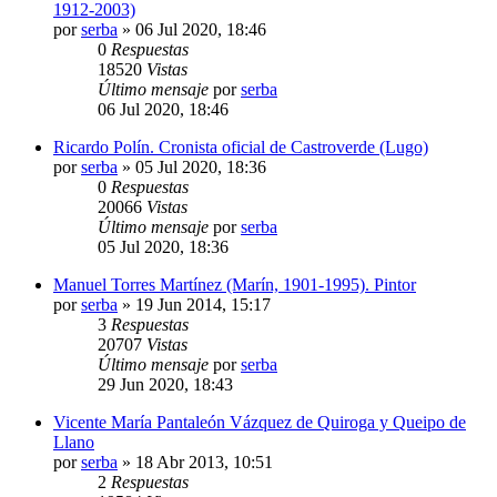
1912-2003)
por
serba
»
06 Jul 2020, 18:46
0
Respuestas
18520
Vistas
Último mensaje
por
serba
06 Jul 2020, 18:46
Ricardo Polín. Cronista oficial de Castroverde (Lugo)
por
serba
»
05 Jul 2020, 18:36
0
Respuestas
20066
Vistas
Último mensaje
por
serba
05 Jul 2020, 18:36
Manuel Torres Martínez (Marín, 1901-1995). Pintor
por
serba
»
19 Jun 2014, 15:17
3
Respuestas
20707
Vistas
Último mensaje
por
serba
29 Jun 2020, 18:43
Vicente María Pantaleón Vázquez de Quiroga y Queipo de
Llano
por
serba
»
18 Abr 2013, 10:51
2
Respuestas