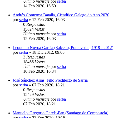
Último mensaje
por
serba
14 Feb 2020, 16:59
Andrés Comerma Batalla, Científico Galego do Ano 2020
por
serba
»
12 Feb 2020, 16:03
0
Respuestas
15824
Vistas
Último mensaje
por
serba
12 Feb 2020, 16:03
Leopoldo Nóvoa García (Salcedo, Pontevedra, 1919 - 2012)
por
serba
»
18 Dic 2012, 09:05
3
Respuestas
18466
Vistas
Último mensaje
por
serba
10 Feb 2020, 16:34
José Sánchez Arias. Fillo Predilecto de Sarria
por
serba
»
07 Feb 2020, 18:21
0
Respuestas
15429
Vistas
Último mensaje
por
serba
07 Feb 2020, 18:21
Manuel y Gregorio García-Pan (Santiago de Compostela)
por
serba
»
27 Ene 2020, 19:16