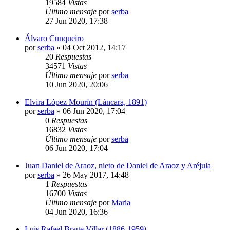
19584
Vistas
Último mensaje
por
serba
27 Jun 2020, 17:38
Álvaro Cunqueiro
por
serba
»
04 Oct 2012, 14:17
20
Respuestas
34571
Vistas
Último mensaje
por
serba
10 Jun 2020, 20:06
Elvira López Mourín (Láncara, 1891)
por
serba
»
06 Jun 2020, 17:04
0
Respuestas
16832
Vistas
Último mensaje
por
serba
06 Jun 2020, 17:04
Juan Daniel de Araoz, nieto de Daniel de Araoz y Aréjula
por
serba
»
26 May 2017, 14:48
1
Respuestas
16700
Vistas
Último mensaje
por
Maria
04 Jun 2020, 16:36
Luis Rafael Brage Villar (1886-1959)