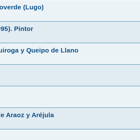
roverde (Lugo)
95). Pintor
uiroga y Queipo de Llano
de Araoz y Aréjula