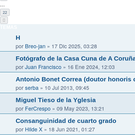
…
22
Siguiente
TEMAS
H
por
Breo-jan
»
17 Dic 2025, 03:28
Fotógrafo de la Casa Cuna de A Coruñ
por
Juan Francisco
»
16 Ene 2024, 12:03
Antonio Bonet Correa (doutor honoris
por
serba
»
10 Jul 2013, 09:45
Miguel Tieso de la Yglesia
por
FerCrespo
»
09 May 2023, 13:21
Consanguinidad de cuarto grado
por
Hilde X
»
18 Jun 2021, 01:27