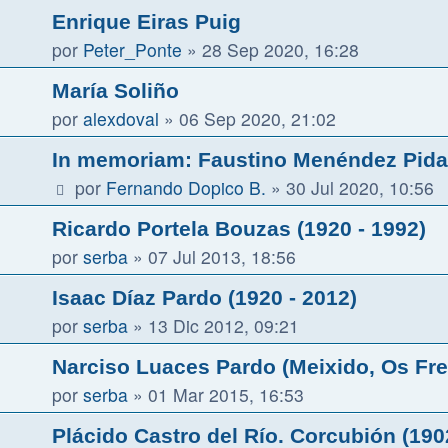
Enrique Eiras Puig
por
Peter_Ponte
»
28 Sep 2020, 16:28
María Soliño
por
alexdoval
»
06 Sep 2020, 21:02
In memoriam: Faustino Menéndez Pida
por
Fernando Dopico B.
»
30 Jul 2020, 10:56
Ricardo Portela Bouzas (1920 - 1992)
por
serba
»
07 Jul 2013, 18:56
Isaac Díaz Pardo (1920 - 2012)
por
serba
»
13 Dic 2012, 09:21
Narciso Luaces Pardo (Meixido, Os Frei
por
serba
»
01 Mar 2015, 16:53
Plácido Castro del Río. Corcubión (190