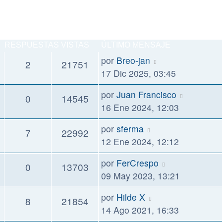
RESPUESTAS
VISTAS
ÚLTIMO MENSAJE
por
Breo-jan
2
21751
17 Dic 2025, 03:45
por
Juan Francisco
0
14545
16 Ene 2024, 12:03
por
sferma
7
22992
12 Ene 2024, 12:12
por
FerCrespo
0
13703
09 May 2023, 13:21
por
Hilde X
8
21854
14 Ago 2021, 16:33