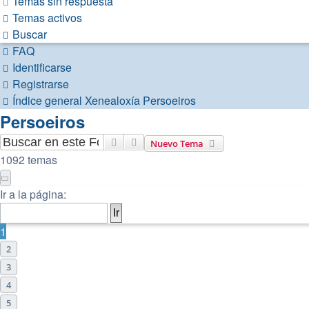
Temas sin respuesta
Temas activos
Buscar
FAQ
Identificarse
Registrarse
Índice general
Xenealoxía
Persoeiros
Persoeiros
Buscar
Búsqueda avanzada
Nuevo Tema
1092 temas
Página
1
de
22
Ir a la página:
1
2
3
4
5