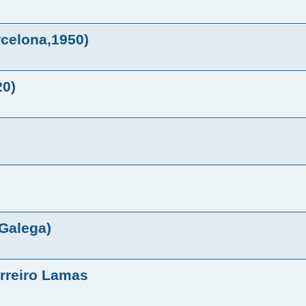
rcelona,1950)
20)
 Galega)
erreiro Lamas