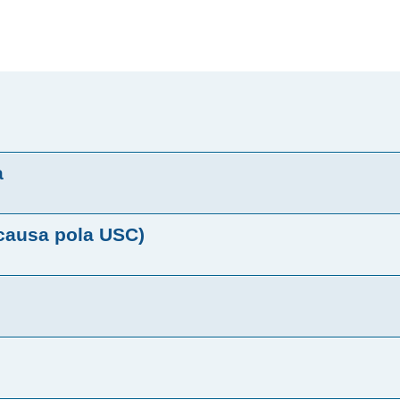
a
 causa pola USC)