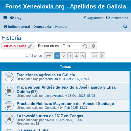
Foros Xenealoxía.org - Apellidos de Galicia
FAQ
Registrarse
Identificarse
B
Índice general
Xenealoxía
Historia
u
Historia
s
Buscar
Búsqueda avanzad
Nuevo Tema
c
a
Página
1
de
29
1
2
3
4
5
29
Siguiente
1443 temas
…
r
Temas
Tradiciones agrícolas en Galicia
Último mensaje por
Mend0sa
«
23 Oct 2025, 13:50
Placa en San Andrés de Teixido a José Fajardo y Elisa
Oubiña (97)
Último mensaje por
cientovolando
«
13 Oct 2025, 08:08
Prueba de Nobleza: Mayordomo del Apóstol Santiago
Último mensaje por
Cenobia
«
04 Feb 2025, 12:21
La invasión turca de 1617 en Cangas
Último mensaje por
silva
«
05 Jun 2024, 13:05
Respuestas:
12
'Galegas en Cuba'