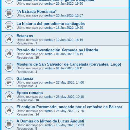
Último mensaje por
serba
«
26 Jun 2020, 19:50
"A Estrada Románica"
Último mensaje por
serba
«
23 Jun 2020, 12:57
La historia del periodismo santiagués
Último mensaje por
serba
«
18 Jun 2020, 19:20
Betanzos
Último mensaje por
serba
«
12 Jun 2020, 18:19
Respuestas:
7
Premio de Investigación Xermade na Historia
Último mensaje por
serba
«
01 Jun 2020, 18:19
Respuestas:
10
Mosteiro de San Salvador de Cancelada (Cervantes, Lugo)
Último mensaje por
serba
«
01 Jun 2020, 18:11
Respuestas:
1
Gallaecia
Último mensaje por
serba
«
27 May 2020, 14:06
Respuestas:
4
Época romana
Último mensaje por
serba
«
26 May 2020, 19:10
Respuestas:
10
El antiguo Portomarín, anegado por el embalse de Belesar
Último mensaje por
serba
«
24 May 2020, 17:20
Respuestas:
14
A Domus do Mitreo de Lucus Augusti
Último mensaje por
serba
«
15 May 2020, 12:33
Respuestas:
5