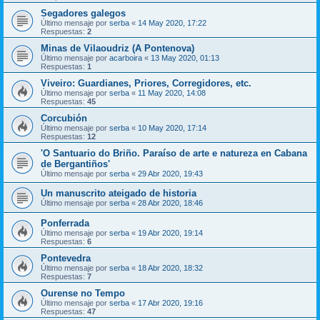
Segadores galegos
Último mensaje por
serba
«
14 May 2020, 17:22
Respuestas:
2
Minas de Vilaoudriz (A Pontenova)
Último mensaje por
acarboira
«
13 May 2020, 01:13
Respuestas:
1
Viveiro: Guardianes, Priores, Corregidores, etc.
Último mensaje por
serba
«
11 May 2020, 14:08
Respuestas:
45
Corcubión
Último mensaje por
serba
«
10 May 2020, 17:14
Respuestas:
12
'O Santuario do Briño. Paraíso de arte e natureza en Cabana
de Bergantiños'
Último mensaje por
serba
«
29 Abr 2020, 19:43
Un manuscrito ateigado de historia
Último mensaje por
serba
«
28 Abr 2020, 18:46
Ponferrada
Último mensaje por
serba
«
19 Abr 2020, 19:14
Respuestas:
6
Pontevedra
Último mensaje por
serba
«
18 Abr 2020, 18:32
Respuestas:
7
Ourense no Tempo
Último mensaje por
serba
«
17 Abr 2020, 19:16
Respuestas:
47