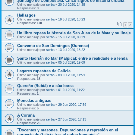
Santiago de Compostela. Cinco siglos de historia urbana”
Último mensaje por
serba
«
20 Jul 2020, 14:38
Respuestas:
3
Hallazgos
Último mensaje por
serba
«
19 Jul 2020, 18:23
Respuestas:
110
1
2
Un libro repasa la historia de San Juan de la Mata y su linaje
Último mensaje por
serba
«
15 Jul 2020, 09:29
Convento de San Domingos (Ourense)
Último mensaje por
serba
«
13 Jul 2020, 18:22
Santo Hadrián do Mar (Malpica): entre a realidade e a lenda
Último mensaje por
serba
«
05 Jul 2020, 19:09
Lagares rupestres de Galicia
Último mensaje por
serba
«
03 Jul 2020, 11:59
Respuestas:
15
Quereño (Rubiá) e a súa barca
Último mensaje por
serba
«
01 Jul 2020, 11:22
Respuestas:
1
Monedas antiguas
Último mensaje por
serba
«
29 Jun 2020, 17:59
Respuestas:
5
A Coruña
Último mensaje por
serba
«
27 Jun 2020, 17:13
Respuestas:
25
"Docentes y masones. Depuraciones y represión en el
noroeste de Galicia tras el golpe franquista"