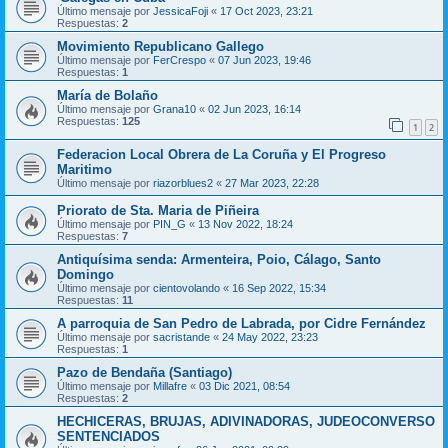
Último mensaje por
JessicaFoji
«
17 Oct 2023, 23:21
Respuestas:
2
Movimiento Republicano Gallego
Último mensaje por
FerCrespo
«
07 Jun 2023, 19:46
Respuestas:
1
María de Bolaño
Último mensaje por
Grana10
«
02 Jun 2023, 16:14
Respuestas:
125
1
2
Federacion Local Obrera de La Coruña y El Progreso
Maritimo
Último mensaje por
riazorblues2
«
27 Mar 2023, 22:28
Priorato de Sta. Maria de Piñeira
Último mensaje por
PIN_G
«
13 Nov 2022, 18:24
Respuestas:
7
Antiquísima senda: Armenteira, Poio, Cálago, Santo
Domingo
Último mensaje por
cientovolando
«
16 Sep 2022, 15:34
Respuestas:
11
A parroquia de San Pedro de Labrada, por Cidre Fernández
Último mensaje por
sacristande
«
24 May 2022, 23:23
Respuestas:
1
Pazo de Bendaña (Santiago)
Último mensaje por
Millafre
«
03 Dic 2021, 08:54
Respuestas:
2
HECHICERAS, BRUJAS, ADIVINADORAS, JUDEOCONVERSO
SENTENCIADOS