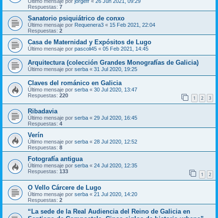
Último mensaje por
jorgefr
«
26 Jun 2021, 09:29
Respuestas:
7
Sanatorio psiquiátrico de conxo
Último mensaje por
Requenera3
«
15 Feb 2021, 22:04
Respuestas:
2
Casa de Maternidad y Expósitos de Lugo
Último mensaje por
pascoli45
«
05 Feb 2021, 14:45
Arquitectura (colección Grandes Monografías de Galicia)
Último mensaje por
serba
«
31 Jul 2020, 19:25
Claves del románico en Galicia
Último mensaje por
serba
«
30 Jul 2020, 13:47
Respuestas:
220
1
2
3
Ribadavia
Último mensaje por
serba
«
29 Jul 2020, 16:45
Respuestas:
4
Verín
Último mensaje por
serba
«
28 Jul 2020, 12:52
Respuestas:
8
Fotografía antigua
Último mensaje por
serba
«
24 Jul 2020, 12:35
Respuestas:
133
1
2
O Vello Cárcere de Lugo
Último mensaje por
serba
«
21 Jul 2020, 14:20
Respuestas:
2
“La sede de la Real Audiencia del Reino de Galicia en