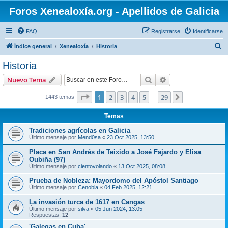
Foros Xenealoxía.org - Apellidos de Galicia
FAQ
Registrarse
Identificarse
B
Índice general
Xenealoxía
Historia
u
Historia
s
Buscar
Búsqueda avanzad
Nuevo Tema
c
a
Página
1
de
29
1
2
3
4
5
29
Siguiente
1443 temas
…
r
Temas
Tradiciones agrícolas en Galicia
Último mensaje por
Mend0sa
«
23 Oct 2025, 13:50
Placa en San Andrés de Teixido a José Fajardo y Elisa
Oubiña (97)
Último mensaje por
cientovolando
«
13 Oct 2025, 08:08
Prueba de Nobleza: Mayordomo del Apóstol Santiago
Último mensaje por
Cenobia
«
04 Feb 2025, 12:21
La invasión turca de 1617 en Cangas
Último mensaje por
silva
«
05 Jun 2024, 13:05
Respuestas:
12
'Galegas en Cuba'