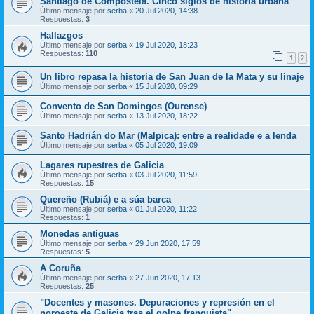
Santiago de Compostela. Cinco siglos de historia urbana”
Último mensaje por
serba
«
20 Jul 2020, 14:38
Respuestas:
3
Hallazgos
Último mensaje por
serba
«
19 Jul 2020, 18:23
Respuestas:
110
1
2
Un libro repasa la historia de San Juan de la Mata y su linaje
Último mensaje por
serba
«
15 Jul 2020, 09:29
Convento de San Domingos (Ourense)
Último mensaje por
serba
«
13 Jul 2020, 18:22
Santo Hadrián do Mar (Malpica): entre a realidade e a lenda
Último mensaje por
serba
«
05 Jul 2020, 19:09
Lagares rupestres de Galicia
Último mensaje por
serba
«
03 Jul 2020, 11:59
Respuestas:
15
Quereño (Rubiá) e a súa barca
Último mensaje por
serba
«
01 Jul 2020, 11:22
Respuestas:
1
Monedas antiguas
Último mensaje por
serba
«
29 Jun 2020, 17:59
Respuestas:
5
A Coruña
Último mensaje por
serba
«
27 Jun 2020, 17:13
Respuestas:
25
"Docentes y masones. Depuraciones y represión en el
noroeste de Galicia tras el golpe franquista"