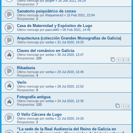
Último mensaje por
jorgefr
«
26 Jun 2021, 09:29
Respuestas:
7
Sanatorio psiquiátrico de conxo
Último mensaje por
Requenera3
«
15 Feb 2021, 22:04
Respuestas:
2
Casa de Maternidad y Expósitos de Lugo
Último mensaje por
pascoli45
«
05 Feb 2021, 14:45
Arquitectura (colección Grandes Monografías de Galicia)
Último mensaje por
serba
«
31 Jul 2020, 19:25
Claves del románico en Galicia
Último mensaje por
serba
«
30 Jul 2020, 13:47
Respuestas:
220
1
2
3
Ribadavia
Último mensaje por
serba
«
29 Jul 2020, 16:45
Respuestas:
4
Verín
Último mensaje por
serba
«
28 Jul 2020, 12:52
Respuestas:
8
Fotografía antigua
Último mensaje por
serba
«
24 Jul 2020, 12:35
Respuestas:
133
1
2
O Vello Cárcere de Lugo
Último mensaje por
serba
«
21 Jul 2020, 14:20
Respuestas:
2
“La sede de la Real Audiencia del Reino de Galicia en