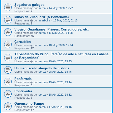
Segadores galegos
Último mensaje por
serba
«
14 May 2020, 17:22
Respuestas:
2
Minas de Vilaoudriz (A Pontenova)
Último mensaje por
acarboira
«
13 May 2020, 01:13
Respuestas:
1
Viveiro: Guardianes, Priores, Corregidores, etc.
Último mensaje por
serba
«
11 May 2020, 14:08
Respuestas:
45
Corcubión
Último mensaje por
serba
«
10 May 2020, 17:14
Respuestas:
12
'O Santuario do Briño. Paraíso de arte e natureza en Cabana
de Bergantiños'
Último mensaje por
serba
«
29 Abr 2020, 19:43
Un manuscrito ateigado de historia
Último mensaje por
serba
«
28 Abr 2020, 18:46
Ponferrada
Último mensaje por
serba
«
19 Abr 2020, 19:14
Respuestas:
6
Pontevedra
Último mensaje por
serba
«
18 Abr 2020, 18:32
Respuestas:
7
Ourense no Tempo
Último mensaje por
serba
«
17 Abr 2020, 19:16
Respuestas:
47