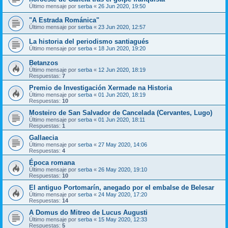
Último mensaje por
serba
«
26 Jun 2020, 19:50
"A Estrada Románica"
Último mensaje por
serba
«
23 Jun 2020, 12:57
La historia del periodismo santiagués
Último mensaje por
serba
«
18 Jun 2020, 19:20
Betanzos
Último mensaje por
serba
«
12 Jun 2020, 18:19
Respuestas:
7
Premio de Investigación Xermade na Historia
Último mensaje por
serba
«
01 Jun 2020, 18:19
Respuestas:
10
Mosteiro de San Salvador de Cancelada (Cervantes, Lugo)
Último mensaje por
serba
«
01 Jun 2020, 18:11
Respuestas:
1
Gallaecia
Último mensaje por
serba
«
27 May 2020, 14:06
Respuestas:
4
Época romana
Último mensaje por
serba
«
26 May 2020, 19:10
Respuestas:
10
El antiguo Portomarín, anegado por el embalse de Belesar
Último mensaje por
serba
«
24 May 2020, 17:20
Respuestas:
14
A Domus do Mitreo de Lucus Augusti
Último mensaje por
serba
«
15 May 2020, 12:33
Respuestas:
5