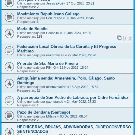
Último mensaje por
JessicaFoji
«
17 Oct 2023, 23:21
Respuestas:
2
Movimiento Republicano Gallego
Último mensaje por
FerCrespo
«
07 Jun 2023, 19:46
Respuestas:
1
María de Bolaño
Último mensaje por
Grana10
«
02 Jun 2023, 16:14
Respuestas:
125
1
2
Federacion Local Obrera de La Coruña y El Progreso
Maritimo
Último mensaje por
riazorblues2
«
27 Mar 2023, 22:28
Priorato de Sta. Maria de Piñeira
Último mensaje por
PIN_G
«
13 Nov 2022, 18:24
Respuestas:
7
Antiquísima senda: Armenteira, Poio, Cálago, Santo
Domingo
Último mensaje por
cientovolando
«
16 Sep 2022, 15:34
Respuestas:
11
A parroquia de San Pedro de Labrada, por Cidre Fernández
Último mensaje por
sacristande
«
24 May 2022, 23:23
Respuestas:
1
Pazo de Bendaña (Santiago)
Último mensaje por
Millafre
«
03 Dic 2021, 08:54
Respuestas:
2
HECHICERAS, BRUJAS, ADIVINADORAS, JUDEOCONVERSO
SENTENCIADOS