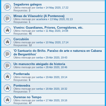
Segadores galegos
Último mensaje por
serba
«
14 May 2020, 17:22
Respuestas:
2
Minas de Vilaoudriz (A Pontenova)
Último mensaje por
acarboira
«
13 May 2020, 01:13
Respuestas:
1
Viveiro: Guardianes, Priores, Corregidores, etc.
Último mensaje por
serba
«
11 May 2020, 14:08
Respuestas:
45
Corcubión
Último mensaje por
serba
«
10 May 2020, 17:14
Respuestas:
12
'O Santuario do Briño. Paraíso de arte e natureza en Cabana
de Bergantiños'
Último mensaje por
serba
«
29 Abr 2020, 19:43
Un manuscrito ateigado de historia
Último mensaje por
serba
«
28 Abr 2020, 18:46
Ponferrada
Último mensaje por
serba
«
19 Abr 2020, 19:14
Respuestas:
6
Pontevedra
Último mensaje por
serba
«
18 Abr 2020, 18:32
Respuestas:
7
Ourense no Tempo
Último mensaje por
serba
«
17 Abr 2020, 19:16
Respuestas:
47