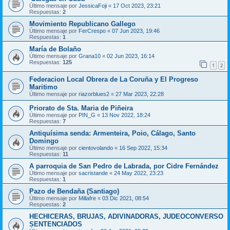
Último mensaje por
JessicaFoji
«
17 Oct 2023, 23:21
Respuestas:
2
Movimiento Republicano Gallego
Último mensaje por
FerCrespo
«
07 Jun 2023, 19:46
Respuestas:
1
María de Bolaño
Último mensaje por
Grana10
«
02 Jun 2023, 16:14
Respuestas:
125
1
2
Federacion Local Obrera de La Coruña y El Progreso
Maritimo
Último mensaje por
riazorblues2
«
27 Mar 2023, 22:28
Priorato de Sta. Maria de Piñeira
Último mensaje por
PIN_G
«
13 Nov 2022, 18:24
Respuestas:
7
Antiquísima senda: Armenteira, Poio, Cálago, Santo
Domingo
Último mensaje por
cientovolando
«
16 Sep 2022, 15:34
Respuestas:
11
A parroquia de San Pedro de Labrada, por Cidre Fernández
Último mensaje por
sacristande
«
24 May 2022, 23:23
Respuestas:
1
Pazo de Bendaña (Santiago)
Último mensaje por
Millafre
«
03 Dic 2021, 08:54
Respuestas:
2
HECHICERAS, BRUJAS, ADIVINADORAS, JUDEOCONVERSO
SENTENCIADOS