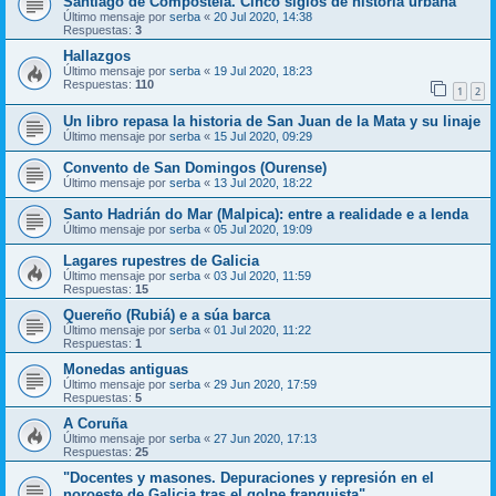
Santiago de Compostela. Cinco siglos de historia urbana”
Último mensaje por
serba
«
20 Jul 2020, 14:38
Respuestas:
3
Hallazgos
Último mensaje por
serba
«
19 Jul 2020, 18:23
Respuestas:
110
1
2
Un libro repasa la historia de San Juan de la Mata y su linaje
Último mensaje por
serba
«
15 Jul 2020, 09:29
Convento de San Domingos (Ourense)
Último mensaje por
serba
«
13 Jul 2020, 18:22
Santo Hadrián do Mar (Malpica): entre a realidade e a lenda
Último mensaje por
serba
«
05 Jul 2020, 19:09
Lagares rupestres de Galicia
Último mensaje por
serba
«
03 Jul 2020, 11:59
Respuestas:
15
Quereño (Rubiá) e a súa barca
Último mensaje por
serba
«
01 Jul 2020, 11:22
Respuestas:
1
Monedas antiguas
Último mensaje por
serba
«
29 Jun 2020, 17:59
Respuestas:
5
A Coruña
Último mensaje por
serba
«
27 Jun 2020, 17:13
Respuestas:
25
"Docentes y masones. Depuraciones y represión en el
noroeste de Galicia tras el golpe franquista"