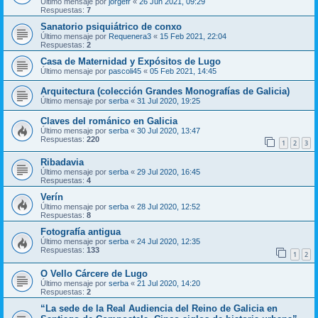
Último mensaje por
jorgefr
«
26 Jun 2021, 09:29
Respuestas:
7
Sanatorio psiquiátrico de conxo
Último mensaje por
Requenera3
«
15 Feb 2021, 22:04
Respuestas:
2
Casa de Maternidad y Expósitos de Lugo
Último mensaje por
pascoli45
«
05 Feb 2021, 14:45
Arquitectura (colección Grandes Monografías de Galicia)
Último mensaje por
serba
«
31 Jul 2020, 19:25
Claves del románico en Galicia
Último mensaje por
serba
«
30 Jul 2020, 13:47
Respuestas:
220
1
2
3
Ribadavia
Último mensaje por
serba
«
29 Jul 2020, 16:45
Respuestas:
4
Verín
Último mensaje por
serba
«
28 Jul 2020, 12:52
Respuestas:
8
Fotografía antigua
Último mensaje por
serba
«
24 Jul 2020, 12:35
Respuestas:
133
1
2
O Vello Cárcere de Lugo
Último mensaje por
serba
«
21 Jul 2020, 14:20
Respuestas:
2
“La sede de la Real Audiencia del Reino de Galicia en