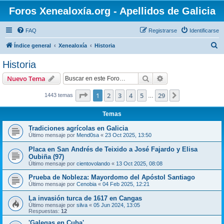
Foros Xenealoxía.org - Apellidos de Galicia
FAQ
Registrarse
Identificarse
B
Índice general
Xenealoxía
Historia
u
Historia
s
Buscar
Búsqueda avanzad
Nuevo Tema
c
a
Página
1
de
29
1
2
3
4
5
29
Siguiente
1443 temas
…
r
Temas
Tradiciones agrícolas en Galicia
Último mensaje por
Mend0sa
«
23 Oct 2025, 13:50
Placa en San Andrés de Teixido a José Fajardo y Elisa
Oubiña (97)
Último mensaje por
cientovolando
«
13 Oct 2025, 08:08
Prueba de Nobleza: Mayordomo del Apóstol Santiago
Último mensaje por
Cenobia
«
04 Feb 2025, 12:21
La invasión turca de 1617 en Cangas
Último mensaje por
silva
«
05 Jun 2024, 13:05
Respuestas:
12
'Galegas en Cuba'