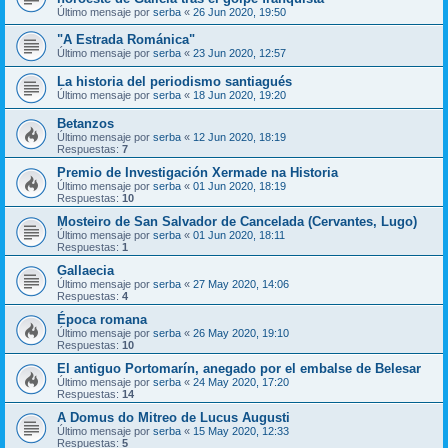
Último mensaje por
serba
«
26 Jun 2020, 19:50
"A Estrada Románica"
Último mensaje por
serba
«
23 Jun 2020, 12:57
La historia del periodismo santiagués
Último mensaje por
serba
«
18 Jun 2020, 19:20
Betanzos
Último mensaje por
serba
«
12 Jun 2020, 18:19
Respuestas:
7
Premio de Investigación Xermade na Historia
Último mensaje por
serba
«
01 Jun 2020, 18:19
Respuestas:
10
Mosteiro de San Salvador de Cancelada (Cervantes, Lugo)
Último mensaje por
serba
«
01 Jun 2020, 18:11
Respuestas:
1
Gallaecia
Último mensaje por
serba
«
27 May 2020, 14:06
Respuestas:
4
Época romana
Último mensaje por
serba
«
26 May 2020, 19:10
Respuestas:
10
El antiguo Portomarín, anegado por el embalse de Belesar
Último mensaje por
serba
«
24 May 2020, 17:20
Respuestas:
14
A Domus do Mitreo de Lucus Augusti
Último mensaje por
serba
«
15 May 2020, 12:33
Respuestas:
5