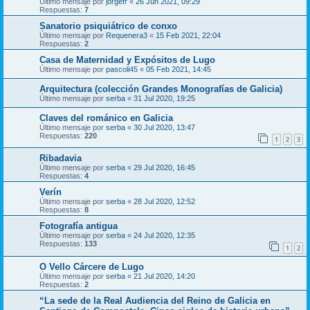
Último mensaje por
jorgefr
«
26 Jun 2021, 09:29
Respuestas:
7
Sanatorio psiquiátrico de conxo
Último mensaje por
Requenera3
«
15 Feb 2021, 22:04
Respuestas:
2
Casa de Maternidad y Expósitos de Lugo
Último mensaje por
pascoli45
«
05 Feb 2021, 14:45
Arquitectura (colección Grandes Monografías de Galicia)
Último mensaje por
serba
«
31 Jul 2020, 19:25
Claves del románico en Galicia
Último mensaje por
serba
«
30 Jul 2020, 13:47
Respuestas:
220
1
2
3
Ribadavia
Último mensaje por
serba
«
29 Jul 2020, 16:45
Respuestas:
4
Verín
Último mensaje por
serba
«
28 Jul 2020, 12:52
Respuestas:
8
Fotografía antigua
Último mensaje por
serba
«
24 Jul 2020, 12:35
Respuestas:
133
1
2
O Vello Cárcere de Lugo
Último mensaje por
serba
«
21 Jul 2020, 14:20
Respuestas:
2
“La sede de la Real Audiencia del Reino de Galicia en