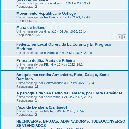
Último mensaje por
JessicaFoji
«
17 Oct 2023, 23:21
Respuestas:
2
Movimiento Republicano Gallego
Último mensaje por
FerCrespo
«
07 Jun 2023, 19:46
Respuestas:
1
María de Bolaño
Último mensaje por
Grana10
«
02 Jun 2023, 16:14
Respuestas:
125
1
2
Federacion Local Obrera de La Coruña y El Progreso
Maritimo
Último mensaje por
riazorblues2
«
27 Mar 2023, 22:28
Priorato de Sta. Maria de Piñeira
Último mensaje por
PIN_G
«
13 Nov 2022, 18:24
Respuestas:
7
Antiquísima senda: Armenteira, Poio, Cálago, Santo
Domingo
Último mensaje por
cientovolando
«
16 Sep 2022, 15:34
Respuestas:
11
A parroquia de San Pedro de Labrada, por Cidre Fernández
Último mensaje por
sacristande
«
24 May 2022, 23:23
Respuestas:
1
Pazo de Bendaña (Santiago)
Último mensaje por
Millafre
«
03 Dic 2021, 08:54
Respuestas:
2
HECHICERAS, BRUJAS, ADIVINADORAS, JUDEOCONVERSO
SENTENCIADOS