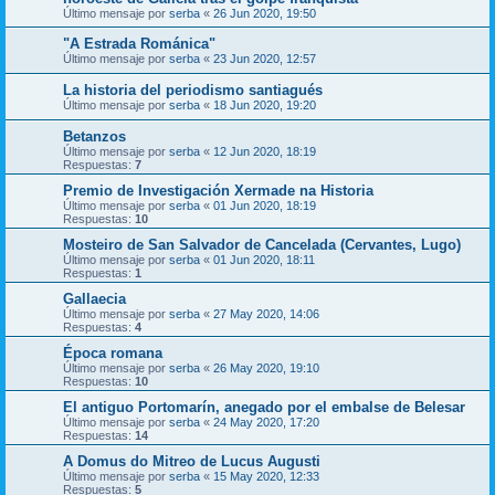
Último mensaje por
serba
«
26 Jun 2020, 19:50
"A Estrada Románica"
Último mensaje por
serba
«
23 Jun 2020, 12:57
La historia del periodismo santiagués
Último mensaje por
serba
«
18 Jun 2020, 19:20
Betanzos
Último mensaje por
serba
«
12 Jun 2020, 18:19
Respuestas:
7
Premio de Investigación Xermade na Historia
Último mensaje por
serba
«
01 Jun 2020, 18:19
Respuestas:
10
Mosteiro de San Salvador de Cancelada (Cervantes, Lugo)
Último mensaje por
serba
«
01 Jun 2020, 18:11
Respuestas:
1
Gallaecia
Último mensaje por
serba
«
27 May 2020, 14:06
Respuestas:
4
Época romana
Último mensaje por
serba
«
26 May 2020, 19:10
Respuestas:
10
El antiguo Portomarín, anegado por el embalse de Belesar
Último mensaje por
serba
«
24 May 2020, 17:20
Respuestas:
14
A Domus do Mitreo de Lucus Augusti
Último mensaje por
serba
«
15 May 2020, 12:33
Respuestas:
5