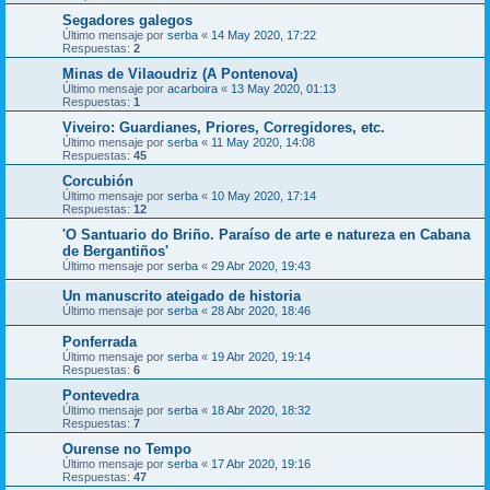
Segadores galegos
Último mensaje por
serba
«
14 May 2020, 17:22
Respuestas:
2
Minas de Vilaoudriz (A Pontenova)
Último mensaje por
acarboira
«
13 May 2020, 01:13
Respuestas:
1
Viveiro: Guardianes, Priores, Corregidores, etc.
Último mensaje por
serba
«
11 May 2020, 14:08
Respuestas:
45
Corcubión
Último mensaje por
serba
«
10 May 2020, 17:14
Respuestas:
12
'O Santuario do Briño. Paraíso de arte e natureza en Cabana
de Bergantiños'
Último mensaje por
serba
«
29 Abr 2020, 19:43
Un manuscrito ateigado de historia
Último mensaje por
serba
«
28 Abr 2020, 18:46
Ponferrada
Último mensaje por
serba
«
19 Abr 2020, 19:14
Respuestas:
6
Pontevedra
Último mensaje por
serba
«
18 Abr 2020, 18:32
Respuestas:
7
Ourense no Tempo
Último mensaje por
serba
«
17 Abr 2020, 19:16
Respuestas:
47