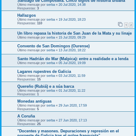
Santiago de Compostela. Cinco siglos de historia urbana”
Último mensaje por
serba
«
20 Jul 2020, 14:38
Respuestas:
3
Hallazgos
Último mensaje por
serba
«
19 Jul 2020, 18:23
Respuestas:
110
1
2
Un libro repasa la historia de San Juan de la Mata y su linaje
Último mensaje por
serba
«
15 Jul 2020, 09:29
Convento de San Domingos (Ourense)
Último mensaje por
serba
«
13 Jul 2020, 18:22
Santo Hadrián do Mar (Malpica): entre a realidade e a lenda
Último mensaje por
serba
«
05 Jul 2020, 19:09
Lagares rupestres de Galicia
Último mensaje por
serba
«
03 Jul 2020, 11:59
Respuestas:
15
Quereño (Rubiá) e a súa barca
Último mensaje por
serba
«
01 Jul 2020, 11:22
Respuestas:
1
Monedas antiguas
Último mensaje por
serba
«
29 Jun 2020, 17:59
Respuestas:
5
A Coruña
Último mensaje por
serba
«
27 Jun 2020, 17:13
Respuestas:
25
"Docentes y masones. Depuraciones y represión en el
noroeste de Galicia tras el golpe franquista"