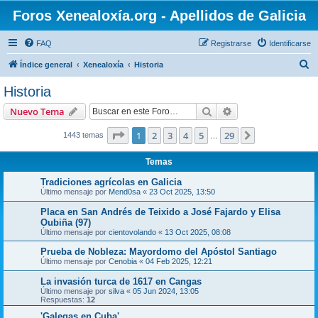
Foros Xenealoxía.org - Apellidos de Galicia
FAQ
Registrarse
Identificarse
B
Índice general
Xenealoxía
Historia
u
Historia
s
Buscar
Búsqueda avanzad
Nuevo Tema
c
a
Página
1
de
29
1
2
3
4
5
29
Siguiente
1443 temas
…
r
Temas
Tradiciones agrícolas en Galicia
Último mensaje por
Mend0sa
«
23 Oct 2025, 13:50
Placa en San Andrés de Teixido a José Fajardo y Elisa
Oubiña (97)
Último mensaje por
cientovolando
«
13 Oct 2025, 08:08
Prueba de Nobleza: Mayordomo del Apóstol Santiago
Último mensaje por
Cenobia
«
04 Feb 2025, 12:21
La invasión turca de 1617 en Cangas
Último mensaje por
silva
«
05 Jun 2024, 13:05
Respuestas:
12
'Galegas en Cuba'