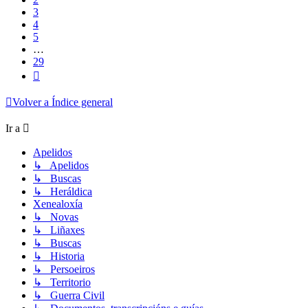
3
4
5
…
29
Siguiente
Volver a Índice general
Ir a
Apelidos
↳ Apelidos
↳ Buscas
↳ Heráldica
Xenealoxía
↳ Novas
↳ Liñaxes
↳ Buscas
↳ Historia
↳ Persoeiros
↳ Territorio
↳ Guerra Civil