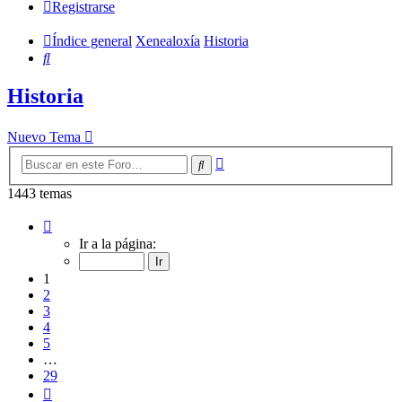
Registrarse
Índice general
Xenealoxía
Historia
Buscar
Historia
Nuevo Tema
Búsqueda
Buscar
avanzada
1443 temas
Página
1
Ir a la página:
de
29
1
2
3
4
5
…
29
Siguiente