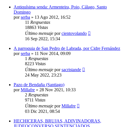
Antiquísima senda: Armenteira, Poio, Cálago, Santo
Domingo
por
serba
»
13 Ago 2012, 16:52
11
Respuestas
18863
Vistas
Último mensaje
por
cientovolando
16 Sep 2022, 15:34
A parroquia de San Pedro de Labrada, por Cidre Fernández
por
serba
»
11 Nov 2014, 09:09
1
Respuestas
8223
Vistas
Último mensaje
por
sacristande
24 May 2022, 23:23
Pazo de Bendaña (Santiago)
por
Millafre
»
28 Nov 2021, 10:33
2
Respuestas
9711
Vistas
Último mensaje
por
Millafre
03 Dic 2021, 08:54
HECHICERAS, BRUJAS, ADIVINADORAS,
JUDEOCONVERSO SENTENCIADOS