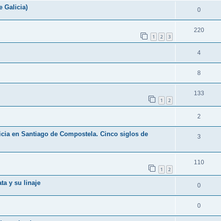
 Galicia)
0
220
1
2
3
4
8
133
1
2
2
icia en Santiago de Compostela. Cinco siglos de
3
110
1
2
ta y su linaje
0
0