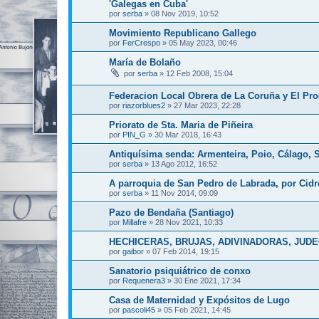
'Galegas en Cuba'
por
serba
»
08 Nov 2019, 10:52
Movimiento Republicano Gallego
por
FerCrespo
»
05 May 2023, 00:46
María de Bolaño
por
serba
»
12 Feb 2008, 15:04
Federacion Local Obrera de La Coruña y El Pr
por
riazorblues2
»
27 Mar 2023, 22:28
Priorato de Sta. Maria de Piñeira
por
PIN_G
»
30 Mar 2018, 16:43
Antiquísima senda: Armenteira, Poio, Cálago,
por
serba
»
13 Ago 2012, 16:52
A parroquia de San Pedro de Labrada, por Cid
por
serba
»
11 Nov 2014, 09:09
Pazo de Bendaña (Santiago)
por
Millafre
»
28 Nov 2021, 10:33
HECHICERAS, BRUJAS, ADIVINADORAS, JU
por
gaibor
»
07 Feb 2014, 19:15
Sanatorio psiquiátrico de conxo
por
Requenera3
»
30 Ene 2021, 17:34
Casa de Maternidad y Expósitos de Lugo
por
pascoli45
»
05 Feb 2021, 14:45