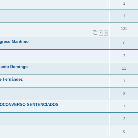
2
1
125
1
2
ogreso Maritimo
0
7
 Santo Domingo
11
re Fernández
1
2
DEOCONVERSO SENTENCIADOS
7
2
0