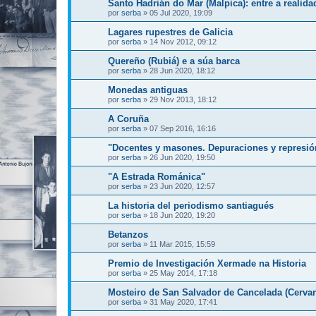
Santo Hadrián do Mar (Malpica): entre a realida
por
serba
»
05 Jul 2020, 19:09
Lagares rupestres de Galicia
por
serba
»
14 Nov 2012, 09:12
Quereño (Rubiá) e a súa barca
por
serba
»
28 Jun 2020, 18:12
Monedas antiguas
por
serba
»
29 Nov 2013, 18:12
A Coruña
por
serba
»
07 Sep 2016, 16:16
"Docentes y masones. Depuraciones y represión 
por
serba
»
26 Jun 2020, 19:50
"A Estrada Románica"
por
serba
»
23 Jun 2020, 12:57
La historia del periodismo santiagués
por
serba
»
18 Jun 2020, 19:20
Betanzos
por
serba
»
11 Mar 2015, 15:59
Premio de Investigación Xermade na Historia
por
serba
»
25 May 2014, 17:18
Mosteiro de San Salvador de Cancelada (Cervan
por
serba
»
31 May 2020, 17:41