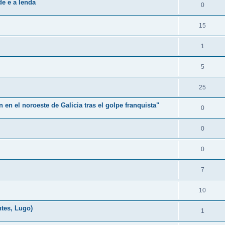
de e a lenda
0
15
1
5
25
en el noroeste de Galicia tras el golpe franquista"
0
0
0
7
10
tes, Lugo)
1