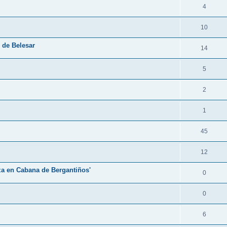
4
10
 de Belesar
14
5
2
1
45
12
eza en Cabana de Bergantiños'
0
0
6