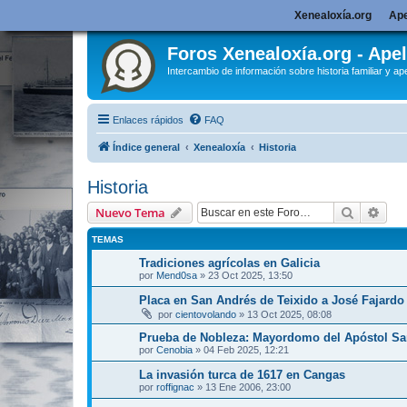
Xenealoxía.org
Ape
Foros Xenealoxía.org - Apel
Intercambio de información sobre historia familiar y ape
Enlaces rápidos
FAQ
Índice general
Xenealoxía
Historia
Historia
Buscar
Bús
Nuevo Tema
TEMAS
Tradiciones agrícolas en Galicia
por
Mend0sa
»
23 Oct 2025, 13:50
Placa en San Andrés de Teixido a José Fajardo 
por
cientovolando
»
13 Oct 2025, 08:08
Prueba de Nobleza: Mayordomo del Apóstol Sa
por
Cenobia
»
04 Feb 2025, 12:21
La invasión turca de 1617 en Cangas
por
roffignac
»
13 Ene 2006, 23:00