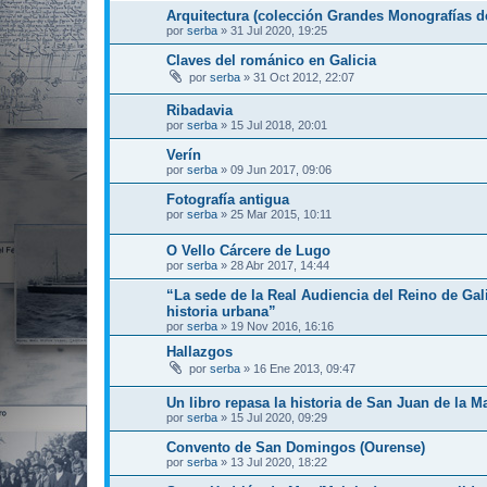
Arquitectura (colección Grandes Monografías de
por
serba
»
31 Jul 2020, 19:25
Claves del románico en Galicia
por
serba
»
31 Oct 2012, 22:07
Ribadavia
por
serba
»
15 Jul 2018, 20:01
Verín
por
serba
»
09 Jun 2017, 09:06
Fotografía antigua
por
serba
»
25 Mar 2015, 10:11
O Vello Cárcere de Lugo
por
serba
»
28 Abr 2017, 14:44
“La sede de la Real Audiencia del Reino de Gal
historia urbana”
por
serba
»
19 Nov 2016, 16:16
Hallazgos
por
serba
»
16 Ene 2013, 09:47
Un libro repasa la historia de San Juan de la Ma
por
serba
»
15 Jul 2020, 09:29
Convento de San Domingos (Ourense)
por
serba
»
13 Jul 2020, 18:22