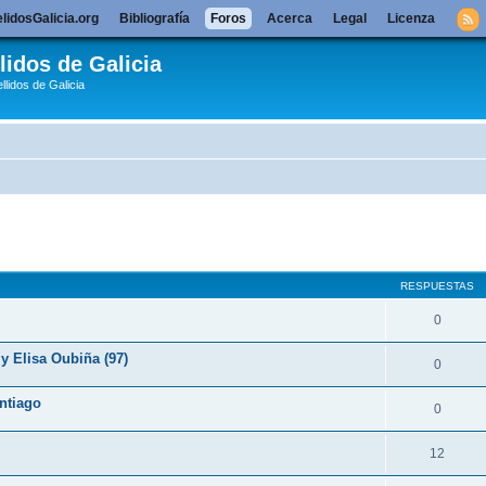
lidosGalicia.org
Bibliografía
Foros
Acerca
Legal
Licenza
lidos de Galicia
llidos de Galicia
queda avanzada
RESPUESTAS
0
y Elisa Oubiña (97)
0
ntiago
0
12