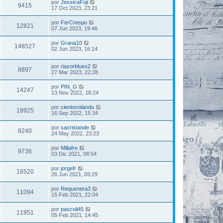
por
JessicaFoji
9415
17 Oct 2023, 23:21
por
FerCrespo
12821
07 Jun 2023, 19:46
por
Grana10
148527
02 Jun 2023, 16:14
por
riazorblues2
8897
27 Mar 2023, 22:28
por
PIN_G
14247
13 Nov 2022, 18:24
por
cientovolando
18925
16 Sep 2022, 15:34
por
sacristande
8240
24 May 2022, 23:23
por
Millafre
9736
03 Dic 2021, 08:54
por
jorgefr
16520
26 Jun 2021, 09:29
por
Requenera3
11094
15 Feb 2021, 22:04
por
pascoli45
11951
05 Feb 2021, 14:45