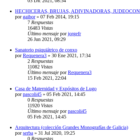
03 Dic 2021, 08:54
HECHICERAS, BRUJAS, ADIVINADORAS, JUDEOCO
por
gaibor
»
07 Feb 2014, 19:15
7
Respuestas
16483
Vistas
Último mensaje
por
jorgefr
26 Jun 2021, 09:29
Sanatorio psiquiátrico de conxo
por
Requenera3
»
30 Ene 2021, 17:34
2
Respuestas
11082
Vistas
Último mensaje
por
Requenera3
15 Feb 2021, 22:04
Casa de Maternidad y Expósitos de Lugo
por
pascoli45
»
05 Feb 2021, 14:45
0
Respuestas
11920
Vistas
Último mensaje
por
pascoli45
05 Feb 2021, 14:45
Arquitectura (colección Grandes Monografías de Galicia)
por
serba
»
31 Jul 2020, 19:25
0
Respuestas