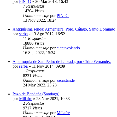
por
PIN_G
»
30 Mar 2018, 16:43
7
Respuestas
14204
Vistas
Último mensaje
por
PIN_G
13 Nov 2022, 18:24
Antiquísima senda: Armenteira, Poio, Cálago, Santo Domingo
por
serba
»
13 Ago 2012, 16:52
11
Respuestas
18886
Vistas
Último mensaje
por
cientovolando
16 Sep 2022, 15:34
A parroquia de San Pedro de Labrada, por Cidre Fernández
por
serba
»
11 Nov 2014, 09:09
1
Respuestas
8231
Vistas
Último mensaje
por
sacristande
24 May 2022, 23:23
Pazo de Bendaña (Santiago)
por
Millafre
»
28 Nov 2021, 10:33
2
Respuestas
9717
Vistas
Último mensaje
por
Millafre