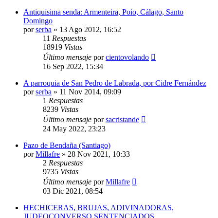
Antiquísima senda: Armenteira, Poio, Cálago, Santo
Domingo
por
serba
»
13 Ago 2012, 16:52
11
Respuestas
18919
Vistas
Último mensaje
por
cientovolando
16 Sep 2022, 15:34
A parroquia de San Pedro de Labrada, por Cidre Fernández
por
serba
»
11 Nov 2014, 09:09
1
Respuestas
8239
Vistas
Último mensaje
por
sacristande
24 May 2022, 23:23
Pazo de Bendaña (Santiago)
por
Millafre
»
28 Nov 2021, 10:33
2
Respuestas
9735
Vistas
Último mensaje
por
Millafre
03 Dic 2021, 08:54
HECHICERAS, BRUJAS, ADIVINADORAS,
JUDEOCONVERSO SENTENCIADOS