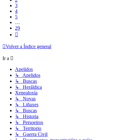
3
4
5
…
29
Siguiente
Volver a Índice general
Ir a
Apelidos
↳ Apelidos
↳ Buscas
↳ Heráldica
Xenealoxía
↳ Novas
↳ Liñaxes
↳ Buscas
↳ Historia
↳ Persoeiros
↳ Territorio
↳ Guerra Civil