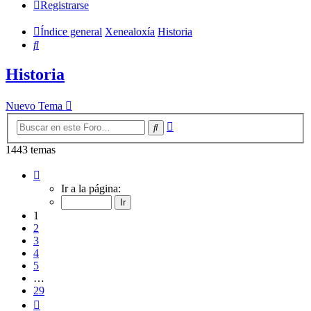
Registrarse
Índice general
Xenealoxía
Historia
Buscar
Historia
Nuevo Tema
Búsqueda
Buscar
avanzada
1443 temas
Página
1
Ir a la página:
de
29
1
2
3
4
5
…
29
Siguiente