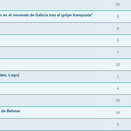
25
en el noroeste de Galicia tras el golpe franquista"
0
0
0
7
10
tes, Lugo)
1
4
10
 de Belesar
14
5