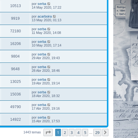
por
serba
10513
14 May 2020, 17:22
por
acarboira
9919
13 May 2020, 01:13
por
serba
72180
11 May 2020, 14:08
por
serba
16206
10 May 2020, 17:14
por
serba
9804
29 Abr 2020, 19:43
por
serba
9648
28 Abr 2020, 18:46
por
serba
13025
19 Abr 2020, 19:14
por
serba
15036
18 Abr 2020, 18:32
por
serba
49790
17 Abr 2020, 19:16
por
serba
14922
15 Abr 2020, 17:53
Página
1
de
29
1
2
3
4
5
29
Siguiente
1443 temas
…