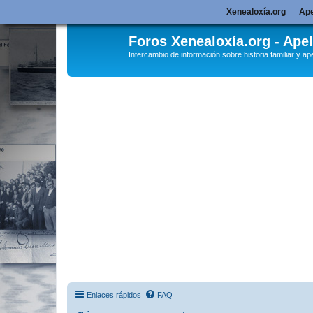
Xenealoxía.org
Ape
Foros Xenealoxía.org - Apel
Intercambio de información sobre historia familiar y ape
Enlaces rápidos
FAQ