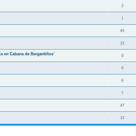
2
1
45
12
eza en Cabana de Bergantiños'
0
0
6
7
47
12