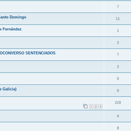
7
 Santo Domingo
11
re Fernández
1
2
DEOCONVERSO SENTENCIADOS
7
2
0
 Galicia)
0
220
1
2
3
4
8