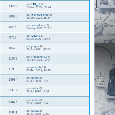
por
PIN_G
14204
13 Nov 2022, 18:24
por
cientovolando
18876
16 Sep 2022, 15:34
por
sacristande
8225
24 May 2022, 23:23
por
Millafre
9713
03 Dic 2021, 08:54
por
jorgefr
16478
26 Jun 2021, 09:29
por
Requenera3
11079
15 Feb 2021, 22:04
por
pascoli45
11919
05 Feb 2021, 14:45
por
serba
13994
31 Jul 2020, 19:25
por
serba
223138
30 Jul 2020, 13:47
por
serba
14875
29 Jul 2020, 16:45
por
serba
15831
28 Jul 2020, 12:52