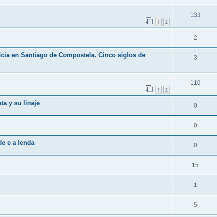
133
1
2
2
icia en Santiago de Compostela. Cinco siglos de
3
110
1
2
ta y su linaje
0
0
de e a lenda
0
15
1
5