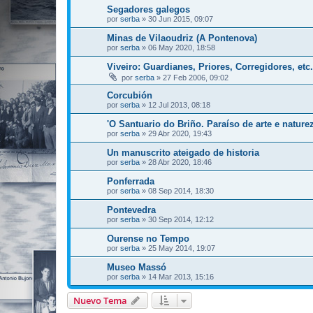
Segadores galegos
por
serba
»
30 Jun 2015, 09:07
Minas de Vilaoudriz (A Pontenova)
por
serba
»
06 May 2020, 18:58
Viveiro: Guardianes, Priores, Corregidores, etc.
por
serba
»
27 Feb 2006, 09:02
Corcubión
por
serba
»
12 Jul 2013, 08:18
'O Santuario do Briño. Paraíso de arte e natur
por
serba
»
29 Abr 2020, 19:43
Un manuscrito ateigado de historia
por
serba
»
28 Abr 2020, 18:46
Ponferrada
por
serba
»
08 Sep 2014, 18:30
Pontevedra
por
serba
»
30 Sep 2014, 12:12
Ourense no Tempo
por
serba
»
25 May 2014, 19:07
Museo Massó
por
serba
»
14 Mar 2013, 15:16
Nuevo Tema