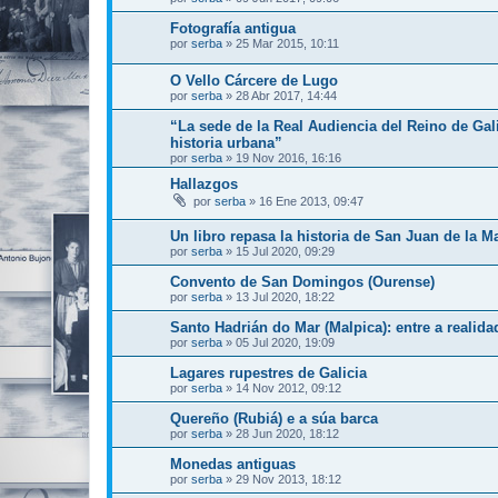
Fotografía antigua
por
serba
»
25 Mar 2015, 10:11
O Vello Cárcere de Lugo
por
serba
»
28 Abr 2017, 14:44
“La sede de la Real Audiencia del Reino de Gal
historia urbana”
por
serba
»
19 Nov 2016, 16:16
Hallazgos
por
serba
»
16 Ene 2013, 09:47
Un libro repasa la historia de San Juan de la Ma
por
serba
»
15 Jul 2020, 09:29
Convento de San Domingos (Ourense)
por
serba
»
13 Jul 2020, 18:22
Santo Hadrián do Mar (Malpica): entre a realida
por
serba
»
05 Jul 2020, 19:09
Lagares rupestres de Galicia
por
serba
»
14 Nov 2012, 09:12
Quereño (Rubiá) e a súa barca
por
serba
»
28 Jun 2020, 18:12
Monedas antiguas
por
serba
»
29 Nov 2013, 18:12