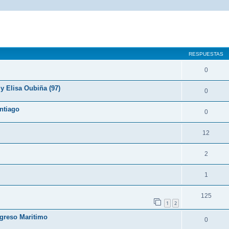
queda avanzada
RESPUESTAS
0
y Elisa Oubiña (97)
0
ntiago
0
12
2
1
125
1
2
ogreso Maritimo
0