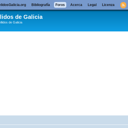
lidosGalicia.org
Bibliografía
Foros
Acerca
Legal
Licenza
lidos de Galicia
llidos de Galicia