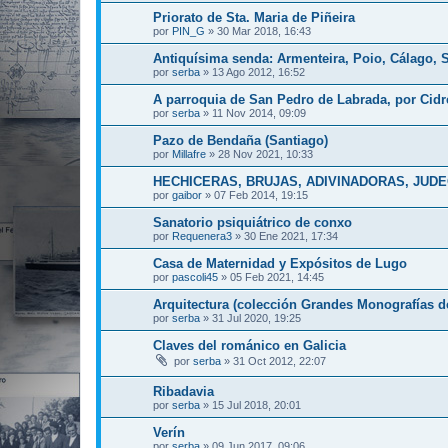
Priorato de Sta. Maria de Piñeira
por
PIN_G
»
30 Mar 2018, 16:43
Antiquísima senda: Armenteira, Poio, Cálago,
por
serba
»
13 Ago 2012, 16:52
A parroquia de San Pedro de Labrada, por Cid
por
serba
»
11 Nov 2014, 09:09
Pazo de Bendaña (Santiago)
por
Millafre
»
28 Nov 2021, 10:33
HECHICERAS, BRUJAS, ADIVINADORAS, JU
por
gaibor
»
07 Feb 2014, 19:15
Sanatorio psiquiátrico de conxo
por
Requenera3
»
30 Ene 2021, 17:34
Casa de Maternidad y Expósitos de Lugo
por
pascoli45
»
05 Feb 2021, 14:45
Arquitectura (colección Grandes Monografías de
por
serba
»
31 Jul 2020, 19:25
Claves del románico en Galicia
por
serba
»
31 Oct 2012, 22:07
Ribadavia
por
serba
»
15 Jul 2018, 20:01
Verín
por
serba
»
09 Jun 2017, 09:06