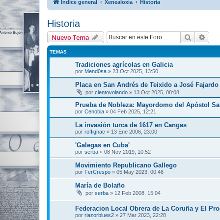
Índice general
Xenealoxía
Historia
Historia
Buscar
Bús
Nuevo Tema
TEMAS
Tradiciones agrícolas en Galicia
por
Mend0sa
»
23 Oct 2025, 13:50
Placa en San Andrés de Teixido a José Fajardo 
por
cientovolando
»
13 Oct 2025, 08:08
Prueba de Nobleza: Mayordomo del Apóstol Sa
por
Cenobia
»
04 Feb 2025, 12:21
La invasión turca de 1617 en Cangas
por
roffignac
»
13 Ene 2006, 23:00
'Galegas en Cuba'
por
serba
»
08 Nov 2019, 10:52
Movimiento Republicano Gallego
por
FerCrespo
»
05 May 2023, 00:46
María de Bolaño
por
serba
»
12 Feb 2008, 15:04
Federacion Local Obrera de La Coruña y El Pr
por
riazorblues2
»
27 Mar 2023, 22:28