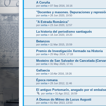
A Coruña
por
serba
»
07 Sep 2016, 16:16
"Docentes y masones. Depuraciones y represión 
por
serba
»
26 Jun 2020, 19:50
"A Estrada Románica"
por
serba
»
23 Jun 2020, 12:57
La historia del periodismo santiagués
por
serba
»
18 Jun 2020, 19:20
Betanzos
por
serba
»
11 Mar 2015, 15:59
Premio de Investigación Xermade na Historia
por
serba
»
25 May 2014, 17:18
Mosteiro de San Salvador de Cancelada (Cervan
por
serba
»
31 May 2020, 17:41
Gallaecia
por
serba
»
10 Abr 2016, 19:26
Época romana
por
serba
»
29 Jun 2012, 11:46
El antiguo Portomarín, anegado por el embalse
por
serba
»
31 Ago 2012, 16:59
A Domus do Mitreo de Lucus Augusti
por
serba
»
01 Mar 2013, 13:53