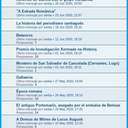
Último mensaje por
serba
«
26 Jun 2020, 19:50
"A Estrada Románica"
Último mensaje por
serba
«
23 Jun 2020, 12:57
La historia del periodismo santiagués
Último mensaje por
serba
«
18 Jun 2020, 19:20
Betanzos
Último mensaje por
serba
«
12 Jun 2020, 18:19
Respuestas:
7
Premio de Investigación Xermade na Historia
Último mensaje por
serba
«
01 Jun 2020, 18:19
Respuestas:
10
Mosteiro de San Salvador de Cancelada (Cervantes, Lugo)
Último mensaje por
serba
«
01 Jun 2020, 18:11
Respuestas:
1
Gallaecia
Último mensaje por
serba
«
27 May 2020, 14:06
Respuestas:
4
Época romana
Último mensaje por
serba
«
26 May 2020, 19:10
Respuestas:
10
El antiguo Portomarín, anegado por el embalse de Belesar
Último mensaje por
serba
«
24 May 2020, 17:20
Respuestas:
14
A Domus do Mitreo de Lucus Augusti
Último mensaje por
serba
«
15 May 2020, 12:33
Respuestas:
5