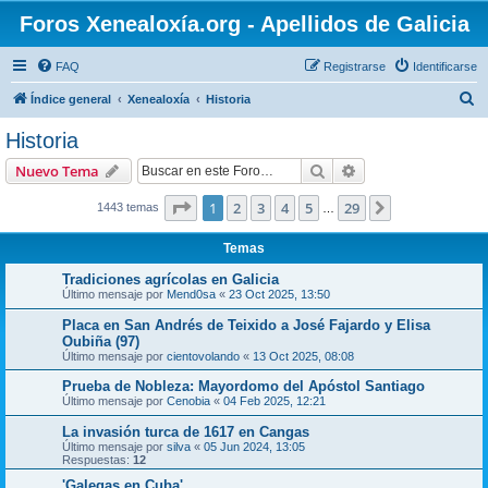
Foros Xenealoxía.org - Apellidos de Galicia
FAQ
Registrarse
Identificarse
B
Índice general
Xenealoxía
Historia
u
Historia
s
Buscar
Búsqueda avanzad
Nuevo Tema
c
a
Página
1
de
29
1
2
3
4
5
29
Siguiente
1443 temas
…
r
Temas
Tradiciones agrícolas en Galicia
Último mensaje por
Mend0sa
«
23 Oct 2025, 13:50
Placa en San Andrés de Teixido a José Fajardo y Elisa
Oubiña (97)
Último mensaje por
cientovolando
«
13 Oct 2025, 08:08
Prueba de Nobleza: Mayordomo del Apóstol Santiago
Último mensaje por
Cenobia
«
04 Feb 2025, 12:21
La invasión turca de 1617 en Cangas
Último mensaje por
silva
«
05 Jun 2024, 13:05
Respuestas:
12
'Galegas en Cuba'