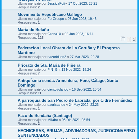
Último mensaje por
JessicaFoji
«
17 Oct 2023, 23:21
Respuestas:
2
Movimiento Republicano Gallego
Último mensaje por
FerCrespo
«
07 Jun 2023, 19:46
Respuestas:
1
María de Bolaño
Último mensaje por
Grana10
«
02 Jun 2023, 16:14
Respuestas:
125
1
2
Federacion Local Obrera de La Coruña y El Progreso
Maritimo
Último mensaje por
riazorblues2
«
27 Mar 2023, 22:28
Priorato de Sta. Maria de Piñeira
Último mensaje por
PIN_G
«
13 Nov 2022, 18:24
Respuestas:
7
Antiquísima senda: Armenteira, Poio, Cálago, Santo
Domingo
Último mensaje por
cientovolando
«
16 Sep 2022, 15:34
Respuestas:
11
A parroquia de San Pedro de Labrada, por Cidre Fernández
Último mensaje por
sacristande
«
24 May 2022, 23:23
Respuestas:
1
Pazo de Bendaña (Santiago)
Último mensaje por
Millafre
«
03 Dic 2021, 08:54
Respuestas:
2
HECHICERAS, BRUJAS, ADIVINADORAS, JUDEOCONVERSO
SENTENCIADOS