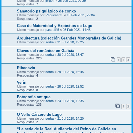
Último mensaje por
jorgefr
«
26 Jun 2021, 09:29
Respuestas:
7
Sanatorio psiquiátrico de conxo
Último mensaje por
Requenera3
«
15 Feb 2021, 22:04
Respuestas:
2
Casa de Maternidad y Expósitos de Lugo
Último mensaje por
pascoli45
«
05 Feb 2021, 14:45
Arquitectura (colección Grandes Monografías de Galicia)
Último mensaje por
serba
«
31 Jul 2020, 19:25
Claves del románico en Galicia
Último mensaje por
serba
«
30 Jul 2020, 13:47
Respuestas:
220
1
2
3
Ribadavia
Último mensaje por
serba
«
29 Jul 2020, 16:45
Respuestas:
4
Verín
Último mensaje por
serba
«
28 Jul 2020, 12:52
Respuestas:
8
Fotografía antigua
Último mensaje por
serba
«
24 Jul 2020, 12:35
Respuestas:
133
1
2
O Vello Cárcere de Lugo
Último mensaje por
serba
«
21 Jul 2020, 14:20
Respuestas:
2
“La sede de la Real Audiencia del Reino de Galicia en