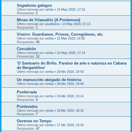
Segadores galegos
Último mensaje por
serba
«
14 May 2020, 17:22
Respuestas:
2
Minas de Vilaoudriz (A Pontenova)
Último mensaje por
acarboira
«
13 May 2020, 01:13
Respuestas:
1
Viveiro: Guardianes, Priores, Corregidores, etc.
Último mensaje por
serba
«
11 May 2020, 14:08
Respuestas:
45
Corcubión
Último mensaje por
serba
«
10 May 2020, 17:14
Respuestas:
12
'O Santuario do Briño. Paraíso de arte e natureza en Cabana
de Bergantiños'
Último mensaje por
serba
«
29 Abr 2020, 19:43
Un manuscrito ateigado de historia
Último mensaje por
serba
«
28 Abr 2020, 18:46
Ponferrada
Último mensaje por
serba
«
19 Abr 2020, 19:14
Respuestas:
6
Pontevedra
Último mensaje por
serba
«
18 Abr 2020, 18:32
Respuestas:
7
Ourense no Tempo
Último mensaje por
serba
«
17 Abr 2020, 19:16
Respuestas:
47