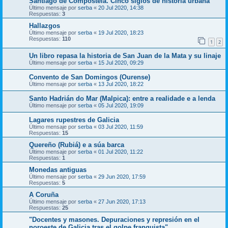
Santiago de Compostela. Cinco siglos de historia urbana”
Último mensaje por
serba
«
20 Jul 2020, 14:38
Respuestas:
3
Hallazgos
Último mensaje por
serba
«
19 Jul 2020, 18:23
Respuestas:
110
1
2
Un libro repasa la historia de San Juan de la Mata y su linaje
Último mensaje por
serba
«
15 Jul 2020, 09:29
Convento de San Domingos (Ourense)
Último mensaje por
serba
«
13 Jul 2020, 18:22
Santo Hadrián do Mar (Malpica): entre a realidade e a lenda
Último mensaje por
serba
«
05 Jul 2020, 19:09
Lagares rupestres de Galicia
Último mensaje por
serba
«
03 Jul 2020, 11:59
Respuestas:
15
Quereño (Rubiá) e a súa barca
Último mensaje por
serba
«
01 Jul 2020, 11:22
Respuestas:
1
Monedas antiguas
Último mensaje por
serba
«
29 Jun 2020, 17:59
Respuestas:
5
A Coruña
Último mensaje por
serba
«
27 Jun 2020, 17:13
Respuestas:
25
"Docentes y masones. Depuraciones y represión en el
noroeste de Galicia tras el golpe franquista"