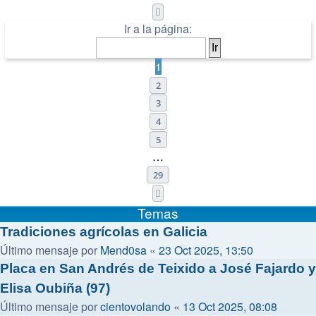
Página
1
de
29
Ir a la página:
1
2
3
4
5
…
29
Siguiente
Temas
Tradiciones agrícolas en Galicia
Último mensaje por
Mend0sa
«
23 Oct 2025, 13:50
Placa en San Andrés de Teixido a José Fajardo y
Elisa Oubiña (97)
Último mensaje por
cientovolando
«
13 Oct 2025, 08:08