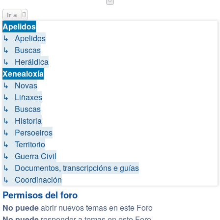
Ir a
Apelidos
↳ Apelidos
↳ Buscas
↳ Heráldica
Xenealoxía
↳ Novas
↳ Liñaxes
↳ Buscas
↳ Historia
↳ Persoeiros
↳ Territorio
↳ Guerra Civil
↳ Documentos, transcripcións e guías
↳ Coordinación
Permisos del foro
No puede
abrir nuevos temas en este Foro
No puede
responder a temas en este Foro