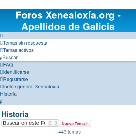
Foros Xenealoxía.org -
Apellidos de Galicia
Temas sin respuesta
Temas activos
Buscar
FAQ
Identificarse
Registrarse
Índice general
Xenealoxía
Historia
Buscar
Historia
Buscar
Búsqueda avanzada
Nuevo Tema
1443 temas