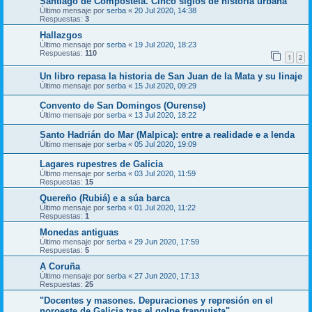
Santiago de Compostela. Cinco siglos de historia urbana”
Último mensaje por
serba
«
20 Jul 2020, 14:38
Respuestas:
3
Hallazgos
Último mensaje por
serba
«
19 Jul 2020, 18:23
Respuestas:
110
1
2
Un libro repasa la historia de San Juan de la Mata y su linaje
Último mensaje por
serba
«
15 Jul 2020, 09:29
Convento de San Domingos (Ourense)
Último mensaje por
serba
«
13 Jul 2020, 18:22
Santo Hadrián do Mar (Malpica): entre a realidade e a lenda
Último mensaje por
serba
«
05 Jul 2020, 19:09
Lagares rupestres de Galicia
Último mensaje por
serba
«
03 Jul 2020, 11:59
Respuestas:
15
Quereño (Rubiá) e a súa barca
Último mensaje por
serba
«
01 Jul 2020, 11:22
Respuestas:
1
Monedas antiguas
Último mensaje por
serba
«
29 Jun 2020, 17:59
Respuestas:
5
A Coruña
Último mensaje por
serba
«
27 Jun 2020, 17:13
Respuestas:
25
"Docentes y masones. Depuraciones y represión en el
noroeste de Galicia tras el golpe franquista"