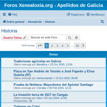
Foros Xenealoxía.org - Apellidos de Galicia
FAQ
Registrarse
Identificarse
B
Índice general
Xenealoxía
Historia
u
Historia
s
Buscar
Búsqueda avanzad
Nuevo Tema
c
a
Página
1
de
29
1
2
3
4
5
29
Siguiente
1443 temas
…
r
Temas
Tradiciones agrícolas en Galicia
Último mensaje por
Mend0sa
«
23 Oct 2025, 13:50
Placa en San Andrés de Teixido a José Fajardo y Elisa
Oubiña (97)
Último mensaje por
cientovolando
«
13 Oct 2025, 08:08
Prueba de Nobleza: Mayordomo del Apóstol Santiago
Último mensaje por
Cenobia
«
04 Feb 2025, 12:21
La invasión turca de 1617 en Cangas
Último mensaje por
silva
«
05 Jun 2024, 13:05
Respuestas:
12
'Galegas en Cuba'