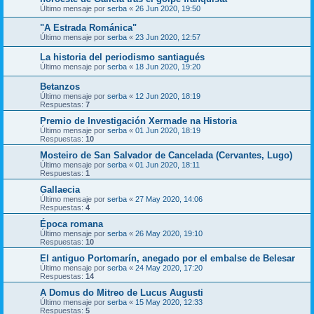
Último mensaje por
serba
«
26 Jun 2020, 19:50
"A Estrada Románica"
Último mensaje por
serba
«
23 Jun 2020, 12:57
La historia del periodismo santiagués
Último mensaje por
serba
«
18 Jun 2020, 19:20
Betanzos
Último mensaje por
serba
«
12 Jun 2020, 18:19
Respuestas:
7
Premio de Investigación Xermade na Historia
Último mensaje por
serba
«
01 Jun 2020, 18:19
Respuestas:
10
Mosteiro de San Salvador de Cancelada (Cervantes, Lugo)
Último mensaje por
serba
«
01 Jun 2020, 18:11
Respuestas:
1
Gallaecia
Último mensaje por
serba
«
27 May 2020, 14:06
Respuestas:
4
Época romana
Último mensaje por
serba
«
26 May 2020, 19:10
Respuestas:
10
El antiguo Portomarín, anegado por el embalse de Belesar
Último mensaje por
serba
«
24 May 2020, 17:20
Respuestas:
14
A Domus do Mitreo de Lucus Augusti
Último mensaje por
serba
«
15 May 2020, 12:33
Respuestas:
5