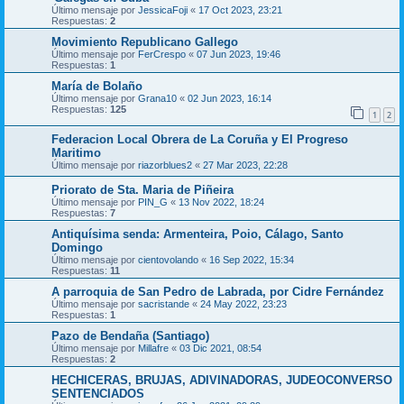
Último mensaje por
JessicaFoji
«
17 Oct 2023, 23:21
Respuestas:
2
Movimiento Republicano Gallego
Último mensaje por
FerCrespo
«
07 Jun 2023, 19:46
Respuestas:
1
María de Bolaño
Último mensaje por
Grana10
«
02 Jun 2023, 16:14
Respuestas:
125
1
2
Federacion Local Obrera de La Coruña y El Progreso
Maritimo
Último mensaje por
riazorblues2
«
27 Mar 2023, 22:28
Priorato de Sta. Maria de Piñeira
Último mensaje por
PIN_G
«
13 Nov 2022, 18:24
Respuestas:
7
Antiquísima senda: Armenteira, Poio, Cálago, Santo
Domingo
Último mensaje por
cientovolando
«
16 Sep 2022, 15:34
Respuestas:
11
A parroquia de San Pedro de Labrada, por Cidre Fernández
Último mensaje por
sacristande
«
24 May 2022, 23:23
Respuestas:
1
Pazo de Bendaña (Santiago)
Último mensaje por
Millafre
«
03 Dic 2021, 08:54
Respuestas:
2
HECHICERAS, BRUJAS, ADIVINADORAS, JUDEOCONVERSO
SENTENCIADOS