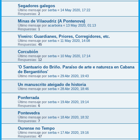
Segadores galegos
Último mensaje por
serba
«
14 May 2020, 17:22
Respuestas:
2
Minas de Vilaoudriz (A Pontenova)
Último mensaje por
acarboira
«
13 May 2020, 01:13
Respuestas:
1
Viveiro: Guardianes, Priores, Corregidores, etc.
Último mensaje por
serba
«
11 May 2020, 14:08
Respuestas:
45
Corcubión
Último mensaje por
serba
«
10 May 2020, 17:14
Respuestas:
12
'O Santuario do Briño. Paraíso de arte e natureza en Cabana
de Bergantiños'
Último mensaje por
serba
«
29 Abr 2020, 19:43
Un manuscrito ateigado de historia
Último mensaje por
serba
«
28 Abr 2020, 18:46
Ponferrada
Último mensaje por
serba
«
19 Abr 2020, 19:14
Respuestas:
6
Pontevedra
Último mensaje por
serba
«
18 Abr 2020, 18:32
Respuestas:
7
Ourense no Tempo
Último mensaje por
serba
«
17 Abr 2020, 19:16
Respuestas:
47