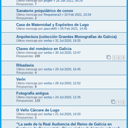
Último mensaje por
jorgefr
«
26 Jun 2021, 09:29
Respuestas:
7
Sanatorio psiquiátrico de conxo
Último mensaje por
Requenera3
«
15 Feb 2021, 22:04
Respuestas:
2
Casa de Maternidad y Expósitos de Lugo
Último mensaje por
pascoli45
«
05 Feb 2021, 14:45
Arquitectura (colección Grandes Monografías de Galicia)
Último mensaje por
serba
«
31 Jul 2020, 19:25
Claves del románico en Galicia
Último mensaje por
serba
«
30 Jul 2020, 13:47
Respuestas:
220
1
2
3
Ribadavia
Último mensaje por
serba
«
29 Jul 2020, 16:45
Respuestas:
4
Verín
Último mensaje por
serba
«
28 Jul 2020, 12:52
Respuestas:
8
Fotografía antigua
Último mensaje por
serba
«
24 Jul 2020, 12:35
Respuestas:
133
1
2
O Vello Cárcere de Lugo
Último mensaje por
serba
«
21 Jul 2020, 14:20
Respuestas:
2
“La sede de la Real Audiencia del Reino de Galicia en