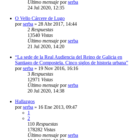
Último mensaje
por
serba
24 Jul 2020, 12:35
O Vello Cárcere de Lugo
por
serba
»
28 Abr 2017, 14:44
2
Respuestas
13540
Vistas
Último mensaje
por
serba
21 Jul 2020, 14:20
“La sede de la Real Audiencia del Reino de Galicia en
Santiago de Compostela. Cinco siglos de historia urbana”
por
serba
»
19 Nov 2016, 16:16
3
Respuestas
12971
Vistas
Último mensaje
por
serba
20 Jul 2020, 14:38
Hallazgos
por
serba
»
16 Ene 2013, 09:47
1
2
110
Respuestas
178282
Vistas
Último mensaje
por
serba