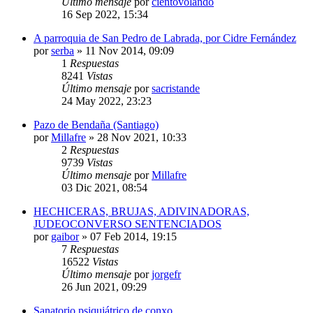
Último mensaje
por
cientovolando
16 Sep 2022, 15:34
A parroquia de San Pedro de Labrada, por Cidre Fernández
por
serba
»
11 Nov 2014, 09:09
1
Respuestas
8241
Vistas
Último mensaje
por
sacristande
24 May 2022, 23:23
Pazo de Bendaña (Santiago)
por
Millafre
»
28 Nov 2021, 10:33
2
Respuestas
9739
Vistas
Último mensaje
por
Millafre
03 Dic 2021, 08:54
HECHICERAS, BRUJAS, ADIVINADORAS,
JUDEOCONVERSO SENTENCIADOS
por
gaibor
»
07 Feb 2014, 19:15
7
Respuestas
16522
Vistas
Último mensaje
por
jorgefr
26 Jun 2021, 09:29
Sanatorio psiquiátrico de conxo