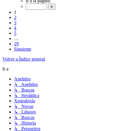
Ir a la página:
1
2
3
4
5
…
29
Siguiente
Volver a Índice general
Ir a
Apelidos
↳ Apelidos
↳ Buscas
↳ Heráldica
Xenealoxía
↳ Novas
↳ Liñaxes
↳ Buscas
↳ Historia
↳ Persoeiros