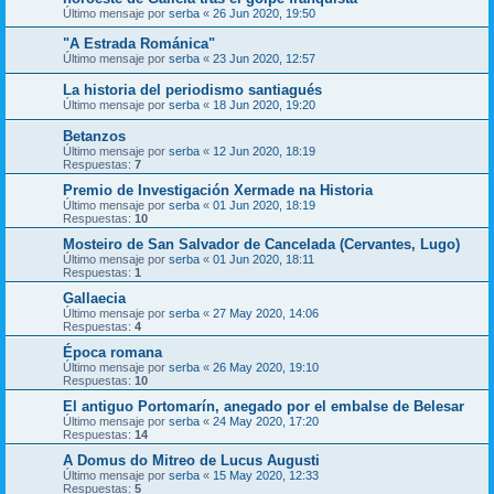
Último mensaje por
serba
«
26 Jun 2020, 19:50
"A Estrada Románica"
Último mensaje por
serba
«
23 Jun 2020, 12:57
La historia del periodismo santiagués
Último mensaje por
serba
«
18 Jun 2020, 19:20
Betanzos
Último mensaje por
serba
«
12 Jun 2020, 18:19
Respuestas:
7
Premio de Investigación Xermade na Historia
Último mensaje por
serba
«
01 Jun 2020, 18:19
Respuestas:
10
Mosteiro de San Salvador de Cancelada (Cervantes, Lugo)
Último mensaje por
serba
«
01 Jun 2020, 18:11
Respuestas:
1
Gallaecia
Último mensaje por
serba
«
27 May 2020, 14:06
Respuestas:
4
Época romana
Último mensaje por
serba
«
26 May 2020, 19:10
Respuestas:
10
El antiguo Portomarín, anegado por el embalse de Belesar
Último mensaje por
serba
«
24 May 2020, 17:20
Respuestas:
14
A Domus do Mitreo de Lucus Augusti
Último mensaje por
serba
«
15 May 2020, 12:33
Respuestas:
5