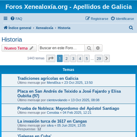
Foros Xenealoxía.org - Apellidos de Galicia
FAQ
Registrarse
Identificarse
B
Índice general
Xenealoxía
Historia
u
Historia
s
Buscar
Búsqueda avanzad
Nuevo Tema
c
a
Página
1
de
29
1
2
3
4
5
29
Siguiente
1443 temas
…
r
Temas
Tradiciones agrícolas en Galicia
Último mensaje por
Mend0sa
«
23 Oct 2025, 13:50
Placa en San Andrés de Teixido a José Fajardo y Elisa
Oubiña (97)
Último mensaje por
cientovolando
«
13 Oct 2025, 08:08
Prueba de Nobleza: Mayordomo del Apóstol Santiago
Último mensaje por
Cenobia
«
04 Feb 2025, 12:21
La invasión turca de 1617 en Cangas
Último mensaje por
silva
«
05 Jun 2024, 13:05
Respuestas:
12
'Galegas en Cuba'