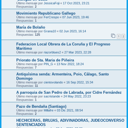
Último mensaje por
JessicaFoji
«
17 Oct 2023, 23:21
Respuestas:
2
Movimiento Republicano Gallego
Último mensaje por
FerCrespo
«
07 Jun 2023, 19:46
Respuestas:
1
María de Bolaño
Último mensaje por
Grana10
«
02 Jun 2023, 16:14
Respuestas:
125
1
2
Federacion Local Obrera de La Coruña y El Progreso
Maritimo
Último mensaje por
riazorblues2
«
27 Mar 2023, 22:28
Priorato de Sta. Maria de Piñeira
Último mensaje por
PIN_G
«
13 Nov 2022, 18:24
Respuestas:
7
Antiquísima senda: Armenteira, Poio, Cálago, Santo
Domingo
Último mensaje por
cientovolando
«
16 Sep 2022, 15:34
Respuestas:
11
A parroquia de San Pedro de Labrada, por Cidre Fernández
Último mensaje por
sacristande
«
24 May 2022, 23:23
Respuestas:
1
Pazo de Bendaña (Santiago)
Último mensaje por
Millafre
«
03 Dic 2021, 08:54
Respuestas:
2
HECHICERAS, BRUJAS, ADIVINADORAS, JUDEOCONVERSO
SENTENCIADOS