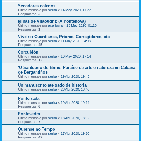
Segadores galegos
Último mensaje por
serba
«
14 May 2020, 17:22
Respuestas:
2
Minas de Vilaoudriz (A Pontenova)
Último mensaje por
acarboira
«
13 May 2020, 01:13
Respuestas:
1
Viveiro: Guardianes, Priores, Corregidores, etc.
Último mensaje por
serba
«
11 May 2020, 14:08
Respuestas:
45
Corcubión
Último mensaje por
serba
«
10 May 2020, 17:14
Respuestas:
12
'O Santuario do Briño. Paraíso de arte e natureza en Cabana
de Bergantiños'
Último mensaje por
serba
«
29 Abr 2020, 19:43
Un manuscrito ateigado de historia
Último mensaje por
serba
«
28 Abr 2020, 18:46
Ponferrada
Último mensaje por
serba
«
19 Abr 2020, 19:14
Respuestas:
6
Pontevedra
Último mensaje por
serba
«
18 Abr 2020, 18:32
Respuestas:
7
Ourense no Tempo
Último mensaje por
serba
«
17 Abr 2020, 19:16
Respuestas:
47