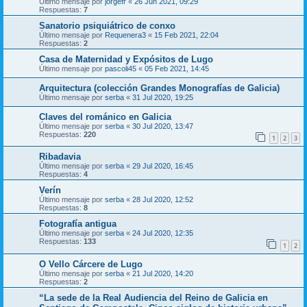
Último mensaje por
jorgefr
«
26 Jun 2021, 09:29
Respuestas:
7
Sanatorio psiquiátrico de conxo
Último mensaje por
Requenera3
«
15 Feb 2021, 22:04
Respuestas:
2
Casa de Maternidad y Expósitos de Lugo
Último mensaje por
pascoli45
«
05 Feb 2021, 14:45
Arquitectura (colección Grandes Monografías de Galicia)
Último mensaje por
serba
«
31 Jul 2020, 19:25
Claves del románico en Galicia
Último mensaje por
serba
«
30 Jul 2020, 13:47
Respuestas:
220
1
2
3
Ribadavia
Último mensaje por
serba
«
29 Jul 2020, 16:45
Respuestas:
4
Verín
Último mensaje por
serba
«
28 Jul 2020, 12:52
Respuestas:
8
Fotografía antigua
Último mensaje por
serba
«
24 Jul 2020, 12:35
Respuestas:
133
1
2
O Vello Cárcere de Lugo
Último mensaje por
serba
«
21 Jul 2020, 14:20
Respuestas:
2
“La sede de la Real Audiencia del Reino de Galicia en