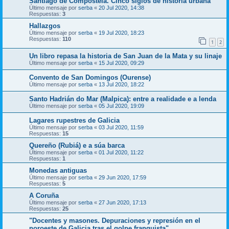
Santiago de Compostela. Cinco siglos de historia urbana”
Último mensaje por
serba
«
20 Jul 2020, 14:38
Respuestas:
3
Hallazgos
Último mensaje por
serba
«
19 Jul 2020, 18:23
Respuestas:
110
1
2
Un libro repasa la historia de San Juan de la Mata y su linaje
Último mensaje por
serba
«
15 Jul 2020, 09:29
Convento de San Domingos (Ourense)
Último mensaje por
serba
«
13 Jul 2020, 18:22
Santo Hadrián do Mar (Malpica): entre a realidade e a lenda
Último mensaje por
serba
«
05 Jul 2020, 19:09
Lagares rupestres de Galicia
Último mensaje por
serba
«
03 Jul 2020, 11:59
Respuestas:
15
Quereño (Rubiá) e a súa barca
Último mensaje por
serba
«
01 Jul 2020, 11:22
Respuestas:
1
Monedas antiguas
Último mensaje por
serba
«
29 Jun 2020, 17:59
Respuestas:
5
A Coruña
Último mensaje por
serba
«
27 Jun 2020, 17:13
Respuestas:
25
"Docentes y masones. Depuraciones y represión en el
noroeste de Galicia tras el golpe franquista"