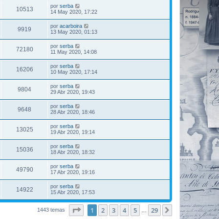
por
serba
10513
14 May 2020, 17:22
por
acarboira
9919
13 May 2020, 01:13
por
serba
72180
11 May 2020, 14:08
por
serba
16206
10 May 2020, 17:14
por
serba
9804
29 Abr 2020, 19:43
por
serba
9648
28 Abr 2020, 18:46
por
serba
13025
19 Abr 2020, 19:14
por
serba
15036
18 Abr 2020, 18:32
por
serba
49790
17 Abr 2020, 19:16
por
serba
14922
15 Abr 2020, 17:53
Página
1
de
29
1
2
3
4
5
29
Siguiente
1443 temas
…