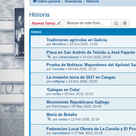
Índice general
Xenealoxía
Historia
Historia
Buscar
Bús
Nuevo Tema
TEMAS
Tradiciones agrícolas en Galicia
por
Mend0sa
»
23 Oct 2025, 13:50
Placa en San Andrés de Teixido a José Fajardo 
por
cientovolando
»
13 Oct 2025, 08:08
Prueba de Nobleza: Mayordomo del Apóstol Sa
por
Cenobia
»
04 Feb 2025, 12:21
La invasión turca de 1617 en Cangas
por
roffignac
»
13 Ene 2006, 23:00
'Galegas en Cuba'
por
serba
»
08 Nov 2019, 10:52
Movimiento Republicano Gallego
por
FerCrespo
»
05 May 2023, 00:46
María de Bolaño
por
serba
»
12 Feb 2008, 15:04
Federacion Local Obrera de La Coruña y El Pr
por
riazorblues2
»
27 Mar 2023, 22:28