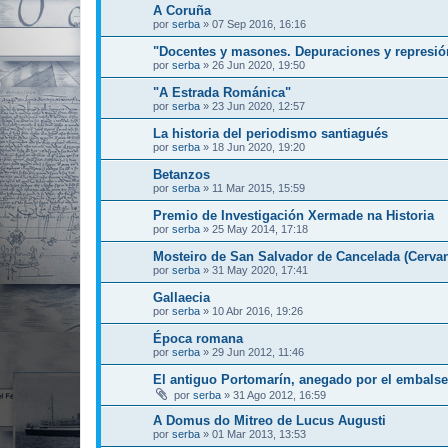
A Coruña
por
serba
»
07 Sep 2016, 16:16
"Docentes y masones. Depuraciones y represión 
por
serba
»
26 Jun 2020, 19:50
"A Estrada Románica"
por
serba
»
23 Jun 2020, 12:57
La historia del periodismo santiagués
por
serba
»
18 Jun 2020, 19:20
Betanzos
por
serba
»
11 Mar 2015, 15:59
Premio de Investigación Xermade na Historia
por
serba
»
25 May 2014, 17:18
Mosteiro de San Salvador de Cancelada (Cervan
por
serba
»
31 May 2020, 17:41
Gallaecia
por
serba
»
10 Abr 2016, 19:26
Época romana
por
serba
»
29 Jun 2012, 11:46
El antiguo Portomarín, anegado por el embalse
por
serba
»
31 Ago 2012, 16:59
A Domus do Mitreo de Lucus Augusti
por
serba
»
01 Mar 2013, 13:53