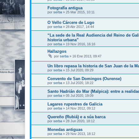
Fotografía antigua
por
serba
»
25 Mar 2015, 10:11
O Vello Cárcere de Lugo
por
serba
»
28 Abr 2017, 14:44
“La sede de la Real Audiencia del Reino de Gal
historia urbana”
por
serba
»
19 Nov 2016, 16:16
Hallazgos
por
serba
»
16 Ene 2013, 09:47
Un libro repasa la historia de San Juan de la Ma
por
serba
»
15 Jul 2020, 09:29
Convento de San Domingos (Ourense)
por
serba
»
13 Jul 2020, 18:22
Santo Hadrián do Mar (Malpica): entre a realida
por
serba
»
05 Jul 2020, 19:09
Lagares rupestres de Galicia
por
serba
»
14 Nov 2012, 09:12
Quereño (Rubiá) e a súa barca
por
serba
»
28 Jun 2020, 18:12
Monedas antiguas
por
serba
»
29 Nov 2013, 18:12