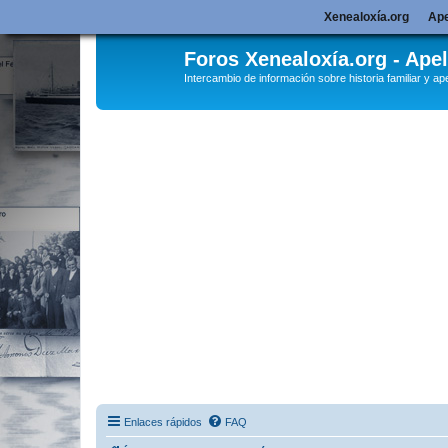
Xenealoxía.org
Ape
Foros Xenealoxía.org - Apel
Intercambio de información sobre historia familiar y ape
Enlaces rápidos
FAQ