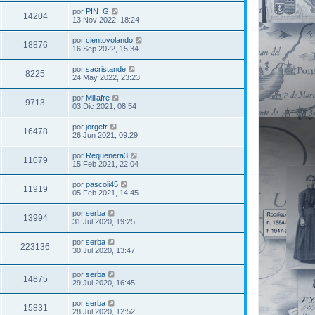
por
PIN_G
14204
13 Nov 2022, 18:24
por
cientovolando
18876
16 Sep 2022, 15:34
por
sacristande
8225
24 May 2022, 23:23
por
Millafre
9713
03 Dic 2021, 08:54
por
jorgefr
16478
26 Jun 2021, 09:29
por
Requenera3
11079
15 Feb 2021, 22:04
por
pascoli45
11919
05 Feb 2021, 14:45
por
serba
13994
31 Jul 2020, 19:25
por
serba
223136
30 Jul 2020, 13:47
por
serba
14875
29 Jul 2020, 16:45
por
serba
15831
28 Jul 2020, 12:52