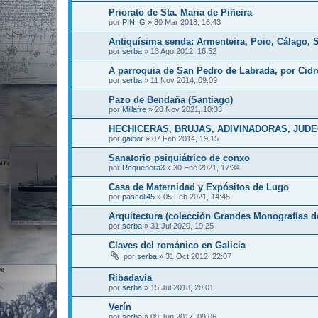
Priorato de Sta. Maria de Piñeira
por
PIN_G
»
30 Mar 2018, 16:43
Antiquísima senda: Armenteira, Poio, Cálago,
por
serba
»
13 Ago 2012, 16:52
A parroquia de San Pedro de Labrada, por Cid
por
serba
»
11 Nov 2014, 09:09
Pazo de Bendaña (Santiago)
por
Millafre
»
28 Nov 2021, 10:33
HECHICERAS, BRUJAS, ADIVINADORAS, JU
por
gaibor
»
07 Feb 2014, 19:15
Sanatorio psiquiátrico de conxo
por
Requenera3
»
30 Ene 2021, 17:34
Casa de Maternidad y Expósitos de Lugo
por
pascoli45
»
05 Feb 2021, 14:45
Arquitectura (colección Grandes Monografías de
por
serba
»
31 Jul 2020, 19:25
Claves del románico en Galicia
por
serba
»
31 Oct 2012, 22:07
Ribadavia
por
serba
»
15 Jul 2018, 20:01
Verín
por
serba
»
09 Jun 2017, 09:06