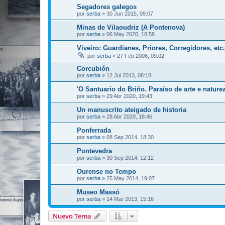
Segadores galegos
por
serba
»
30 Jun 2015, 09:07
Minas de Vilaoudriz (A Pontenova)
por
serba
»
06 May 2020, 18:58
Viveiro: Guardianes, Priores, Corregidores, etc.
por
serba
»
27 Feb 2006, 09:02
Corcubión
por
serba
»
12 Jul 2013, 08:18
'O Santuario do Briño. Paraíso de arte e natur
por
serba
»
29 Abr 2020, 19:43
Un manuscrito ateigado de historia
por
serba
»
28 Abr 2020, 18:46
Ponferrada
por
serba
»
08 Sep 2014, 18:30
Pontevedra
por
serba
»
30 Sep 2014, 12:12
Ourense no Tempo
por
serba
»
25 May 2014, 19:07
Museo Massó
por
serba
»
14 Mar 2013, 15:16
Nuevo Tema