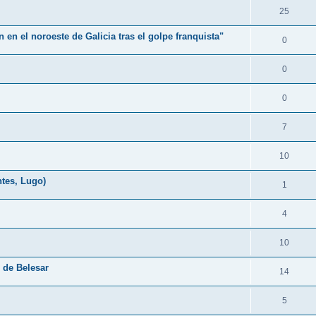
25
en el noroeste de Galicia tras el golpe franquista"
0
0
0
7
10
tes, Lugo)
1
4
10
 de Belesar
14
5