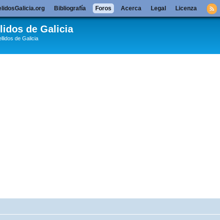
lidosGalicia.org
Bibliografía
Foros
Acerca
Legal
Licenza
lidos de Galicia
llidos de Galicia