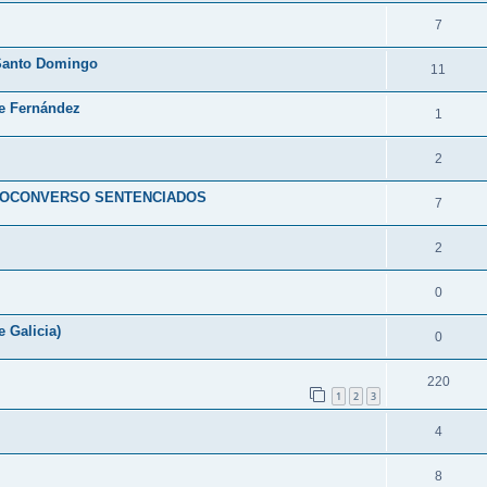
7
 Santo Domingo
11
re Fernández
1
2
DEOCONVERSO SENTENCIADOS
7
2
0
 Galicia)
0
220
1
2
3
4
8