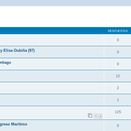
queda avanzada
RESPUESTAS
0
y Elisa Oubiña (97)
0
ntiago
0
12
2
1
125
1
2
ogreso Maritimo
0