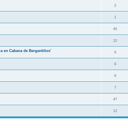
2
1
45
12
eza en Cabana de Bergantiños'
0
0
6
7
47
12