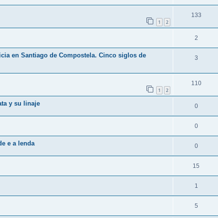
133
1
2
2
icia en Santiago de Compostela. Cinco siglos de
3
110
1
2
ta y su linaje
0
0
de e a lenda
0
15
1
5