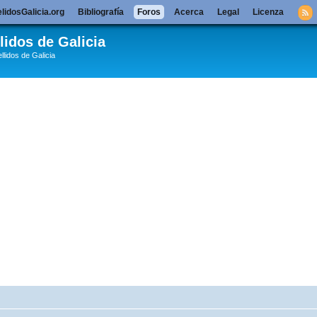
lidosGalicia.org
Bibliografía
Foros
Acerca
Legal
Licenza
lidos de Galicia
llidos de Galicia