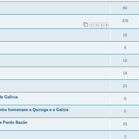
80
326
1
2
3
4
16
9
16
18
21
de Galicia
0
como homenaxe a Quiroga e a Galiza
0
ia Pardo Bazán
35
3