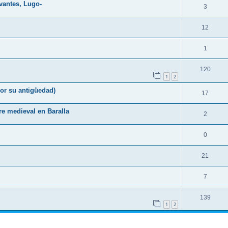
vantes, Lugo-
3
12
1
120
1
2
or su antigüedad)
17
re medieval en Baralla
2
0
21
7
139
1
2