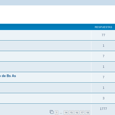
queda avanzada
RESPUESTAS
77
1
7
1
o de Bs As
7
1
3
1777
1
14
15
16
17
18
…