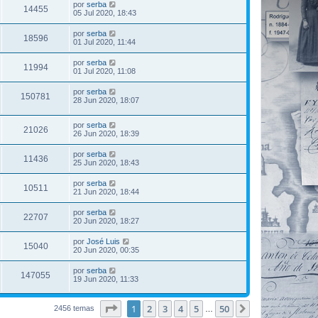
por
serba
14455
05 Jul 2020, 18:43
por
serba
18596
01 Jul 2020, 11:44
por
serba
11994
01 Jul 2020, 11:08
por
serba
150781
28 Jun 2020, 18:07
por
serba
21026
26 Jun 2020, 18:39
por
serba
11436
25 Jun 2020, 18:43
por
serba
10511
21 Jun 2020, 18:44
por
serba
22707
20 Jun 2020, 18:27
por
José Luis
15040
20 Jun 2020, 00:35
por
serba
147055
19 Jun 2020, 11:33
Página
1
de
50
1
2
3
4
5
50
Siguiente
2456 temas
…