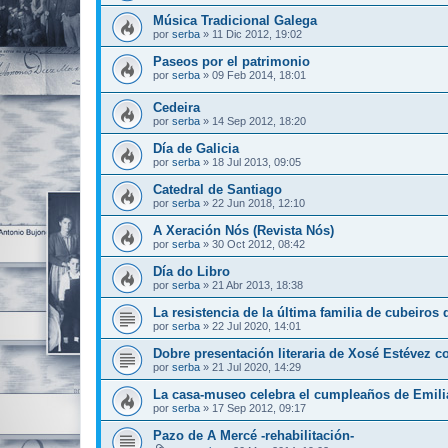
Música Tradicional Galega
por
serba
»
11 Dic 2012, 19:02
Paseos por el patrimonio
por
serba
»
09 Feb 2014, 18:01
Cedeira
por
serba
»
14 Sep 2012, 18:20
Día de Galicia
por
serba
»
18 Jul 2013, 09:05
Catedral de Santiago
por
serba
»
22 Jun 2018, 12:10
A Xeración Nós (Revista Nós)
por
serba
»
30 Oct 2012, 08:42
Día do Libro
por
serba
»
21 Abr 2013, 18:38
La resistencia de la última familia de cubeiros 
por
serba
»
22 Jul 2020, 14:01
Dobre presentación literaria de Xosé Estévez 
por
serba
»
21 Jul 2020, 14:29
La casa-museo celebra el cumpleaños de Emil
por
serba
»
17 Sep 2012, 09:17
Pazo de A Mercé -rehabilitación-