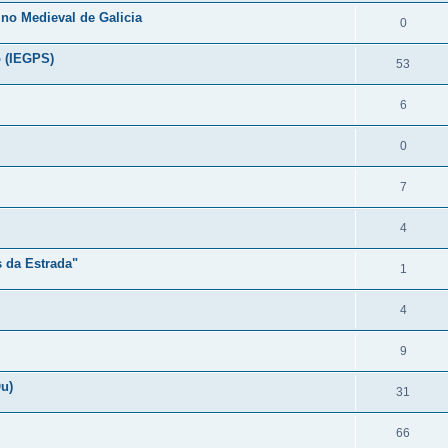
ino Medieval de Galicia
0
o (IEGPS)
53
6
0
7
4
s da Estrada"
1
4
9
u)
31
66