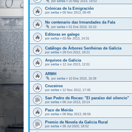
por
serba
»
20 May 2014, 19:02
Crónicas de la Emigración
por
serba
»
05 Nov 2013, 08:49
No centenario das Irmandades da Fala
por
serba
»
01 Ene 2016, 16:10
Editoras en galego
por
serba
»
02 Abr 2013, 14:31
Catálogo de Árbores Senlleiras de Galicia
por
serba
»
28 Oct 2012, 18:21
Arquivos de Galicia
por
serba
»
12 Jun 2013, 12:01
ARMH
por
serba
»
10 Ene 2015, 16:39
Cruceiros
por
serba
»
12 Nov 2012, 17:45
San Pedro de Rocas: "El paraíso del silencio"
por
serba
»
06 Jun 2013, 10:14
Pazo de Meirás
por
serba
»
06 May 2013, 08:56
Premio de Novela da Galicia Rural
por
serba
»
06 Jul 2020, 18:52