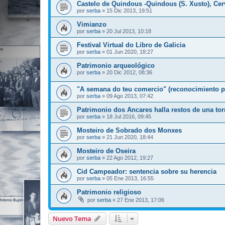
Castelo de Quindous -Quindous (S. Xusto), Cer
por
serba
»
15 Dic 2013, 19:51
Vimianzo
por
serba
»
20 Jul 2013, 10:18
Festival Virtual do Libro de Galicia
por
serba
»
01 Jun 2020, 18:27
Patrimonio arqueológico
por
serba
»
20 Dic 2012, 08:36
"A semana do teu comercio" (reconocimiento p
por
serba
»
09 Ago 2013, 07:42
Patrimonio dos Ancares halla restos de una tor
por
serba
»
18 Jul 2016, 09:45
Mosteiro de Sobrado dos Monxes
por
serba
»
21 Jun 2020, 18:44
Mosteiro de Oseira
por
serba
»
22 Ago 2012, 19:27
Cid Campeador: sentencia sobre su herencia
por
serba
»
05 Ene 2013, 16:55
Patrimonio religioso
por
serba
»
27 Ene 2013, 17:06
Nuevo Tema