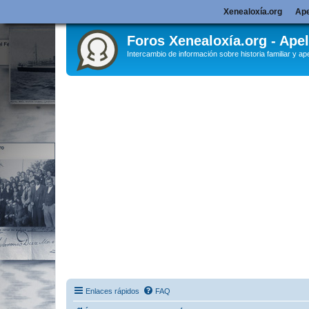
Xenealoxía.org
Ape
Foros Xenealoxía.org - Apel
Intercambio de información sobre historia familiar y ape
Enlaces rápidos
FAQ