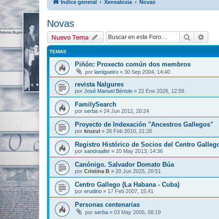
Índice general
Xenealoxía
Novas
Novas
Buscar
Bús
Nuevo Tema
TEMAS
Piñón: Proxecto común dos membros
por
lamigueiro
»
30 Sep 2004, 14:40
revista Nalgures
por
José Manuel Bértolo
»
22 Ene 2026, 12:58
FamilySearch
por
serba
»
24 Jun 2012, 20:24
Proyecto de Indexación "Ancestros Gallegos"
por
kruzul
»
26 Feb 2010, 21:26
Registro Histórico de Socios del Centro Galleg
por
sandraafer
»
20 May 2013, 14:36
Canónigo. Salvador Domato Búa
por
Cristina B
»
20 Jun 2025, 20:51
Centro Gallego (La Habana - Cuba)
por
erudino
»
17 Feb 2007, 15:41
Personas centenarias
por
serba
»
03 May 2005, 08:19