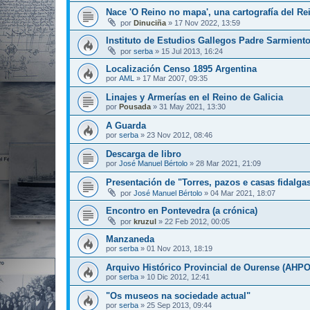
Nace 'O Reino no mapa', una cartografía del Re
por
Dinuciña
»
17 Nov 2022, 13:59
Instituto de Estudios Gallegos Padre Sarmient
por
serba
»
15 Jul 2013, 16:24
Localización Censo 1895 Argentina
por
AML
»
17 Mar 2007, 09:35
Linajes y Armerías en el Reino de Galicia
por
Pousada
»
31 May 2021, 13:30
A Guarda
por
serba
»
23 Nov 2012, 08:46
Descarga de libro
por
José Manuel Bértolo
»
28 Mar 2021, 21:09
Presentación de "Torres, pazos e casas fidalga
por
José Manuel Bértolo
»
04 Mar 2021, 18:07
Encontro en Pontevedra (a crónica)
por
kruzul
»
22 Feb 2012, 00:05
Manzaneda
por
serba
»
01 Nov 2013, 18:19
Arquivo Histórico Provincial de Ourense (AHPO
por
serba
»
10 Dic 2012, 12:41
"Os museos na sociedade actual"
por
serba
»
25 Sep 2013, 09:44