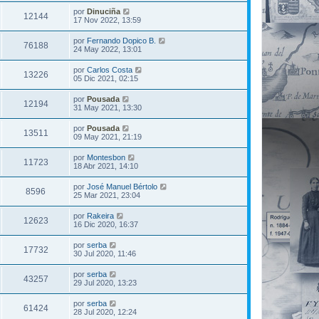
por
Dinuciña
12144
17 Nov 2022, 13:59
por
Fernando Dopico B.
76188
24 May 2022, 13:01
por
Carlos Costa
13226
05 Dic 2021, 02:15
por
Pousada
12194
31 May 2021, 13:30
por
Pousada
13511
09 May 2021, 21:19
por
Montesbon
11723
18 Abr 2021, 14:10
por
José Manuel Bértolo
8596
25 Mar 2021, 23:04
por
Rakeira
12623
16 Dic 2020, 16:37
por
serba
17732
30 Jul 2020, 11:46
por
serba
43257
29 Jul 2020, 13:23
por
serba
61424
28 Jul 2020, 12:24