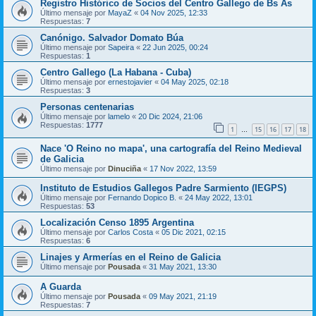
Registro Histórico de Socios del Centro Gallego de Bs As
Último mensaje por
MayaZ
«
04 Nov 2025, 12:33
Respuestas:
7
Canónigo. Salvador Domato Búa
Último mensaje por
Sapeira
«
22 Jun 2025, 00:24
Respuestas:
1
Centro Gallego (La Habana - Cuba)
Último mensaje por
ernestojavier
«
04 May 2025, 02:18
Respuestas:
3
Personas centenarias
Último mensaje por
lamelo
«
20 Dic 2024, 21:06
Respuestas:
1777
1
15
16
17
18
…
Nace 'O Reino no mapa', una cartografía del Reino Medieval
de Galicia
Último mensaje por
Dinuciña
«
17 Nov 2022, 13:59
Instituto de Estudios Gallegos Padre Sarmiento (IEGPS)
Último mensaje por
Fernando Dopico B.
«
24 May 2022, 13:01
Respuestas:
53
Localización Censo 1895 Argentina
Último mensaje por
Carlos Costa
«
05 Dic 2021, 02:15
Respuestas:
6
Linajes y Armerías en el Reino de Galicia
Último mensaje por
Pousada
«
31 May 2021, 13:30
A Guarda
Último mensaje por
Pousada
«
09 May 2021, 21:19
Respuestas:
7