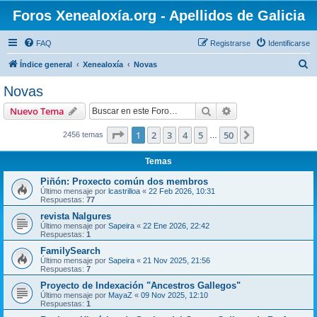
Foros Xenealoxía.org - Apellidos de Galicia
FAQ
Registrarse
Identificarse
B
Índice general
Xenealoxía
Novas
u
Novas
s
Buscar
Búsqueda avanzad
Nuevo Tema
c
a
Página
1
de
50
1
2
3
4
5
50
Siguiente
2456 temas
…
r
Temas
Piñón: Proxecto común dos membros
Último mensaje por
lcastrilloa
«
22 Feb 2026, 10:31
Respuestas:
77
revista Nalgures
Último mensaje por
Sapeira
«
22 Ene 2026, 22:42
Respuestas:
1
FamilySearch
Último mensaje por
Sapeira
«
21 Nov 2025, 21:56
Respuestas:
7
Proyecto de Indexación "Ancestros Gallegos"
Último mensaje por
MayaZ
«
09 Nov 2025, 12:10
Respuestas:
1