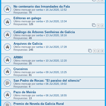
1
2
No centenario das Irmandades da Fala
Último mensaje por
serba
«
16 Jul 2020, 12:52
Respuestas:
70
Editoras en galego
Último mensaje por
serba
«
15 Jul 2020, 13:34
Respuestas:
125
1
2
Catálogo de Árbores Senlleiras de Galicia
Último mensaje por
serba
«
13 Jul 2020, 18:16
Respuestas:
49
Arquivos de Galicia
Último mensaje por
serba
«
10 Jul 2020, 17:28
Respuestas:
245
1
2
3
ARMH
Último mensaje por
serba
«
10 Jul 2020, 12:20
Respuestas:
25
Cruceiros
Último mensaje por
serba
«
09 Jul 2020, 13:25
Respuestas:
81
San Pedro de Rocas: "El paraíso del silencio"
Último mensaje por
serba
«
06 Jul 2020, 19:02
Respuestas:
4
Pazo de Meirás
Último mensaje por
serba
«
06 Jul 2020, 18:55
Respuestas:
13
Premio de Novela da Galicia Rural