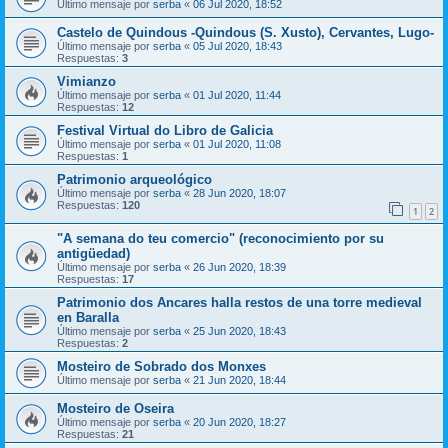
Último mensaje por
serba
«
06 Jul 2020, 18:52
Castelo de Quindous -Quindous (S. Xusto), Cervantes, Lugo-
Último mensaje por
serba
«
05 Jul 2020, 18:43
Respuestas:
3
Vimianzo
Último mensaje por
serba
«
01 Jul 2020, 11:44
Respuestas:
12
Festival Virtual do Libro de Galicia
Último mensaje por
serba
«
01 Jul 2020, 11:08
Respuestas:
1
Patrimonio arqueológico
Último mensaje por
serba
«
28 Jun 2020, 18:07
Respuestas:
120
1
2
"A semana do teu comercio" (reconocimiento por su
antigüedad)
Último mensaje por
serba
«
26 Jun 2020, 18:39
Respuestas:
17
Patrimonio dos Ancares halla restos de una torre medieval
en Baralla
Último mensaje por
serba
«
25 Jun 2020, 18:43
Respuestas:
2
Mosteiro de Sobrado dos Monxes
Último mensaje por
serba
«
21 Jun 2020, 18:44
Mosteiro de Oseira
Último mensaje por
serba
«
20 Jun 2020, 18:27
Respuestas:
21