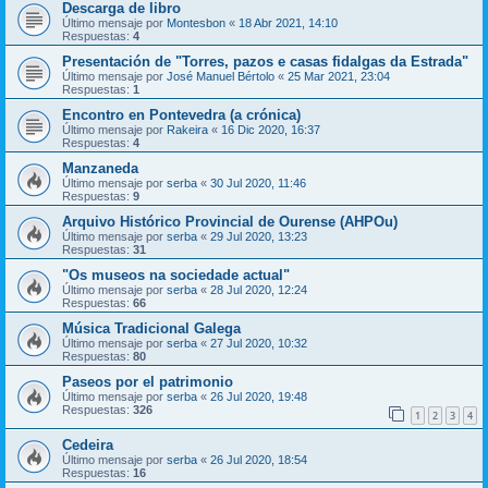
Descarga de libro
Último mensaje por
Montesbon
«
18 Abr 2021, 14:10
Respuestas:
4
Presentación de "Torres, pazos e casas fidalgas da Estrada"
Último mensaje por
José Manuel Bértolo
«
25 Mar 2021, 23:04
Respuestas:
1
Encontro en Pontevedra (a crónica)
Último mensaje por
Rakeira
«
16 Dic 2020, 16:37
Respuestas:
4
Manzaneda
Último mensaje por
serba
«
30 Jul 2020, 11:46
Respuestas:
9
Arquivo Histórico Provincial de Ourense (AHPOu)
Último mensaje por
serba
«
29 Jul 2020, 13:23
Respuestas:
31
"Os museos na sociedade actual"
Último mensaje por
serba
«
28 Jul 2020, 12:24
Respuestas:
66
Música Tradicional Galega
Último mensaje por
serba
«
27 Jul 2020, 10:32
Respuestas:
80
Paseos por el patrimonio
Último mensaje por
serba
«
26 Jul 2020, 19:48
Respuestas:
326
1
2
3
4
Cedeira
Último mensaje por
serba
«
26 Jul 2020, 18:54
Respuestas:
16