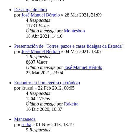
Descarga de libro
por
José Manuel Bértolo
»
28 Mar 2021, 21:09
4
Respuestas
11731
Vistas
Último mensaje
por
Montesbon
18 Abr 2021, 14:10
Presentación de "Torres, pazos e casas fidalgas da Estrada"
por
José Manuel Bértolo
»
04 Mar 2021, 18:07
1
Respuestas
8607
Vistas
Último mensaje
por
José Manuel Bértolo
25 Mar 2021, 23:04
Encontro en Pontevedra (a crónica)
por
kruzul
»
22 Feb 2012, 00:05
4
Respuestas
12642
Vistas
Último mensaje
por
Rakeira
16 Dic 2020, 16:37
Manzaneda
por
serba
»
01 Nov 2013, 18:19
9
Respuestas