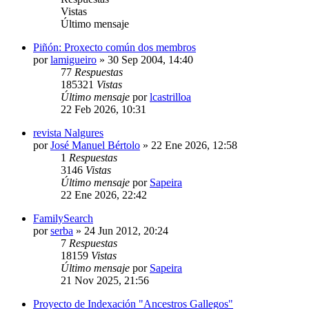
Vistas
Último mensaje
Piñón: Proxecto común dos membros
por
lamigueiro
»
30 Sep 2004, 14:40
77
Respuestas
185321
Vistas
Último mensaje
por
lcastrilloa
22 Feb 2026, 10:31
revista Nalgures
por
José Manuel Bértolo
»
22 Ene 2026, 12:58
1
Respuestas
3146
Vistas
Último mensaje
por
Sapeira
22 Ene 2026, 22:42
FamilySearch
por
serba
»
24 Jun 2012, 20:24
7
Respuestas
18159
Vistas
Último mensaje
por
Sapeira
21 Nov 2025, 21:56
Proyecto de Indexación "Ancestros Gallegos"