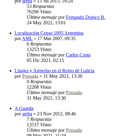
por
serba
»
15 Jul 2013, 16:24
53
Respuestas
76296
Vistas
Último mensaje
por
Fernando Dopico B.
24 May 2022, 13:01
Localización Censo 1895 Argentina
por
AML
»
17 Mar 2007, 09:35
6
Respuestas
13253
Vistas
Último mensaje
por
Carlos Costa
05 Dic 2021, 02:15
Linajes y Armerías en el Reino de Galicia
por
Pousada
»
31 May 2021, 13:30
0
Respuestas
12208
Vistas
Último mensaje
por
Pousada
31 May 2021, 13:30
A Guarda
por
serba
»
23 Nov 2012, 08:46
7
Respuestas
13537
Vistas
Último mensaje
por
Pousada
09 May 2021, 21:19