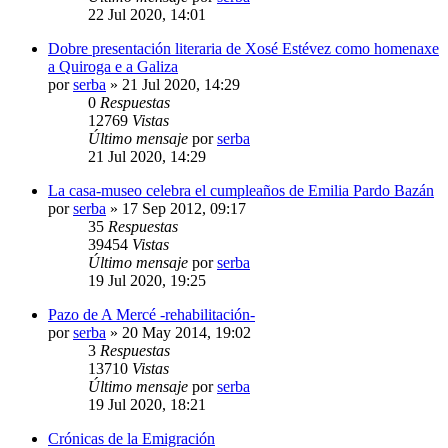
22 Jul 2020, 14:01
Dobre presentación literaria de Xosé Estévez como homenaxe
a Quiroga e a Galiza
por
serba
»
21 Jul 2020, 14:29
0
Respuestas
12769
Vistas
Último mensaje
por
serba
21 Jul 2020, 14:29
La casa-museo celebra el cumpleaños de Emilia Pardo Bazán
por
serba
»
17 Sep 2012, 09:17
35
Respuestas
39454
Vistas
Último mensaje
por
serba
19 Jul 2020, 19:25
Pazo de A Mercé -rehabilitación-
por
serba
»
20 May 2014, 19:02
3
Respuestas
13710
Vistas
Último mensaje
por
serba
19 Jul 2020, 18:21
Crónicas de la Emigración