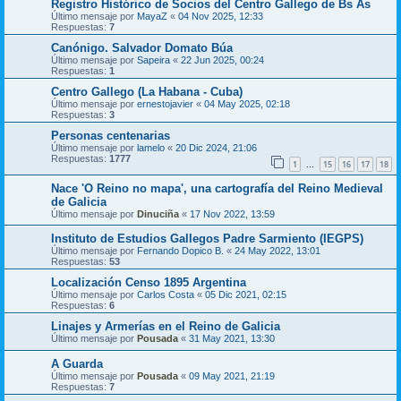
Registro Histórico de Socios del Centro Gallego de Bs As
Último mensaje por
MayaZ
«
04 Nov 2025, 12:33
Respuestas:
7
Canónigo. Salvador Domato Búa
Último mensaje por
Sapeira
«
22 Jun 2025, 00:24
Respuestas:
1
Centro Gallego (La Habana - Cuba)
Último mensaje por
ernestojavier
«
04 May 2025, 02:18
Respuestas:
3
Personas centenarias
Último mensaje por
lamelo
«
20 Dic 2024, 21:06
Respuestas:
1777
1
15
16
17
18
…
Nace 'O Reino no mapa', una cartografía del Reino Medieval
de Galicia
Último mensaje por
Dinuciña
«
17 Nov 2022, 13:59
Instituto de Estudios Gallegos Padre Sarmiento (IEGPS)
Último mensaje por
Fernando Dopico B.
«
24 May 2022, 13:01
Respuestas:
53
Localización Censo 1895 Argentina
Último mensaje por
Carlos Costa
«
05 Dic 2021, 02:15
Respuestas:
6
Linajes y Armerías en el Reino de Galicia
Último mensaje por
Pousada
«
31 May 2021, 13:30
A Guarda
Último mensaje por
Pousada
«
09 May 2021, 21:19
Respuestas:
7