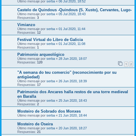
Último mensaje por
serba
«
06 Jul 2020, 18:52
Castelo de Quindous -Quindous (S. Xusto), Cervantes, Lugo-
Último mensaje por
serba
«
05 Jul 2020, 18:43
Respuestas:
3
Vimianzo
Último mensaje por
serba
«
01 Jul 2020, 11:44
Respuestas:
12
Festival Virtual do Libro de Galicia
Último mensaje por
serba
«
01 Jul 2020, 11:08
Respuestas:
1
Patrimonio arqueológico
Último mensaje por
serba
«
28 Jun 2020, 18:07
Respuestas:
120
1
2
"A semana do teu comercio" (reconocimiento por su
antigüedad)
Último mensaje por
serba
«
26 Jun 2020, 18:39
Respuestas:
17
Patrimonio dos Ancares halla restos de una torre medieval
en Baralla
Último mensaje por
serba
«
25 Jun 2020, 18:43
Respuestas:
2
Mosteiro de Sobrado dos Monxes
Último mensaje por
serba
«
21 Jun 2020, 18:44
Mosteiro de Oseira
Último mensaje por
serba
«
20 Jun 2020, 18:27
Respuestas:
21