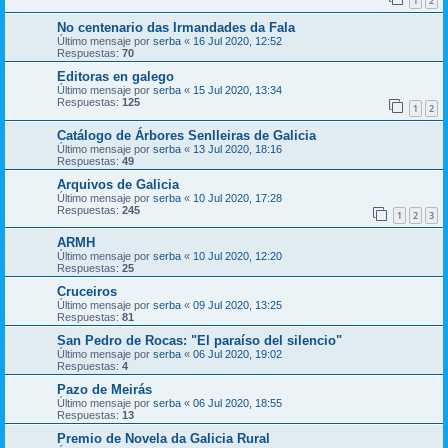
1
2
No centenario das Irmandades da Fala
Último mensaje por
serba
«
16 Jul 2020, 12:52
Respuestas:
70
Editoras en galego
Último mensaje por
serba
«
15 Jul 2020, 13:34
Respuestas:
125
1
2
Catálogo de Árbores Senlleiras de Galicia
Último mensaje por
serba
«
13 Jul 2020, 18:16
Respuestas:
49
Arquivos de Galicia
Último mensaje por
serba
«
10 Jul 2020, 17:28
Respuestas:
245
1
2
3
ARMH
Último mensaje por
serba
«
10 Jul 2020, 12:20
Respuestas:
25
Cruceiros
Último mensaje por
serba
«
09 Jul 2020, 13:25
Respuestas:
81
San Pedro de Rocas: "El paraíso del silencio"
Último mensaje por
serba
«
06 Jul 2020, 19:02
Respuestas:
4
Pazo de Meirás
Último mensaje por
serba
«
06 Jul 2020, 18:55
Respuestas:
13
Premio de Novela da Galicia Rural