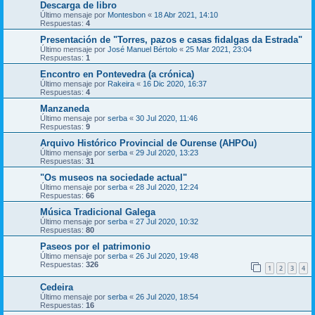
Descarga de libro
Último mensaje por
Montesbon
«
18 Abr 2021, 14:10
Respuestas:
4
Presentación de "Torres, pazos e casas fidalgas da Estrada"
Último mensaje por
José Manuel Bértolo
«
25 Mar 2021, 23:04
Respuestas:
1
Encontro en Pontevedra (a crónica)
Último mensaje por
Rakeira
«
16 Dic 2020, 16:37
Respuestas:
4
Manzaneda
Último mensaje por
serba
«
30 Jul 2020, 11:46
Respuestas:
9
Arquivo Histórico Provincial de Ourense (AHPOu)
Último mensaje por
serba
«
29 Jul 2020, 13:23
Respuestas:
31
"Os museos na sociedade actual"
Último mensaje por
serba
«
28 Jul 2020, 12:24
Respuestas:
66
Música Tradicional Galega
Último mensaje por
serba
«
27 Jul 2020, 10:32
Respuestas:
80
Paseos por el patrimonio
Último mensaje por
serba
«
26 Jul 2020, 19:48
Respuestas:
326
1
2
3
4
Cedeira
Último mensaje por
serba
«
26 Jul 2020, 18:54
Respuestas:
16