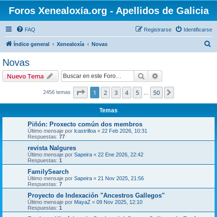
Foros Xenealoxía.org - Apellidos de Galicia
FAQ
Registrarse
Identificarse
B
Índice general
Xenealoxía
Novas
u
Novas
s
Buscar
Búsqueda avanzad
Nuevo Tema
c
a
Página
1
de
50
1
2
3
4
5
50
Siguiente
2456 temas
…
r
Temas
Piñón: Proxecto común dos membros
Último mensaje por
lcastrilloa
«
22 Feb 2026, 10:31
Respuestas:
77
revista Nalgures
Último mensaje por
Sapeira
«
22 Ene 2026, 22:42
Respuestas:
1
FamilySearch
Último mensaje por
Sapeira
«
21 Nov 2025, 21:56
Respuestas:
7
Proyecto de Indexación "Ancestros Gallegos"
Último mensaje por
MayaZ
«
09 Nov 2025, 12:10
Respuestas:
1