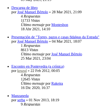
Descarga de libro
por
José Manuel Bértolo
»
28 Mar 2021, 21:09
4
Respuestas
11733
Vistas
Último mensaje
por
Montesbon
18 Abr 2021, 14:10
Presentación de "Torres, pazos e casas fidalgas da Estrada"
por
José Manuel Bértolo
»
04 Mar 2021, 18:07
1
Respuestas
8613
Vistas
Último mensaje
por
José Manuel Bértolo
25 Mar 2021, 23:04
Encontro en Pontevedra (a crónica)
por
kruzul
»
22 Feb 2012, 00:05
4
Respuestas
12645
Vistas
Último mensaje
por
Rakeira
16 Dic 2020, 16:37
Manzaneda
por
serba
»
01 Nov 2013, 18:19
9
Respuestas