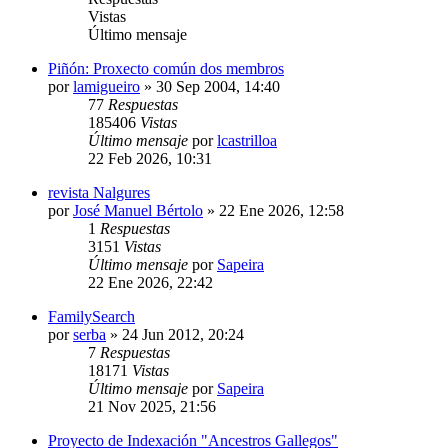
Vistas
Último mensaje
Piñón: Proxecto común dos membros
por
lamigueiro
»
30 Sep 2004, 14:40
77
Respuestas
185406
Vistas
Último mensaje
por
lcastrilloa
22 Feb 2026, 10:31
revista Nalgures
por
José Manuel Bértolo
»
22 Ene 2026, 12:58
1
Respuestas
3151
Vistas
Último mensaje
por
Sapeira
22 Ene 2026, 22:42
FamilySearch
por
serba
»
24 Jun 2012, 20:24
7
Respuestas
18171
Vistas
Último mensaje
por
Sapeira
21 Nov 2025, 21:56
Proyecto de Indexación "Ancestros Gallegos"