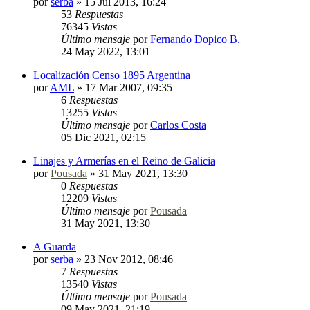
por
serba
»
15 Jul 2013, 16:24
53
Respuestas
76345
Vistas
Último mensaje
por
Fernando Dopico B.
24 May 2022, 13:01
Localización Censo 1895 Argentina
por
AML
»
17 Mar 2007, 09:35
6
Respuestas
13255
Vistas
Último mensaje
por
Carlos Costa
05 Dic 2021, 02:15
Linajes y Armerías en el Reino de Galicia
por
Pousada
»
31 May 2021, 13:30
0
Respuestas
12209
Vistas
Último mensaje
por
Pousada
31 May 2021, 13:30
A Guarda
por
serba
»
23 Nov 2012, 08:46
7
Respuestas
13540
Vistas
Último mensaje
por
Pousada
09 May 2021, 21:19