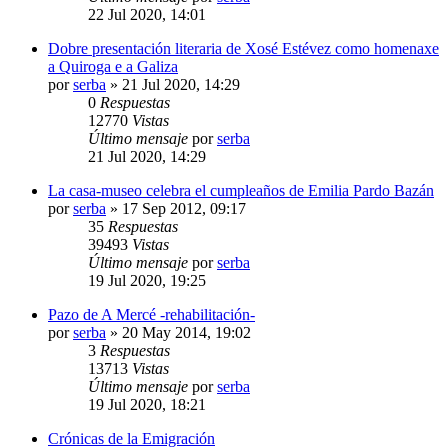
22 Jul 2020, 14:01
Dobre presentación literaria de Xosé Estévez como homenaxe
a Quiroga e a Galiza
por
serba
»
21 Jul 2020, 14:29
0
Respuestas
12770
Vistas
Último mensaje
por
serba
21 Jul 2020, 14:29
La casa-museo celebra el cumpleaños de Emilia Pardo Bazán
por
serba
»
17 Sep 2012, 09:17
35
Respuestas
39493
Vistas
Último mensaje
por
serba
19 Jul 2020, 19:25
Pazo de A Mercé -rehabilitación-
por
serba
»
20 May 2014, 19:02
3
Respuestas
13713
Vistas
Último mensaje
por
serba
19 Jul 2020, 18:21
Crónicas de la Emigración