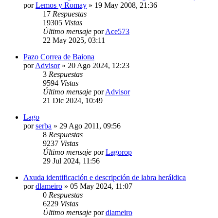
por
Lemos y Romay
»
19 May 2008, 21:36
17
Respuestas
19305
Vistas
Último mensaje
por
Ace573
22 May 2025, 03:11
Pazo Correa de Baiona
por
Advisor
»
20 Ago 2024, 12:23
3
Respuestas
9594
Vistas
Último mensaje
por
Advisor
21 Dic 2024, 10:49
Lago
por
serba
»
29 Ago 2011, 09:56
8
Respuestas
9237
Vistas
Último mensaje
por
Lagorop
29 Jul 2024, 11:56
Axuda identificación e descripción de labra heráldica
por
dlameiro
»
05 May 2024, 11:07
0
Respuestas
6229
Vistas
Último mensaje
por
dlameiro