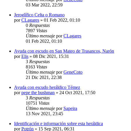
03 Mar 2022, 22:59
Jeroglífico Celta o Romano
por
CLagares
»
01 Feb 2022, 01:10
0
Respuestas
7897
Vistas
Último mensaje
por
CLagares
01 Feb 2022, 01:10
Ayuda con escudo en San Mateo de Trasancos, Narón
por
Elis
»
08 Dic 2021, 15:31
3
Respuestas
8163
Vistas
Último mensaje
por
GeneCoto
21 Dic 2021, 22:38
Ayuda con escudo heráldico Témez
por
pepe the bushman
»
24 Oct 2021, 17:50
3
Respuestas
10751
Vistas
Último mensaje
por
Sapeira
13 Nov 2021, 23:45
Identificación e información sobre esta heráldica
por
Potrón
»
15 Sep 2021, 06:31