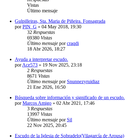
Vistas
Último mensaje
Gulpilleiras, Sta. Maria de Piñeira. Fonsagrada
por
PIN_G
»
04 May 2018, 19:30
32
Respuestas
69380
Vistas
Último mensaje
por
craqdi
18 Abr 2026, 18:27
Ayuda a interpretar escudo.
por
Ace573
»
19 Nov 2025, 23:18
2
Respuestas
8671
Vistas
Último mensaje
por
Snunnezyruidiaz
21 Ene 2026, 16:50
Búsqueda sobre información y significado de un escudo.
por
Marcos Amigo
»
02 Abr 2021, 17:46
3
Respuestas
13997
Vistas
Último mensaje
por
Sil
22 Nov 2025, 20:45
Escudo de la Iglesia de Sobradelo(Vilagarcía de Arousa)